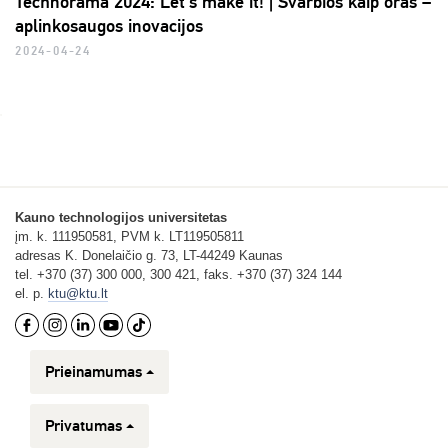
Technorama 2024: Let’s make it! | Svarbios kaip oras –
aplinkosaugos inovacijos
2024-04-24
Kauno technologijos universitetas
įm. k. 111950581, PVM k. LT119505811
adresas K. Donelaičio g. 73, LT-44249 Kaunas
tel. +370 (37) 300 000, 300 421, faks. +370 (37) 324 144
el. p.
ktu@ktu.lt
Prieinamumas
Privatumas