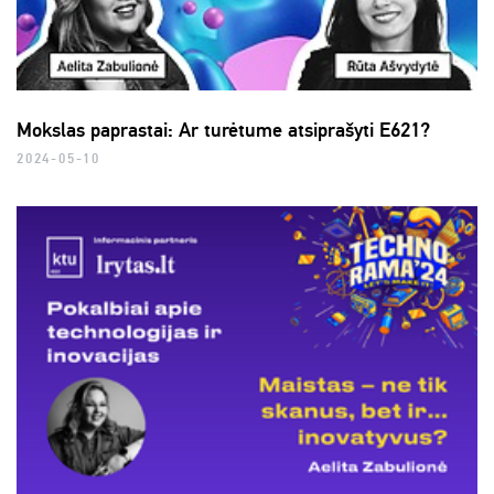
Mokslas paprastai: Ar turėtume atsiprašyti E621?
2024-05-10