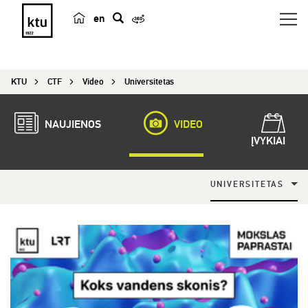
en
p
a
i
KTU
CTF
Video
Universitetas
e
š
k
NAUJIENOS
VIDEO
a
ĮVYKIAI
UNIVERSITETAS