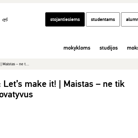
stojantiesiems
studentams
alumn
mokykloms
studijos
moks
 Maistas – ne t...
et’s make it! | Maistas – ne tik
novatyvus