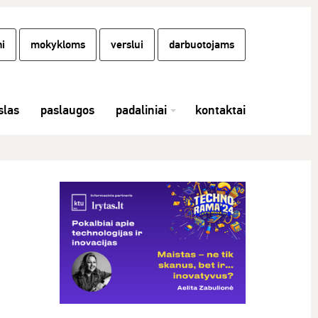
i
mokykloms
verslui
darbuotojams
las
paslaugos
padaliniai
kontaktai