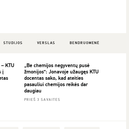
STUDIJOS
VERSLAS
BENDRUOMENĖ
i – KTU
„Be chemijos negyventų pusė
 į
žmonijos“: Jonavoje užaugęs KTU
etas
docentas sako, kad ateities
pasauliui chemijos reikės dar
daugiau
PRIEŠ 3 SAVAITES