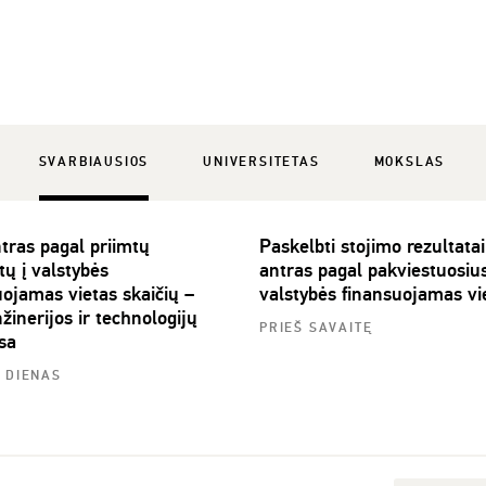
SVARBIAUSIOS
UNIVERSITETAS
MOKSLAS
tras pagal priimtų
Paskelbti stojimo rezultata
tų į valstybės
antras pagal pakviestuosius
uojamas vietas skaičių –
valstybės finansuojamas vi
žinerijos ir technologijų
PRIEŠ SAVAITĘ
sa
5 DIENAS