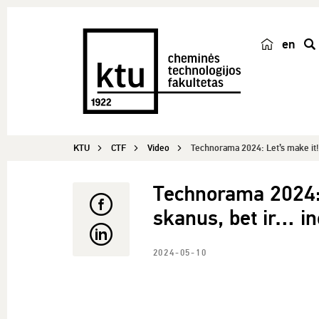
en
p
a
i
e
š
KTU
CTF
Video
Technorama 2024: Let’s make it! |
k
a
Technorama 2024: L
skanus, bet ir… i
2024-05-10