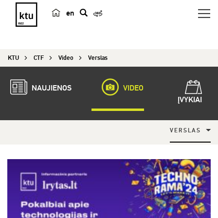
en
p
a
i
KTU
CTF
Video
Verslas
e
š
k
NAUJIENOS
VIDEO
a
ĮVYKIAI
VERSLAS