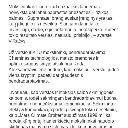
Mokslininkas tikino, kad dažnai šis tandemas
neįvyksta dėl labai paprastos priežasties – rizikos
baimės. „Suprantate, brangiausias įrenginys yra tas,
kurį įdiegi, o jis neveikia. Skiri jam daug laiko,
investicijų, darbo, o jis netarnauja, neatsiperka. Būtent
tokio rezultato verslas, natūralu, prisibijo“, – svarstė
V.Račys.
Už verslo ir KTU mokslininkų bendradarbiavimą
Cheminės technologijos, maisto pramonės ir
aplinkosaugos srityje atsakinga Reda
Aleksandravičienė pridūrė, kad mokslui ir verslui judėti
viena kryptimi padėtų dar glaudesnis
bendradarbiavimas.
„Natūralu, kad verslas ir mokslas kalba skirtingomis
kalbomis, todėl sėkmingam bendradarbiavimui būtina
nuolatinė ir nenutrūkstama komunikacija. Sėkminga ir
efektyvi komunikacija padėtų išvengti tokių nesėkmių,
kaip „Mars Climate Orbiter“ sudužimas 1999 m., kai
robotą kūrę britų ir amerikiečių mokslininkai naudojo
skirtingas matavimo sistemas, dėl ko ir buvo prastai