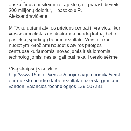
apskaičiuota nusileidimo trajektorija ir prarasti beveik
200 milijonų dolerių“, – pasakojo R.
Aleksandravičienė.
MITA kuruojami atviros prieigos centrai ir yra vieta, kur
verslas ir mokslas ne tik atranda bendrą kalbą, bet ir
pasiekia įspūdingų bendrų rezultatų. Verslininkai
nuolat yra kviečiami naudotis atviros prieigos
centruose kuriamomis inovacijomis ir siūlomomis
technologijomis, nes tai gali būti raktu į verslo sėkmę.
Visą straipsnį skaitykite:
http://www.15min.lt/verslas/naujiena/geronomika/versl
o-ir-mokslo-bendro-darbo-rezultatai-uztersta-grunta-ir-
vandeni-valancios-technologijos-129-507281