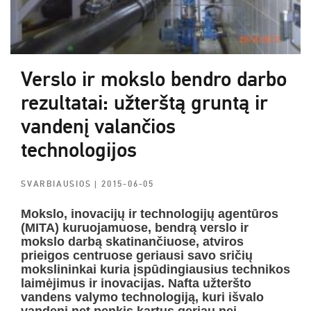
Verslo ir mokslo bendro darbo
rezultatai: užterštą gruntą ir
vandenį valančios
technologijos
SVARBIAUSIOS
| 2015-06-05
Mokslo, inovacijų ir technologijų agentūros
(MITA) kuruojamuose, bendrą verslo ir
mokslo darbą skatinančiuose, atviros
prieigos centruose geriausi savo sričių
mokslininkai kuria įspūdingiausius technikos
laimėjimus ir inovacijas. Nafta užteršto
vandens valymo technologiją, kuri išvalo
vandenį net penkis kartus geriau nei