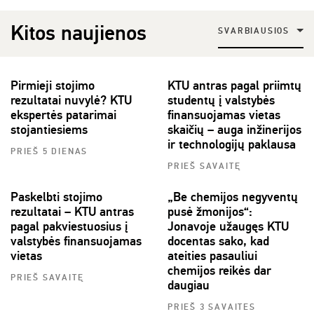
Kitos naujienos
SVARBIAUSIOS
Pirmieji stojimo
KTU antras pagal priimtų
rezultatai nuvylė? KTU
studentų į valstybės
ekspertės patarimai
finansuojamas vietas
stojantiesiems
skaičių – auga inžinerijos
ir technologijų paklausa
PRIEŠ 5 DIENAS
PRIEŠ SAVAITĘ
Paskelbti stojimo
„Be chemijos negyventų
rezultatai – KTU antras
pusė žmonijos“:
pagal pakviestuosius į
Jonavoje užaugęs KTU
valstybės finansuojamas
docentas sako, kad
vietas
ateities pasauliui
chemijos reikės dar
PRIEŠ SAVAITĘ
daugiau
PRIEŠ 3 SAVAITES