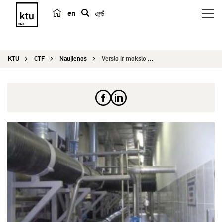
en
p
a
i
KTU
CTF
Naujienos
Verslo ir mokslo bendro darbo rezultatai: užterš...
e
š
k
a