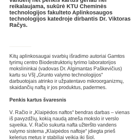
reikalaujama, sukūrė KTU Cheminės
technologijos fakulteto Aplinkosaugos
technologijos katedroje dirbantis Dr. Viktoras
Račys.
Kitų aplinkosaugai svarbių išradimo autoriai Gamtos
tyrimų centro Biodestruktorių tyrimo laboratorijos
mokslininkai (vadovas Dr. Algimantas Paškevičius)
kartu su VšĮ „Grunto valymo technologijos“
darbuotojais atrinko ir užpatentavo mikroorganizmų,
skaidančių naftą ir jos produktus, padermes.
Penkis kartus švaresnis
V. Račio ir „Klaipėdos naftos“ bendras darbas – vienas
iš pavyzdžių, kokią naudą atneša mokslo ir verslo
sąveika. V. Račio sukurta nafta užteršto vandens
valymo sistema „Klaipėdos naftoje“ įdiegta prieš
kelerius metus ir stabiliai veikia iki šiol.