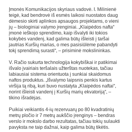
Įmonės Komunikacijos skyriaus vadovė. I. Milinienė
teigė, kad bendrovė iš esmės laikosi nuostatos daug
dėmesio skirti aplinkos apsaugos projektams, o vieni
jų – biologiniai valymo įrenginiai. „Klaipėdos nafta“
įmonė ieškojo sprendimo, kaip išvalyti iki tokios
kokybės vandenį, kad galima būtų išleisti į taršai
jautrias Kuršių marias, o mes pasisiūlėme pabandyti
tokį sprendimą surasti“, – prisiminė mokslininkas.
V. Račio sukurta technologija kokybiškai ir patikimai
išvalo įvairiais teršalais užterštas nuotekas, tačiau
labiausiai sistema orientuota į sunkiai skaidomus
naftos produktus. „Išvalymo laipsnis penkis kartus
viršija tą ribą, kuri buvo nustatyta „Klaipėdos naftai“,
norint išleisti vandenį į Kuršių marių ekvatoriją“, –
tikino išradėjas.
Puikiai veikiantis 4-ių rezervuarų po 80 kvadratinių
metrų pločio ir 7 metrų aukščio įrenginys – bendras
verslo ir mokslo darbo rezultatas, tačiau tokių sulaukti
pavyksta ne taip dažnai, kaip galima būtų tikėtis.