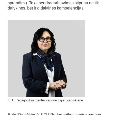
sprendimų. Toks bendradarbiavimas stiprina ne tik
dalykines, bet ir didaktines kompetencijas.
KTU Pedagogikos centro vadovė Eglė Staniškienė
Eglė Staniškienė, KTU Pedagogikos centro vadovė,