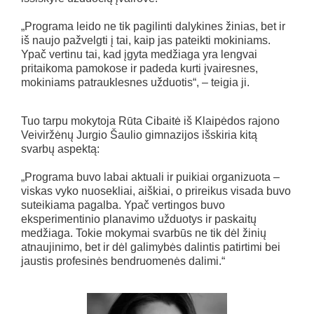
„Programa leido ne tik pagilinti dalykines žinias, bet ir
iš naujo pažvelgti į tai, kaip jas pateikti mokiniams.
Ypač vertinu tai, kad įgyta medžiaga yra lengvai
pritaikoma pamokose ir padeda kurti įvairesnes,
mokiniams patrauklesnes užduotis“, – teigia ji.
Tuo tarpu mokytoja Rūta Cibaitė iš Klaipėdos rajono
Veiviržėnų Jurgio Šaulio gimnazijos išskiria kitą
svarbų aspektą:
„Programa buvo labai aktuali ir puikiai organizuota –
viskas vyko nuosekliai, aiškiai, o prireikus visada buvo
suteikiama pagalba. Ypač vertingos buvo
eksperimentinio planavimo užduotys ir paskaitų
medžiaga. Tokie mokymai svarbūs ne tik dėl žinių
atnaujinimo, bet ir dėl galimybės dalintis patirtimi bei
jaustis profesinės bendruomenės dalimi.“