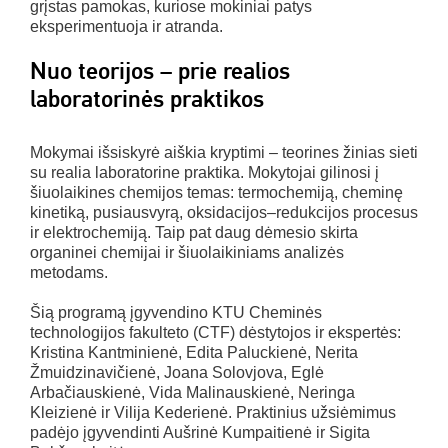
grįstas pamokas, kuriose mokiniai patys
eksperimentuoja ir atranda.
Nuo teorijos – prie realios
laboratorinės praktikos
Mokymai išsiskyrė aiškia kryptimi – teorines žinias sieti
su realia laboratorine praktika. Mokytojai gilinosi į
šiuolaikines chemijos temas: termochemiją, cheminę
kinetiką, pusiausvyrą, oksidacijos–redukcijos procesus
ir elektrochemiją. Taip pat daug dėmesio skirta
organinei chemijai ir šiuolaikiniams analizės
metodams.
Šią programą įgyvendino KTU Cheminės
technologijos fakulteto (CTF) dėstytojos ir ekspertės:
Kristina Kantminienė, Edita Paluckienė, Nerita
Žmuidzinavičienė, Joana Solovjova, Eglė
Arbačiauskienė, Vida Malinauskienė, Neringa
Kleizienė ir Vilija Kederienė. Praktinius užsiėmimus
padėjo įgyvendinti Aušrinė Kumpaitienė ir Sigita