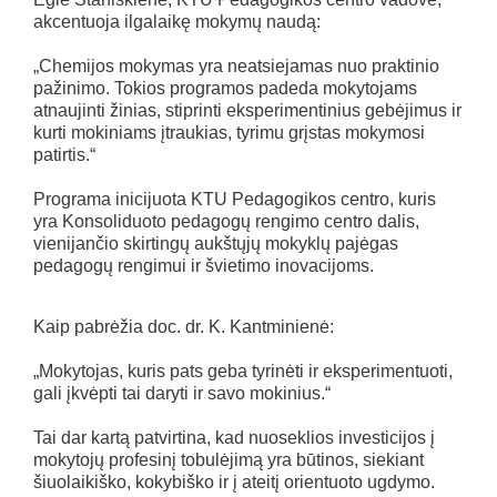
akcentuoja ilgalaikę mokymų naudą:
„Chemijos mokymas yra neatsiejamas nuo praktinio
pažinimo. Tokios programos padeda mokytojams
atnaujinti žinias, stiprinti eksperimentinius gebėjimus ir
kurti mokiniams įtraukias, tyrimu grįstas mokymosi
patirtis.“
Programa inicijuota KTU Pedagogikos centro, kuris
yra Konsoliduoto pedagogų rengimo centro dalis,
vienijančio skirtingų aukštųjų mokyklų pajėgas
pedagogų rengimui ir švietimo inovacijoms.
Kaip pabrėžia doc. dr. K. Kantminienė:
„Mokytojas, kuris pats geba tyrinėti ir eksperimentuoti,
gali įkvėpti tai daryti ir savo mokinius.“
Tai dar kartą patvirtina, kad nuoseklios investicijos į
mokytojų profesinį tobulėjimą yra būtinos, siekiant
šiuolaikiško, kokybiško ir į ateitį orientuoto ugdymo.