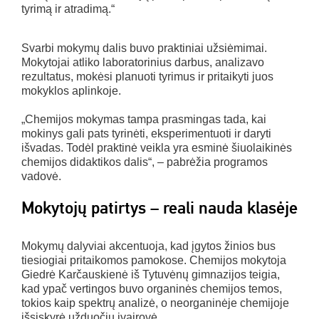
tyrimą ir atradimą.“
Svarbi mokymų dalis buvo praktiniai užsiėmimai.
Mokytojai atliko laboratorinius darbus, analizavo
rezultatus, mokėsi planuoti tyrimus ir pritaikyti juos
mokyklos aplinkoje.
„Chemijos mokymas tampa prasmingas tada, kai
mokinys gali pats tyrinėti, eksperimentuoti ir daryti
išvadas. Todėl praktinė veikla yra esminė šiuolaikinės
chemijos didaktikos dalis“, – pabrėžia programos
vadovė.
Mokytojų patirtys – reali nauda klasėje
Mokymų dalyviai akcentuoja, kad įgytos žinios bus
tiesiogiai pritaikomos pamokose. Chemijos mokytoja
Giedrė Karčauskienė iš Tytuvėnų gimnazijos teigia,
kad ypač vertingos buvo organinės chemijos temos,
tokios kaip spektrų analizė, o neorganinėje chemijoje
išsiskyrė užduočių įvairovė.