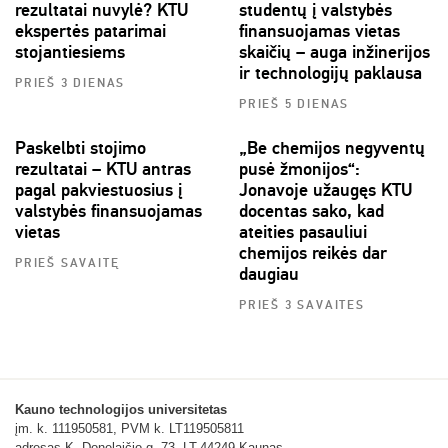
rezultatai nuvylė? KTU
studentų į valstybės
ekspertės patarimai
finansuojamas vietas
stojantiesiems
skaičių – auga inžinerijos
ir technologijų paklausa
PRIEŠ 3 DIENAS
PRIEŠ 5 DIENAS
Paskelbti stojimo
„Be chemijos negyventų
rezultatai – KTU antras
pusė žmonijos“:
pagal pakviestuosius į
Jonavoje užaugęs KTU
valstybės finansuojamas
docentas sako, kad
vietas
ateities pasauliui
chemijos reikės dar
PRIEŠ SAVAITĘ
daugiau
PRIEŠ 3 SAVAITES
Kauno technologijos universitetas
įm. k. 111950581, PVM k. LT119505811
adresas K. Donelaičio g. 73, LT-44249 Kaunas