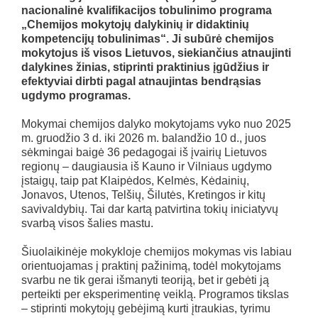
nacionalinė kvalifikacijos tobulinimo programa
„Chemijos mokytojų dalykinių ir didaktinių
kompetencijų tobulinimas“. Ji subūrė chemijos
mokytojus iš visos Lietuvos, siekiančius atnaujinti
dalykines žinias, stiprinti praktinius įgūdžius ir
efektyviai dirbti pagal atnaujintas bendrąsias
ugdymo programas.
Mokymai chemijos dalyko mokytojams vyko nuo 2025
m. gruodžio 3 d. iki 2026 m. balandžio 10 d., juos
sėkmingai baigė 36 pedagogai iš įvairių Lietuvos
regionų – daugiausia iš Kauno ir Vilniaus ugdymo
įstaigų, taip pat Klaipėdos, Kelmės, Kėdainių,
Jonavos, Utenos, Telšių, Šilutės, Kretingos ir kitų
savivaldybių. Tai dar kartą patvirtina tokių iniciatyvų
svarbą visos šalies mastu.
Šiuolaikinėje mokykloje chemijos mokymas vis labiau
orientuojamas į praktinį pažinimą, todėl mokytojams
svarbu ne tik gerai išmanyti teoriją, bet ir gebėti ją
perteikti per eksperimentinę veiklą. Programos tikslas
– stiprinti mokytojų gebėjimą kurti įtraukias, tyrimu