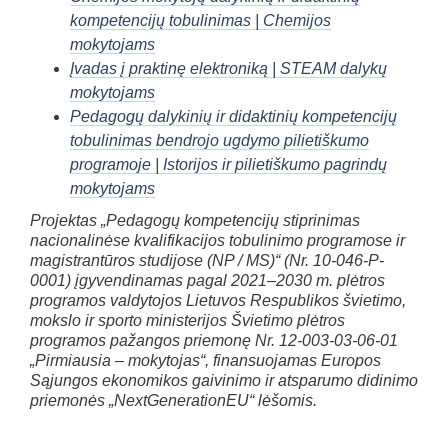
kompetencijų tobulinimas | Chemijos
mokytojams
Įvadas į praktinę elektroniką | STEAM dalykų
mokytojams
Pedagogų dalykinių ir didaktinių kompetencijų
tobulinimas bendrojo ugdymo pilietiškumo
programoje | Istorijos ir pilietiškumo pagrindų
mokytojams
Projektas „Pedagogų kompetencijų stiprinimas
nacionalinėse kvalifikacijos tobulinimo programose ir
magistrantūros studijose (NP / MS)“ (Nr. 10-046-P-
0001) įgyvendinamas pagal 2021–2030 m. plėtros
programos valdytojos Lietuvos Respublikos švietimo,
mokslo ir sporto ministerijos Švietimo plėtros
programos pažangos priemonę Nr. 12-003-03-06-01
„Pirmiausia – mokytojas“, finansuojamas Europos
Sąjungos ekonomikos gaivinimo ir atsparumo didinimo
priemonės „NextGenerationEU“ lėšomis.