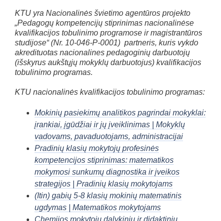
KTU yra Nacionalinės švietimo agentūros projekto
„Pedagogų kompetencijų stiprinimas nacionalinėse
kvalifikacijos tobulinimo programose ir magistrantūros
studijose“ (Nr. 10-046-P-0001) partneris, kuris vykdo
akredituotas nacionalines pedagoginių darbuotojų
(išskyrus aukštųjų mokyklų darbuotojus) kvalifikacijos
tobulinimo programas.
KTU nacionalinės kvalifikacijos tobulinimo programas:
Mokinių pasiekimų analitikos pagrindai mokyklai:
įrankiai, įgūdžiai ir jų įveiklinimas | Mokyklų
vadovams, pavaduotojams, administracijai
Pradinių klasių mokytojų profesinės
kompetencijos stiprinimas: matematikos
mokymosi sunkumų diagnostika ir įveikos
strategijos | Pradinių klasių mokytojams
(Itin) gabių 5-8 klasių mokinių matematinis
ugdymas | Matematikos mokytojams
Chemijos mokytojų dalykinių ir didaktinių