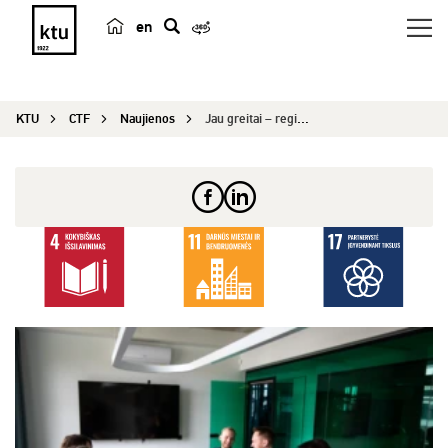
en
p
a
i
KTU
CTF
Naujienos
Jau greitai – registracija į tarpuniversitetiniu...
e
š
k
a