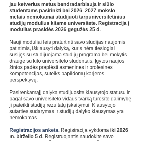
jau ketverius metus bendradarbiauja ir siūlo
studentams pasirinkti bei 2026–2027 mokslo
metais nemokamai studijuoti tarpuniversitetinius
studijų modulius kitame universitete.
Registracija į
modulius prasidės 2026 gegužės 25 d.
Nauji moduliai leis praturtinti savo studijas naujomis
patirtimis, išklausyti dalyką, kuris nėra tiesiogiai
susijęs su studijuojama studijų programa bei mokytis
drauge su kito universiteto studentais. Įgytos naujos
žinios padės praplėsti asmenines ir profesines
kompetencijas, suteiks papildomų karjeros
perspektyvų.
Pasirenkamąjį dalyką studijuosite klausytojo statusu ir
pagal savo universiteto vidaus tvarką turėsite galimybę
jį pateikti studijų rezultatų įskaitymui. Klausytojo
sutarties sudarymas ir studijų dalyko klausymas yra
nemokamas.
Registracijos anketa.
Registracija vykdoma
iki 2026
m. birželio 5 d.
Registruojantis naudokite savo