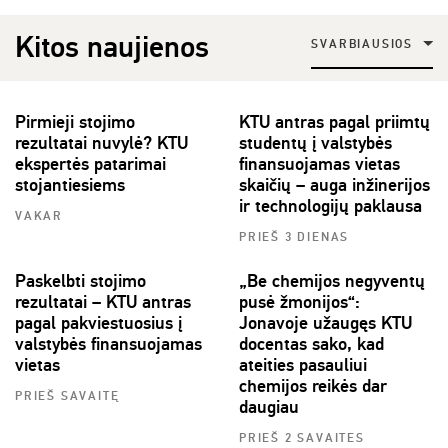
Kitos naujienos
SVARBIAUSIOS
Pirmieji stojimo
KTU antras pagal priimtų
rezultatai nuvylė? KTU
studentų į valstybės
ekspertės patarimai
finansuojamas vietas
stojantiesiems
skaičių – auga inžinerijos
ir technologijų paklausa
VAKAR
PRIEŠ 3 DIENAS
Paskelbti stojimo
„Be chemijos negyventų
rezultatai – KTU antras
pusė žmonijos“:
pagal pakviestuosius į
Jonavoje užaugęs KTU
valstybės finansuojamas
docentas sako, kad
vietas
ateities pasauliui
chemijos reikės dar
PRIEŠ SAVAITĘ
daugiau
PRIEŠ 2 SAVAITES