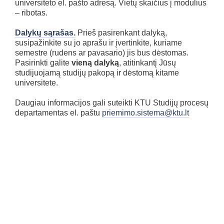
universiteto el. pašto adresą. Vietų skaičius į modulius
– ribotas.
Dalykų sąrašas.
Prieš pasirenkant dalyką,
susipažinkite su jo aprašu ir įvertinkite, kuriame
semestre (rudens ar pavasario) jis bus dėstomas.
Pasirinkti galite
vieną dalyką
, atitinkantį Jūsų
studijuojamą studijų pakopą ir dėstomą kitame
universitete.
Daugiau informacijos gali suteikti KTU Studijų procesų
departamentas el. paštu
priemimo.sistema@ktu.lt