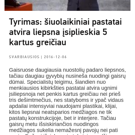
Tyrimas: šiuolaikiniai pastatai
atvira liepsna įsiplieskia 5
kartus greičiau
SVARBIAUSIOS
| 2016-12-06
Gaisruose daugiausia nuostolių padaro liepsnos,
tačiau daugiau gyvybių nusineša nuodingi gaisrų
dūmai. Specialistų teigimu, šiandien nuo
menkiausios kibirkšties pastatai atvira ugnimi
įsiliepsnoja net penkis kartus greičiau nei prieš
tris dešimtmečius, nes statyboms ir ypač vidaus
apdailai intensyviai naudojami plastikai, klijai,
kitos liepsnai neatsparios medžiagos ne tik
pastatų konstrukcijoje, bet ir interjere. Tačiau
gaisrų metu išsiskiriančios nuodingos
medžiagos sukelia nemažesnį pavojų nei pati