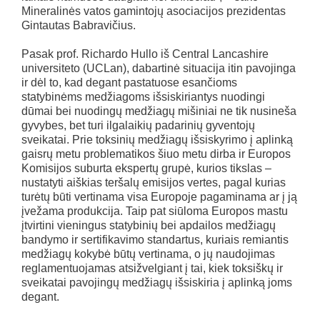
Mineralinės vatos gamintojų asociacijos prezidentas
Gintautas Babravičius.
Pasak prof. Richardo Hullo iš Central Lancashire
universiteto (UCLan), dabartinė situacija itin pavojinga
ir dėl to, kad degant pastatuose esančioms
statybinėms medžiagoms išsiskiriantys nuodingi
dūmai bei nuodingų medžiagų mišiniai ne tik nusineša
gyvybes, bet turi ilgalaikių padarinių gyventojų
sveikatai. Prie toksinių medžiagų išsiskyrimo į aplinką
gaisrų metu problematikos šiuo metu dirba ir Europos
Komisijos suburta ekspertų grupė, kurios tikslas –
nustatyti aiškias teršalų emisijos vertes, pagal kurias
turėtų būti vertinama visa Europoje pagaminama ar į ją
įvežama produkcija. Taip pat siūloma Europos mastu
įtvirtini vieningus statybinių bei apdailos medžiagų
bandymo ir sertifikavimo standartus, kuriais remiantis
medžiagų kokybė būtų vertinama, o jų naudojimas
reglamentuojamas atsižvelgiant į tai, kiek toksiškų ir
sveikatai pavojingų medžiagų išsiskiria į aplinką joms
degant.