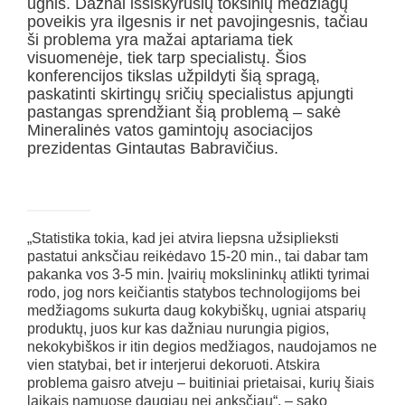
ugnis. Dažnai išsiskyrusių toksinių medžiagų
poveikis yra ilgesnis ir net pavojingesnis, tačiau
ši problema yra mažai aptariama tiek
visuomenėje, tiek tarp specialistų. Šios
konferencijos tikslas užpildyti šią spragą,
paskatinti skirtingų sričių specialistus apjungti
pastangas sprendžiant šią problemą – sakė
Mineralinės vatos gamintojų asociacijos
prezidentas Gintautas Babravičius.
„Statistika tokia, kad jei atvira liepsna užsiplieksti
pastatui anksčiau reikėdavo 15-20 min., tai dabar tam
pakanka vos 3-5 min. Įvairių mokslininkų atlikti tyrimai
rodo, jog nors keičiantis statybos technologijoms bei
medžiagoms sukurta daug kokybiškų, ugniai atsparių
produktų, juos kur kas dažniau nurungia pigios,
nekokybiškos ir itin degios medžiagos, naudojamos ne
vien statybai, bet ir interjerui dekoruoti. Atskira
problema gaisro atveju – buitiniai prietaisai, kurių šiais
laikais namuose daugiau nei anksčiau“, – sako