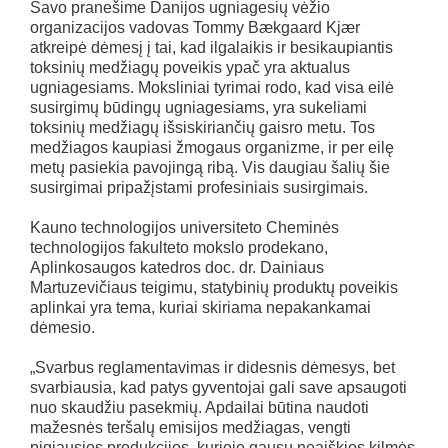
Savo pranešime Danijos ugniagesių vėžio
organizacijos vadovas Tommy Bækgaard Kjær
atkreipė dėmesį į tai, kad ilgalaikis ir besikaupiantis
toksinių medžiagų poveikis ypač yra aktualus
ugniagesiams. Moksliniai tyrimai rodo, kad visa eilė
susirgimų būdingų ugniagesiams, yra sukeliami
toksinių medžiagų išsiskiriančių gaisro metu. Tos
medžiagos kaupiasi žmogaus organizme, ir per eilę
metų pasiekia pavojingą ribą. Vis daugiau šalių šie
susirgimai pripažįstami profesiniais susirgimais.
Kauno technologijos universiteto Cheminės
technologijos fakulteto mokslo prodekano,
Aplinkosaugos katedros doc. dr. Dainiaus
Martuzevičiaus teigimu, statybinių produktų poveikis
aplinkai yra tema, kuriai skiriama nepakankamai
dėmesio.
„Svarbus reglamentavimas ir didesnis dėmesys, bet
svarbiausia, kad patys gyventojai gali save apsaugoti
nuo skaudžiu pasekmių. Apdailai būtina naudoti
mažesnės teršalų emisijos medžiagas, vengti
pigiausios produkcijos, kurioje gausu neaiškios kilmės