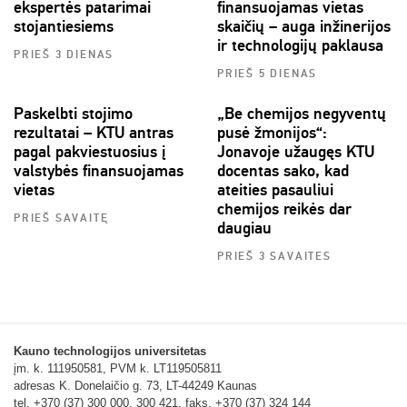
ekspertės patarimai
finansuojamas vietas
stojantiesiems
skaičių – auga inžinerijos
ir technologijų paklausa
PRIEŠ 3 DIENAS
PRIEŠ 5 DIENAS
Paskelbti stojimo
„Be chemijos negyventų
rezultatai – KTU antras
pusė žmonijos“:
pagal pakviestuosius į
Jonavoje užaugęs KTU
valstybės finansuojamas
docentas sako, kad
vietas
ateities pasauliui
chemijos reikės dar
PRIEŠ SAVAITĘ
daugiau
PRIEŠ 3 SAVAITES
Kauno technologijos universitetas
įm. k. 111950581, PVM k. LT119505811
adresas K. Donelaičio g. 73, LT-44249 Kaunas
tel. +370 (37) 300 000, 300 421, faks. +370 (37) 324 144