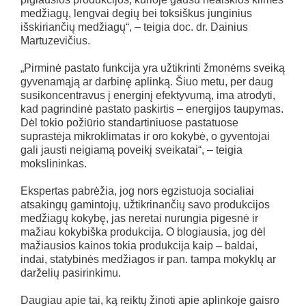
medžiagų, lengvai degių bei toksiškus junginius
išskiriančių medžiagų“, – teigia doc. dr. Dainius
Martuzevičius.
„Pirminė pastato funkcija yra užtikrinti žmonėms sveiką
gyvenamąją ar darbinę aplinką. Šiuo metu, per daug
susikoncentravus į energinį efektyvumą, ima atrodyti,
kad pagrindinė pastato paskirtis – energijos taupymas.
Dėl tokio požiūrio standartiniuose pastatuose
suprastėja mikroklimatas ir oro kokybė, o gyventojai
gali jausti neigiamą poveikį sveikatai“, – teigia
mokslininkas.
Ekspertas pabrėžia, jog nors egzistuoja socialiai
atsakingų gamintojų, užtikrinančių savo produkcijos
medžiagų kokybę, jas neretai nurungia pigesnė ir
mažiau kokybiška produkcija. O blogiausia, jog dėl
mažiausios kainos tokia produkcija kaip – baldai,
indai, statybinės medžiagos ir pan. tampa mokyklų ar
darželių pasirinkimu.
Daugiau apie tai, ką reiktų žinoti apie aplinkoje gaisro