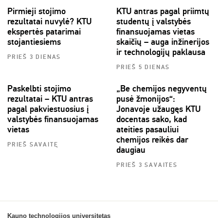
Pirmieji stojimo
KTU antras pagal priimtų
rezultatai nuvylė? KTU
studentų į valstybės
ekspertės patarimai
finansuojamas vietas
stojantiesiems
skaičių – auga inžinerijos
ir technologijų paklausa
PRIEŠ 3 DIENAS
PRIEŠ 5 DIENAS
Paskelbti stojimo
„Be chemijos negyventų
rezultatai – KTU antras
pusė žmonijos“:
pagal pakviestuosius į
Jonavoje užaugęs KTU
valstybės finansuojamas
docentas sako, kad
vietas
ateities pasauliui
chemijos reikės dar
PRIEŠ SAVAITĘ
daugiau
PRIEŠ 3 SAVAITES
Kauno technologijos universitetas