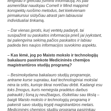
lengviau ir greičiau įsiminti informaciją. Aš pati
asmeniškai naudojau Cornell ir Mind mappind
konspektų ruošimo metodus, bet kiekvienam
pirmakursiui siūlyčiau atrasti jam labiausiai
individualiai tinkamą.
– Dar vienas įprotis, kurį vertėtų padaryti, tai
susipažinti su paskaitos informacija prieš jai įvykstant,
tai palengvina sekimą pačios paskaitos ir labiau
padeda ties naujos informacijos suvokimo aspektu.
– Kas lėmė, jog po Maisto mokslo ir technologijų
bakalauro pasirinkote Medicininės chemijos
magistrantūros studijų programą?
– Besimokydama bakalauro studijų programoje,
antrame kurse supratau, kad technologiniai mokslai
nėra ta sritis, kurioje tikrai norėčiau dirbti. Kadangi esu
toks žmogus, kuris nemėgsta pradėtus darbus
patraukti į šoną jų neužbaigus, išsikėliau sau tikslą –
baigti Maisto mokslo ir technologijų programą ir
pakeisti savo studijų kryptį magistrantūros metais.
Medicininės chemijos studijų programą pasirinkau