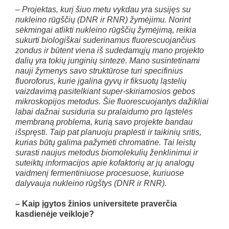
– Projektas, kurį šiuo metu vykdau yra susijęs su
nukleino rūgščių (DNR ir RNR) žymėjimu. Norint
sėkmingai atlikti nukleino rūgščių žymėjimą, reikia
sukurti biologiškai suderinamus fluorescuojančius
zondus ir būtent viena iš sudedamųjų mano projekto
dalių yra tokių junginių sintezė. Mano susintetinami
nauji žymenys savo struktūrose turi specifinius
fluoroforus, kurie įgalina gyvų ir fiksuotų ląstelių
vaizdavimą pasitelkiant super-skiriamosios gebos
mikroskopijos metodus. Šie fluorescuojantys dažikliai
labai dažnai susiduria su pralaidumo pro ląstelės
membraną problema, kurią savo projekte bandau
išspręsti. Taip pat planuoju praplėsti ir taikinių sritis,
kurias būtų galima pažymėti chromatine. Tai leistų
surasti naujus metodus biomolekulių ženklinimui ir
suteiktų informacijos apie kofaktorių ar jų analogų
vaidmenį fermentiniuose procesuose, kuriuose
dalyvauja nukleino rūgštys (DNR ir RNR).
– Kaip įgytos žinios universitete praverčia
kasdienėje veikloje?