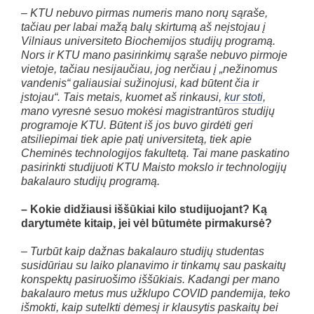
– KTU nebuvo pirmas numeris mano norų sąraše,
tačiau per labai mažą balų skirtumą aš neįstojau į
Vilniaus universiteto Biochemijos studijų programą.
Nors ir KTU mano pasirinkimų sąraše nebuvo pirmoje
vietoje, tačiau nesijaučiau, jog nerčiau į „nežinomus
vandenis“ galiausiai sužinojusi, kad būtent čia ir
įstojau“. Tais metais, kuomet aš rinkausi,
kur stoti
,
mano vyresnė sesuo mokėsi magistrantūros studijų
programoje KTU. Būtent iš jos buvo girdėti geri
atsiliepimai tiek apie patį universitetą, tiek apie
Cheminės technologijos fakultetą. Tai mane paskatino
pasirinkti studijuoti KTU Maisto mokslo ir technologijų
bakalauro studijų programą.
– Kokie didžiausi iššūkiai kilo studijuojant? Ką
darytumėte kitaip, jei vėl būtumėte pirmakursė?
– Turbūt kaip dažnas bakalauro studijų studentas
susidūriau su laiko planavimo ir tinkamų sau paskaitų
konspektų pasiruošimo iššūkiais. Kadangi per mano
bakalauro metus mus užklupo COVID pandemija, teko
išmokti, kaip sutelkti dėmesį ir klausytis paskaitų bei