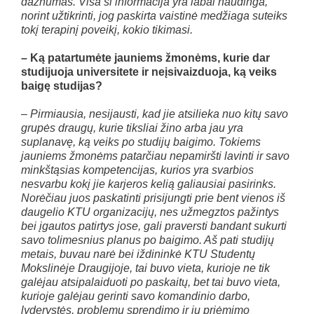
dažnumas. Visa ši informacija yra labai naudinga,
norint užtikrinti, jog paskirta vaistinė medžiaga suteiks
tokį terapinį poveikį, kokio tikimasi.
– Ką patartumėte jauniems žmonėms, kurie dar
studijuoja universitete ir neįsivaizduoja, ką veiks
baigę studijas?
– Pirmiausia, nesijausti, kad jie atsilieka nuo kitų savo
grupės draugų, kurie tiksliai žino arba jau yra
suplanavę, ką veiks po studijų baigimo. Tokiems
jauniems žmonėms patarčiau nepamiršti lavinti ir savo
minkštąsias kompetencijas, kurios yra svarbios
nesvarbu kokį jie karjeros kelią galiausiai pasirinks.
Norėčiau juos paskatinti prisijungti prie bent vienos iš
daugelio KTU organizacijų, nes užmegztos pažintys
bei įgautos patirtys jose, gali praversti bandant sukurti
savo tolimesnius planus po baigimo. Aš pati studijų
metais, buvau narė bei iždininkė KTU Studentų
Mokslinėje Draugijoje, tai buvo vieta, kurioje ne tik
galėjau atsipalaiduoti po paskaitų, bet tai buvo vieta,
kurioje galėjau gerinti savo komandinio darbo,
lyderystės, problemų sprendimo ir jų priėmimo