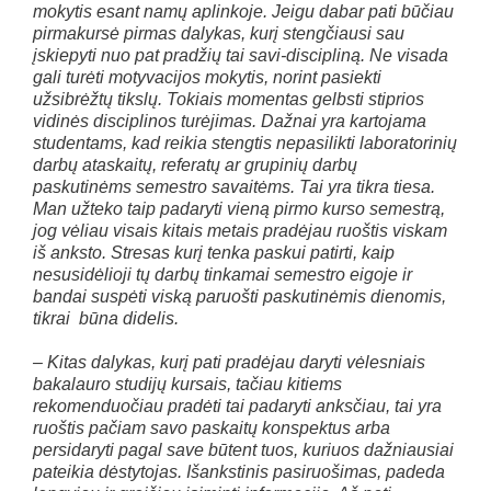
mokytis esant namų aplinkoje. Jeigu dabar pati būčiau
pirmakursė pirmas dalykas, kurį stengčiausi sau
įskiepyti nuo pat pradžių tai savi-discipliną. Ne visada
gali turėti motyvacijos mokytis, norint pasiekti
užsibrėžtų tikslų. Tokiais momentas gelbsti stiprios
vidinės disciplinos turėjimas. Dažnai yra kartojama
studentams, kad reikia stengtis nepasilikti laboratorinių
darbų ataskaitų, referatų ar grupinių darbų
paskutinėms semestro savaitėms. Tai yra tikra tiesa.
Man užteko taip padaryti vieną pirmo kurso semestrą,
jog vėliau visais kitais metais pradėjau ruoštis viskam
iš anksto. Stresas kurį tenka paskui patirti, kaip
nesusidėlioji tų darbų tinkamai semestro eigoje ir
bandai suspėti viską paruošti paskutinėmis dienomis,
tikrai būna didelis.
– Kitas dalykas, kurį pati pradėjau daryti vėlesniais
bakalauro studijų kursais, tačiau kitiems
rekomenduočiau pradėti tai padaryti anksčiau, tai yra
ruoštis pačiam savo paskaitų konspektus arba
persidaryti pagal save būtent tuos, kuriuos dažniausiai
pateikia dėstytojas. Išankstinis pasiruošimas, padeda