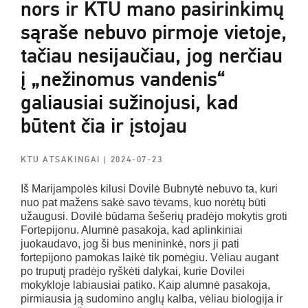
nors ir KTU mano pasirinkimų
sąraše nebuvo pirmoje vietoje,
tačiau nesijaučiau, jog nerčiau
į „nežinomus vandenis“
galiausiai sužinojusi, kad
būtent čia ir įstojau
KTU ATSAKINGAI
| 2024-07-23
Iš Marijampolės kilusi Dovilė Bubnytė nebuvo ta, kuri
nuo pat mažens sakė savo tėvams, kuo norėtų būti
užaugusi. Dovilė būdama šešerių pradėjo mokytis groti
Fortepijonu. Alumnė pasakoja, kad aplinkiniai
juokaudavo, jog ši bus menininkė, nors ji pati
fortepijono pamokas laikė tik pomėgiu. Vėliau augant
po truputį pradėjo ryškėti dalykai, kurie Dovilei
mokykloje labiausiai patiko. Kaip alumnė pasakoja,
pirmiausia ją sudomino anglų kalba, vėliau biologija ir