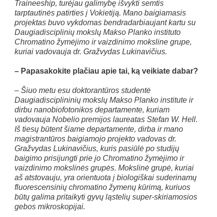
Traineeship, turėjau galimybę išvykti semtis
tarptautinės patirties į Vokietiją. Mano baigiamasis
projektas buvo vykdomas bendradarbiaujant kartu su
Daugiadisciplinių mokslų Makso Planko instituto
Chromatino žymėjimo ir vaizdinimo moksline grupe,
kuriai vadovauja dr. Gražvydas Lukinavičius.
– Papasakokite plačiau apie tai, ką veikiate dabar?
– Šiuo metu esu doktorantūros studentė
D
augiadisciplininių
mokslų Makso Planko institute ir
dirbu nanobiofotonikos departamente, kuriam
vadovauja Nobelio premijos laureatas Stefan W. Hell.
Iš tiesų būtent šiame departamente, dirba ir mano
magistrantūros baigiamojo projekto vadovas dr.
Gražvydas Lukinavičius, kuris pasiūlė po studijų
baigimo prisijungti prie jo Chromatino žymėjimo ir
vaizdinimo mokslinės grupės. Mokslinė grupė, kuriai
aš atstovauju, yra orientuota į biologiškai suderinamų
fluorescensinių chromatino žymenų kūrimą, kuriuos
būtų galima pritaikyti gyvų ląstelių super-skiriamosios
gebos mikroskopijai.