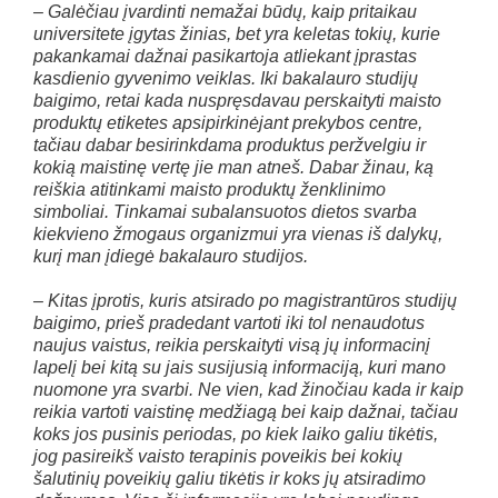
– Galėčiau įvardinti nemažai būdų, kaip pritaikau
universitete įgytas žinias, bet yra keletas tokių, kurie
pakankamai dažnai pasikartoja atliekant įprastas
kasdienio gyvenimo veiklas. Iki bakalauro studijų
baigimo, retai kada nuspręsdavau perskaityti maisto
produktų etiketes apsipirkinėjant prekybos centre,
tačiau dabar besirinkdama produktus peržvelgiu ir
kokią maistinę vertę jie man atneš. Dabar žinau, ką
reiškia atitinkami maisto produktų ženklinimo
simboliai. Tinkamai subalansuotos dietos svarba
kiekvieno žmogaus organizmui yra vienas iš dalykų,
kurį man įdiegė bakalauro studijos.
– Kitas įprotis, kuris atsirado po magistrantūros studijų
baigimo, prieš pradedant vartoti iki tol nenaudotus
naujus vaistus, reikia perskaityti visą jų informacinį
lapelį bei kitą su jais susijusią informaciją, kuri mano
nuomone yra svarbi. Ne vien, kad žinočiau kada ir kaip
reikia vartoti vaistinę medžiagą bei kaip dažnai, tačiau
koks jos pusinis periodas, po kiek laiko galiu tikėtis,
jog pasireikš vaisto terapinis poveikis bei kokių
šalutinių poveikių galiu tikėtis ir koks jų atsiradimo