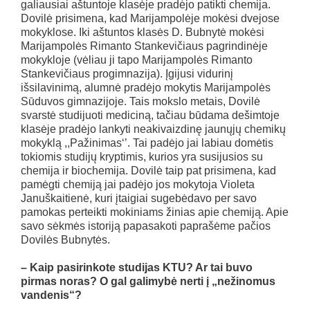
galiausiai aštuntoje klasėje pradėjo patikti chemija.
Dovilė prisimena, kad Marijampolėje mokėsi dvejose
mokyklose. Iki aštuntos klasės D. Bubnytė mokėsi
Marijampolės Rimanto Stankevičiaus pagrindinėje
mokykloje (vėliau ji tapo Marijampolės Rimanto
Stankevičiaus progimnazija). Įgijusi vidurinį
išsilavinimą, alumnė pradėjo mokytis Marijampolės
Sūduvos gimnazijoje. Tais mokslo metais, Dovilė
svarstė studijuoti mediciną, tačiau būdama dešimtoje
klasėje pradėjo lankyti neakivaizdinę jaunųjų chemikų
mokyklą ,,Pažinimas‘’. Tai padėjo jai labiau domėtis
tokiomis studijų kryptimis, kurios yra susijusios su
chemija ir biochemija. Dovilė taip pat prisimena, kad
pamėgti chemiją jai padėjo jos mokytoja Violeta
Januškaitienė, kuri įtaigiai sugebėdavo per savo
pamokas perteikti mokiniams žinias apie chemiją. Apie
savo sėkmės istoriją papasakoti paprašėme pačios
Dovilės Bubnytės.
– Kaip pasirinkote studijas KTU? Ar tai buvo
pirmas noras? O gal galimybė nerti į „nežinomus
vandenis“?