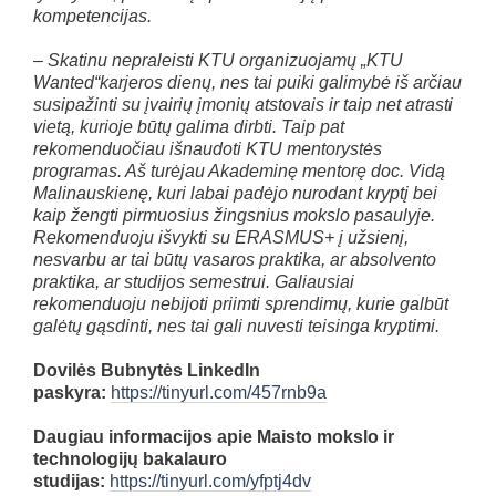
kompetencijas.
– Skatinu nepraleisti KTU organizuojamų „KTU
Wanted“karjeros dienų, nes tai puiki galimybė iš arčiau
susipažinti su įvairių įmonių atstovais ir taip net atrasti
vietą, kurioje būtų galima dirbti. Taip pat
rekomenduočiau išnaudoti KTU mentorystės
programas. Aš turėjau Akademinę mentorę doc. Vidą
Malinauskienę, kuri labai padėjo nurodant kryptį bei
kaip žengti pirmuosius žingsnius mokslo pasaulyje.
Rekomenduoju išvykti su ERASMUS+ į užsienį,
nesvarbu ar tai būtų vasaros praktika, ar absolvento
praktika, ar studijos semestrui. Galiausiai
rekomenduoju nebijoti priimti sprendimų, kurie galbūt
galėtų gąsdinti, nes tai gali nuvesti teisinga kryptimi.
Dovilės Bubnytės LinkedIn
paskyra:
https://tinyurl.com/457rnb9a
Daugiau informacijos apie Maisto mokslo ir
technologijų bakalauro
studijas:
https://tinyurl.com/yfptj4dv