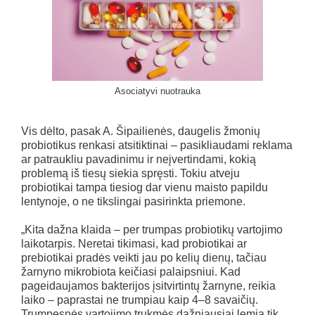
Asociatyvi nuotrauka
Vis dėlto, pasak A. Šipailienės, daugelis žmonių
probiotikus renkasi atsitiktinai – pasikliaudami reklama
ar patraukliu pavadinimu ir neįvertindami, kokią
problemą iš tiesų siekia spręsti. Tokiu atveju
probiotikai tampa tiesiog dar vienu maisto papildu
lentynoje, o ne tikslingai pasirinkta priemone.
„Kita dažna klaida – per trumpas probiotikų vartojimo
laikotarpis. Neretai tikimasi, kad probiotikai ar
prebiotikai pradės veikti jau po kelių dienų, tačiau
žarnyno mikrobiota keičiasi palaipsniui. Kad
pageidaujamos bakterijos įsitvirtintų žarnyne, reikia
laiko – paprastai ne trumpiau kaip 4–8 savaičių.
Trumpesnės vartojimo trukmės dažniausiai lemia tik