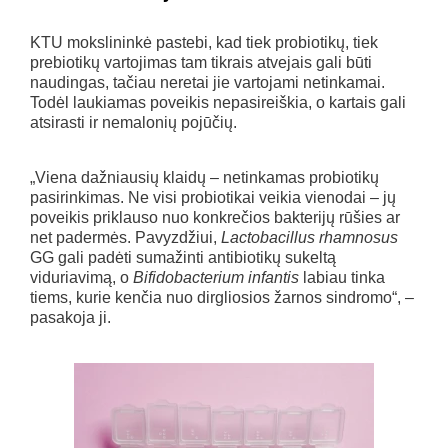
KTU mokslininkė pastebi, kad tiek probiotikų, tiek
prebiotikų vartojimas tam tikrais atvejais gali būti
naudingas, tačiau neretai jie vartojami netinkamai.
Todėl laukiamas poveikis nepasireiškia, o kartais gali
atsirasti ir nemalonių pojūčių.
„Viena dažniausių klaidų – netinkamas probiotikų
pasirinkimas. Ne visi probiotikai veikia vienodai – jų
poveikis priklauso nuo konkrečios bakterijų rūšies ar
net padermės. Pavyzdžiui,
Lactobacillus rhamnosus
GG gali padėti sumažinti antibiotikų sukeltą
viduriavimą, o
Bifidobacterium infantis
labiau tinka
tiems, kurie kenčia nuo dirgliosios žarnos sindromo“, –
pasakoja ji.