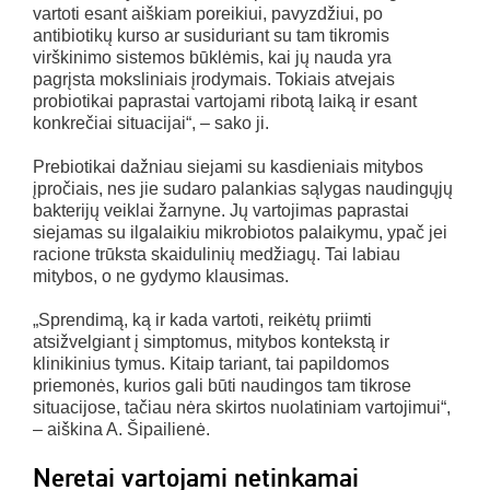
vartoti esant aiškiam poreikiui, pavyzdžiui, po
antibiotikų kurso ar susiduriant su tam tikromis
virškinimo sistemos būklėmis, kai jų nauda yra
pagrįsta moksliniais įrodymais. Tokiais atvejais
probiotikai paprastai vartojami ribotą laiką ir esant
konkrečiai situacijai“, – sako ji.
Prebiotikai dažniau siejami su kasdieniais mitybos
įpročiais, nes jie sudaro palankias sąlygas naudingųjų
bakterijų veiklai žarnyne. Jų vartojimas paprastai
siejamas su ilgalaikiu mikrobiotos palaikymu, ypač jei
racione trūksta skaidulinių medžiagų. Tai labiau
mitybos, o ne gydymo klausimas.
„Sprendimą, ką ir kada vartoti, reikėtų priimti
atsižvelgiant į simptomus, mitybos kontekstą ir
klinikinius tymus. Kitaip tariant, tai papildomos
priemonės, kurios gali būti naudingos tam tikrose
situacijose, tačiau nėra skirtos nuolatiniam vartojimui“,
– aiškina A. Šipailienė.
Neretai vartojami netinkamai