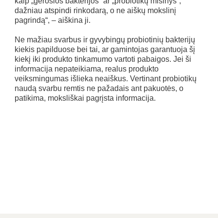
kaip „gerosios bakterijos“ ar „probiotikų mišinys“,
dažniau atspindi rinkodarą, o ne aiškų mokslinį
pagrindą“, – aiškina ji.
Ne mažiau svarbus ir gyvybingų probiotinių bakterijų
kiekis papilduose bei tai, ar gamintojas garantuoja šį
kiekį iki produkto tinkamumo vartoti pabaigos. Jei ši
informacija nepateikiama, realus produkto
veiksmingumas išlieka neaiškus. Vertinant probiotikų
naudą svarbu remtis ne pažadais ant pakuotės, o
patikima, moksliškai pagrįsta informacija.