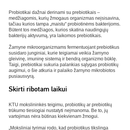
Probiotikai dažnai derinami su prebiotikais –
medžiagomis, kurių žmogaus organizmas neįsisavina,
tačiau kurios tampa „maistu“ probiotinėms bakterijoms.
Būtent tos medžiagos, kurios skatina naudingųjų
bakterijų aktyvumą, yra laikomos prebiotikais.
Žarnyne mikroorganizmams fermentuojant prebiotikus
susidaro junginiai, kurie teigiamai veikia žarnyno
gleivinę, imuninę sistemą ir bendrą organizmo būklę.
Taigi, prebiotikai sukuria palankias sąlygas probiotikų
augimui, o šie atkuria ir palaiko žarnyno mikrobiotos
pusiausvyrą.
Skirti ribotam laikui
KTU mokslininkės teigimu, probiotikų ar prebiotikų
trūkumo tiesiogiai nustatyti neįmanoma. Be to, jų
vartojimas nėra būtinas kiekvienam žmogui.
„Moksliniai tyrimai rodo, kad probiotikus tikslinga