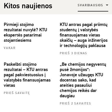
Kitos naujienos
SVARBIAUSIOS
Pirmieji stojimo
KTU antras pagal priimtų
rezultatai nuvylė? KTU
studentų į valstybės
ekspertės patarimai
finansuojamas vietas
stojantiesiems
skaičių – auga inžinerijos
ir technologijų paklausa
VAKAR
PRIEŠ 3 DIENAS
Paskelbti stojimo
„Be chemijos negyventų
rezultatai – KTU antras
pusė žmonijos“:
pagal pakviestuosius į
Jonavoje užaugęs KTU
valstybės finansuojamas
docentas sako, kad
vietas
ateities pasauliui
chemijos reikės dar
PRIEŠ SAVAITĘ
daugiau
PRIEŠ 2 SAVAITES