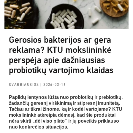
Gerosios bakterijos ar gera
reklama? KTU mokslininkė
perspėja apie dažniausias
probiotikų vartojimo klaidas
SVARBIAUSIOS
| 2026-03-16
Papildų lentynos lūžta nuo probiotikų ir prebiotikų,
žadančių geresnį virškinimą ir stipresnį imunitetą.
Tačiau ar tikrai žinome, ką ir kodėl vartojame? KTU
mokslininkė atkreipia dėmesį, kad šie produktai
nėra skirti „dėl viso pikto“ ir jų poveikis priklauso
nuo konkrečios situacijos.