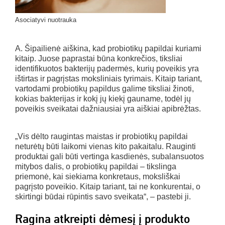
Asociatyvi nuotrauka
A. Šipailienė aiškina, kad probiotikų papildai kuriami
kitaip. Juose paprastai būna konkrečios, tiksliai
identifikuotos bakterijų padermės, kurių poveikis yra
ištirtas ir pagrįstas moksliniais tyrimais. Kitaip tariant,
vartodami probiotikų papildus galime tiksliai žinoti,
kokias bakterijas ir kokį jų kiekį gauname, todėl jų
poveikis sveikatai dažniausiai yra aiškiai apibrėžtas.
„Vis dėlto raugintas maistas ir probiotikų papildai
neturėtų būti laikomi vienas kito pakaitalu. Rauginti
produktai gali būti vertinga kasdienės, subalansuotos
mitybos dalis, o probiotikų papildai – tikslinga
priemonė, kai siekiama konkretaus, moksliškai
pagrįsto poveikio. Kitaip tariant, tai ne konkurentai, o
skirtingi būdai rūpintis savo sveikata“, – pastebi ji.
Ragina atkreipti dėmesį į produkto