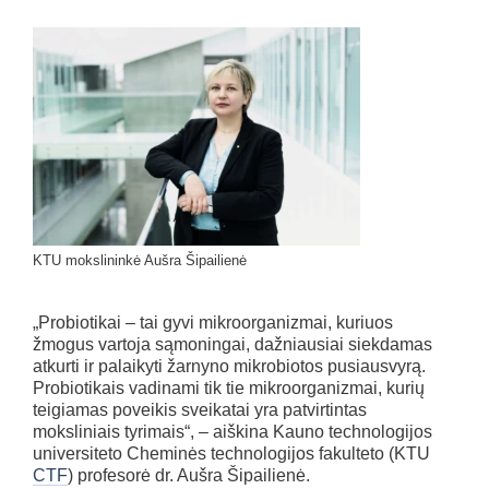
KTU mokslininkė Aušra Šipailienė
„Probiotikai – tai gyvi mikroorganizmai, kuriuos
žmogus vartoja sąmoningai, dažniausiai siekdamas
atkurti ir palaikyti žarnyno mikrobiotos pusiausvyrą.
Probiotikais vadinami tik tie mikroorganizmai, kurių
teigiamas poveikis sveikatai yra patvirtintas
moksliniais tyrimais“, – aiškina Kauno technologijos
universiteto Cheminės technologijos fakulteto (KTU
CTF
) profesorė dr. Aušra Šipailienė.