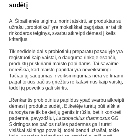
sudėtį
A. Šipailienės teigimu, norint atskirti, ar produktas su
užrašu „probiotikai“ yra moksliškai pagrįstas, ar tai tik
rinkodaros teiginys, svarbu atkreipti dėmesį į kelis
kriterijus.
Tik nedidelė dalis probiotinių preparatų pasaulyje yra
registruoti kaip vaistai, o dauguma rinkoje esančių
produktų priskiriami maisto papildams. Tai savaime
nereiškia, kad maisto papildai yra neveiksmingi.
Tačiau jų saugumas ir veiksmingumas nėra vertinami
pagal tokius pačius griežtus reikalavimus kaip vaistų,
todėl jų poveikis gali skirtis.
„Renkantis probiotinius papildus ypač svarbu atkreipti
dėmesį į produkto sudėtį. Etiketėje turėtų būti aiškiai
nurodyta ne tik bakterijų gentis ir rūšis, bet ir konkreti
padermė, pavyzdžiui,
Lactobacillus rhamnosus
GG.
Skirtingos tos pačios rūšies padermės gali turėti
visiškai skirtingą poveikį, todėl bendri užrašai, tokie