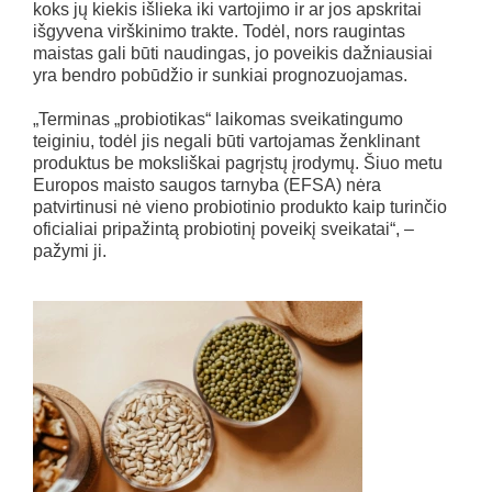
koks jų kiekis išlieka iki vartojimo ir ar jos apskritai
išgyvena virškinimo trakte. Todėl, nors raugintas
maistas gali būti naudingas, jo poveikis dažniausiai
yra bendro pobūdžio ir sunkiai prognozuojamas.
„Terminas „probiotikas“ laikomas sveikatingumo
teiginiu, todėl jis negali būti vartojamas ženklinant
produktus be moksliškai pagrįstų įrodymų. Šiuo metu
Europos maisto saugos tarnyba (EFSA) nėra
patvirtinusi nė vieno probiotinio produkto kaip turinčio
oficialiai pripažintą probiotinį poveikį sveikatai“, –
pažymi ji.