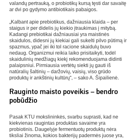
valandų pertrauką, o probiotikų kursą tęsti dar savaitę
ar dvi po gydymo antibiotikais pabaigos.
„Kalbant apie prebiotikus, dažniausia klaida – per
staigus ir per didelis jų kiekio įtraukimas į mitybą.
Kadangi prebiotikai dažniausiai yra maistinės
skaidulos, didesni jų kiekiai gali sukelti pilvo pūtimą ir
spazmus, ypač jei iki tol racione skaidulų buvo
nedaug. Organizmui reikia laiko prisitaikyti, todėl
skaidulinių medžiagų kiekį rekomenduojama didinti
palaipsniui. Pirmiausia vertėtų siekti jų gauti iš
natūralių šaltinių – daržovių, vaisių, viso grūdo
produktų ir ankštinių kultūrų“, – sako A. Šipailienė.
Rauginto maisto poveikis – bendro
pobūdžio
Pasak KTU mokslininkės, svarbu suprasti, kad ne
kiekvienas raugintas produktas savaime yra
probiotinis. Daugelyje fermentuotų produktų nėra
tiksliai žinoma, kokios bakterijų padermės juose yra,