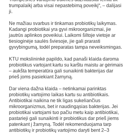
trumpalaikį arba visai nepastebimą poveikį“, – dalijasi
ji.
Ne mažiau svarbus ir tinkamas probiotikų laikymas.
Kadangi probiotikai yra gyvi mikroorganizmai, jie
jautrūs aplinkos poveikiui. Laikomi šiltoje vietoje ar
tiesioginėje saulės šviesoje, jie gali prarasti
gyvybingumą, todėl preparatas tampa neveiksmingas.
KTU mokslininkė papildo, kad panaši klaida daroma
probiotikus vartojant kartu su karštu maistu ar gėrimais
– aukšta temperatūra gali sunaikinti bakterijas dar
prieš joms pasiekiant žarnyną.
Dar viena dažna klaida – netinkamai parinktas
probiotikų vartojimo laikas kartu su antibiotikais.
Antibiotikai naikina ne tik ligas sukeliančius
mikroorganizmus, bet ir naudingąsias bakterijas. Jei
probiotikai vartojami tuo pačiu metu kaip antibiotikai,
pastarieji gali sunaikinti ir probiotikus dar prieš jiems
patenkant į žarnyną. Todėl rekomenduojama tarp
antibiotikų ir probiotikų vartojimo daryti bent 2–3