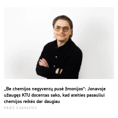
„Be chemijos negyventų pusė žmonijos“: Jonavoje
užaugęs KTU docentas sako, kad ateities pasauliui
chemijos reikės dar daugiau
PRIEŠ 3 SAVAITES