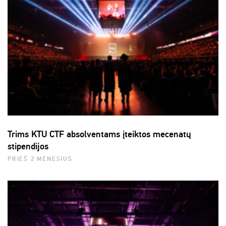
Trims KTU CTF absolventams įteiktos mecenatų
stipendijos
PRIEŠ 2 MĖNESIUS