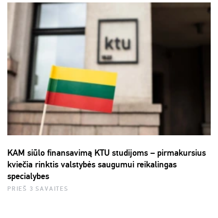
KAM siūlo finansavimą KTU studijoms – pirmakursius
kviečia rinktis valstybės saugumui reikalingas
specialybes
PRIEŠ 3 SAVAITES