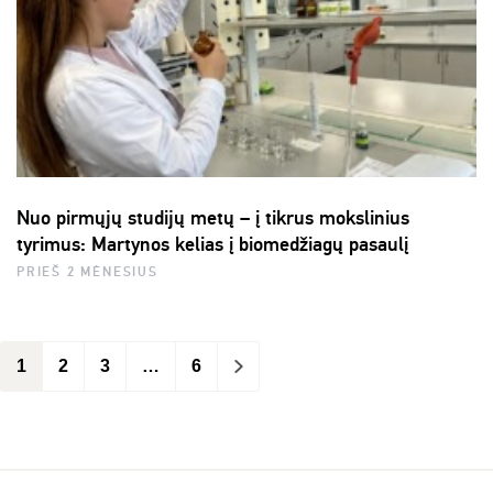
Nuo pirmųjų studijų metų – į tikrus mokslinius
tyrimus: Martynos kelias į biomedžiagų pasaulį
PRIEŠ 2 MĖNESIUS
1
2
3
…
6
>