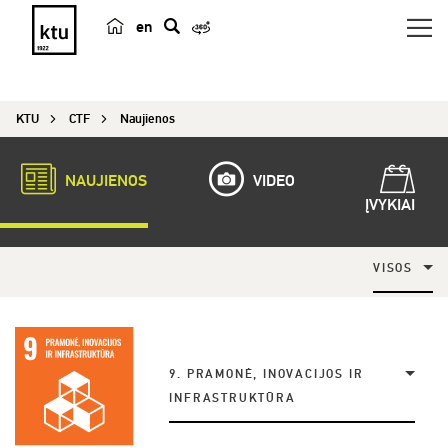
en
p
a
i
KTU
CTF
Naujienos
e
š
k
NAUJIENOS
VIDEO
a
ĮVYKIAI
VISOS
9. PRAMONĖ, INOVACIJOS IR
INFRASTRUKTŪRA