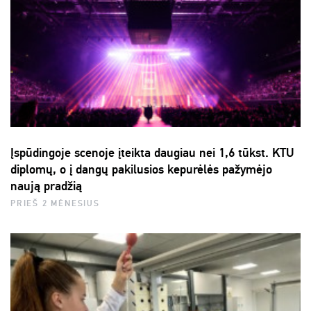
Įspūdingoje scenoje įteikta daugiau nei 1,6 tūkst. KTU
diplomų, o į dangų pakilusios kepurėlės pažymėjo
naują pradžią
PRIEŠ 2 MĖNESIUS