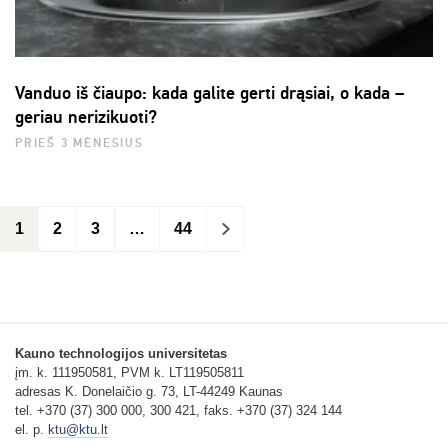
Vanduo iš čiaupo: kada galite gerti drąsiai, o kada –
geriau nerizikuoti?
PRIEŠ 3 MĖNESIUS
1
2
3
…
44
>
Kauno technologijos universitetas
įm. k. 111950581, PVM k. LT119505811
adresas K. Donelaičio g. 73, LT-44249 Kaunas
tel. +370 (37) 300 000, 300 421, faks. +370 (37) 324 144
el. p.
ktu@ktu.lt