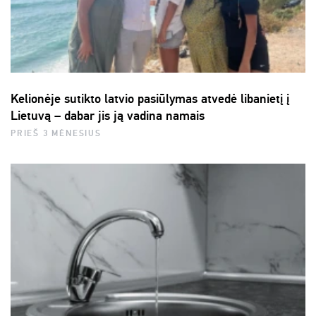
Kelionėje sutikto latvio pasiūlymas atvedė libanietį į
Lietuvą – dabar jis ją vadina namais
PRIEŠ 3 MĖNESIUS