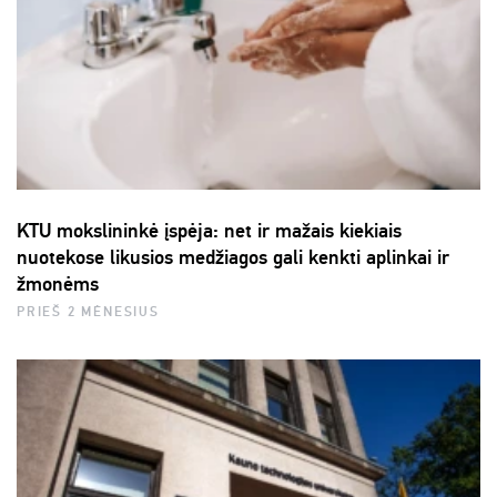
KTU mokslininkė įspėja: net ir mažais kiekiais
nuotekose likusios medžiagos gali kenkti aplinkai ir
žmonėms
PRIEŠ 2 MĖNESIUS