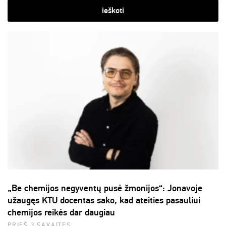
ieškoti
„Be chemijos negyventų pusė žmonijos“: Jonavoje
užaugęs KTU docentas sako, kad ateities pasauliui
chemijos reikės dar daugiau
PRIEŠ 3 SAVAITES