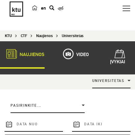
en
p
a
i
KTU
CTF
Naujienos
Universitetas
e
š
k
NAUJIENOS
VIDEO
a
ĮVYKIAI
UNIVERSITETAS
PASIRINKITE...