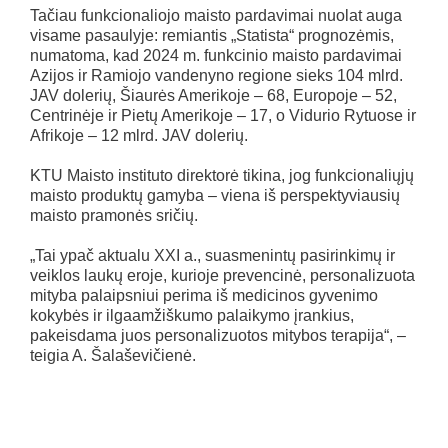
Tačiau funkcionaliojo maisto pardavimai nuolat auga
visame pasaulyje: remiantis „Statista“ prognozėmis,
numatoma, kad 2024 m. funkcinio maisto pardavimai
Azijos ir Ramiojo vandenyno regione sieks 104 mlrd.
JAV dolerių, Šiaurės Amerikoje – 68, Europoje – 52,
Centrinėje ir Pietų Amerikoje – 17, o Vidurio Rytuose ir
Afrikoje – 12 mlrd. JAV dolerių.
KTU Maisto instituto direktorė tikina, jog funkcionaliųjų
maisto produktų gamyba – viena iš perspektyviausių
maisto pramonės sričių.
„Tai ypač aktualu XXI a., suasmenintų pasirinkimų ir
veiklos laukų eroje, kurioje prevencinė, personalizuota
mityba palaipsniui perima iš medicinos gyvenimo
kokybės ir ilgaamžiškumo palaikymo įrankius,
pakeisdama juos personalizuotos mitybos terapija“, –
teigia A. Šalaševičienė.