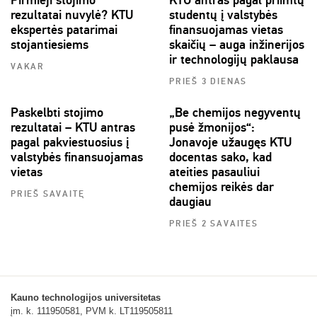
rezultatai nuvylė? KTU
studentų į valstybės
ekspertės patarimai
finansuojamas vietas
stojantiesiems
skaičių – auga inžinerijos
ir technologijų paklausa
VAKAR
PRIEŠ 3 DIENAS
Paskelbti stojimo
„Be chemijos negyventų
rezultatai – KTU antras
pusė žmonijos“:
pagal pakviestuosius į
Jonavoje užaugęs KTU
valstybės finansuojamas
docentas sako, kad
vietas
ateities pasauliui
chemijos reikės dar
PRIEŠ SAVAITĘ
daugiau
PRIEŠ 2 SAVAITES
Kauno technologijos universitetas
įm. k. 111950581, PVM k. LT119505811