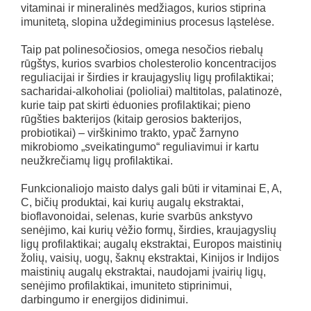
vitaminai ir mineralinės medžiagos, kurios stiprina
imunitetą, slopina uždegiminius procesus ląstelėse.
Taip pat polinesočiosios, omega nesočios riebalų
rūgštys, kurios svarbios cholesterolio koncentracijos
reguliacijai ir širdies ir kraujagyslių ligų profilaktikai;
sacharidai-alkoholiai (polioliai) maltitolas, palatinozė,
kurie taip pat skirti ėduonies profilaktikai; pieno
rūgšties bakterijos (kitaip gerosios bakterijos,
probiotikai) – virškinimo trakto, ypač žarnyno
mikrobiomo „sveikatingumo“ reguliavimui ir kartu
neužkrečiamų ligų profilaktikai.
Funkcionaliojo maisto dalys gali būti ir vitaminai E, A,
C, bičių produktai, kai kurių augalų ekstraktai,
bioflavonoidai, selenas, kurie svarbūs ankstyvo
senėjimo, kai kurių vėžio formų, širdies, kraujagyslių
ligų profilaktikai; augalų ekstraktai, Europos maistinių
žolių, vaisių, uogų, šaknų ekstraktai, Kinijos ir Indijos
maistinių augalų ekstraktai, naudojami įvairių ligų,
senėjimo profilaktikai, imuniteto stiprinimui,
darbingumo ir energijos didinimui.