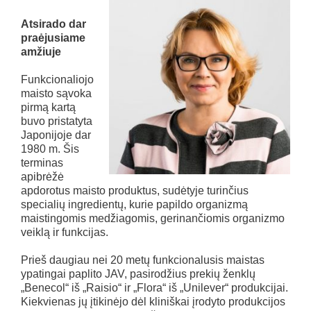
Atsirado dar
praėjusiame
amžiuje
Funkcionaliojo
maisto sąvoka
pirmą kartą
buvo pristatyta
Japonijoje dar
1980 m. Šis
terminas
apibrėžė
apdorotus maisto produktus, sudėtyje turinčius
specialių ingredientų, kurie papildo organizmą
maistingomis medžiagomis, gerinančiomis organizmo
veiklą ir funkcijas.
Prieš daugiau nei 20 metų funkcionalusis maistas
ypatingai paplito JAV, pasirodžius prekių ženklų
„Benecol“ iš „Raisio“ ir „Flora“ iš „Unilever“ produkcijai.
Kiekvienas jų įtikinėjo dėl kliniškai įrodyto produkcijos