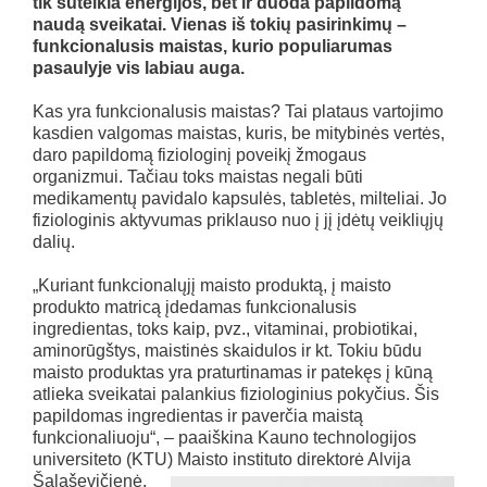
tik suteikia energijos, bet ir duoda papildomą
naudą sveikatai. Vienas iš tokių pasirinkimų –
funkcionalusis maistas, kurio populiarumas
pasaulyje vis labiau auga.
Kas yra funkcionalusis maistas? Tai plataus vartojimo
kasdien valgomas maistas, kuris, be mitybinės vertės,
daro papildomą fiziologinį poveikį žmogaus
organizmui. Tačiau toks maistas negali būti
medikamentų pavidalo kapsulės, tabletės, milteliai. Jo
fiziologinis aktyvumas priklauso nuo į jį įdėtų veikliųjų
dalių.
„Kuriant funkcionalųjį maisto produktą, į maisto
produkto matricą įdedamas funkcionalusis
ingredientas, toks kaip, pvz., vitaminai, probiotikai,
aminorūgštys, maistinės skaidulos ir kt. Tokiu būdu
maisto produktas yra praturtinamas ir patekęs į kūną
atlieka sveikatai palankius fiziologinius pokyčius. Šis
papildomas ingredientas ir paverčia maistą
funkcionaliuoju“, – paaiškina Kauno technologijos
universiteto (KTU) Maisto instituto direktorė Alvija
Šalaševičienė.