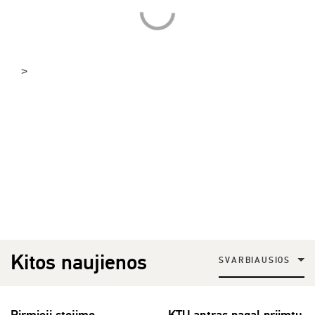
>
Kitos naujienos
SVARBIAUSIOS
Pirmieji stojimo
KTU antras pagal priimtų