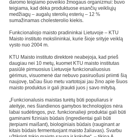
daromo teigiamo poveikio žmogaus organizmui: buvo
teigiama, kad dėka produktuose esančių veikliųjų
medžiagų – augalų sterolių esterių – 12 %
sumažinamas cholesterolio kiekis.
Funkcionaliojo maisto pradininkai Lietuvoje – KTU
Maisto instituto mokslininkai, kurie šioje srityje veiklą
vysto nuo 2004 m.
KTU Maisto instituto direktorė neabejoja, kad prieš
daugiau nei 10 metų, kuomet KTU maisto institutas
pasiūlė pirmuosius Lietuvoje funkcionaliuosius
gėrimus, visuomenė dar nebuvo pasiruošusi priimti šią
naujovę, tačiau šiuo metu vartotojai jau žino apie šiuos
maisto produktus ir gali įtraukti juos į savo mitybą.
„Funkcionalusis maistas turėtų būti populiarus ir
ateityje, nes šiandienos gamybos technologijos nėra
labai sudėtingos, pvz. funkcionalieji produktai gali būti
gaminami fiziniais būdais (ingredientai gali būti
įterpiami maišant), biologiniais būdais (rauginant ar
kitais būdais fermentuojant maisto žaliavas). Svarbu
užtikrinti tokio maisto saugą ir kokybę“, – tikina A.