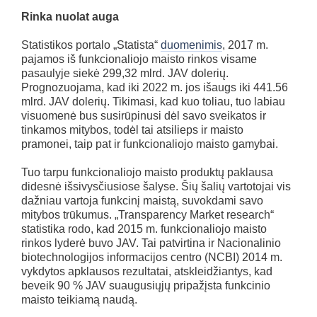
Rinka nuolat auga
Statistikos portalo „Statista“
duomenimis
, 2017 m.
pajamos iš funkcionaliojo maisto rinkos visame
pasaulyje siekė 299,32 mlrd. JAV dolerių.
Prognozuojama, kad iki 2022 m. jos išaugs iki 441.56
mlrd. JAV dolerių. Tikimasi, kad kuo toliau, tuo labiau
visuomenė bus susirūpinusi dėl savo sveikatos ir
tinkamos mitybos, todėl tai atsilieps ir maisto
pramonei, taip pat ir funkcionaliojo maisto gamybai.
Tuo tarpu funkcionaliojo maisto produktų paklausa
didesnė išsivysčiusiose šalyse. Šių šalių vartotojai vis
dažniau vartoja funkcinį maistą, suvokdami savo
mitybos trūkumus. „Transparency Market research“
statistika rodo, kad 2015 m. funkcionaliojo maisto
rinkos lyderė buvo JAV. Tai patvirtina ir Nacionalinio
biotechnologijos informacijos centro (NCBI) 2014 m.
vykdytos apklausos rezultatai, atskleidžiantys, kad
beveik 90 % JAV suaugusiųjų pripažįsta funkcinio
maisto teikiamą naudą.