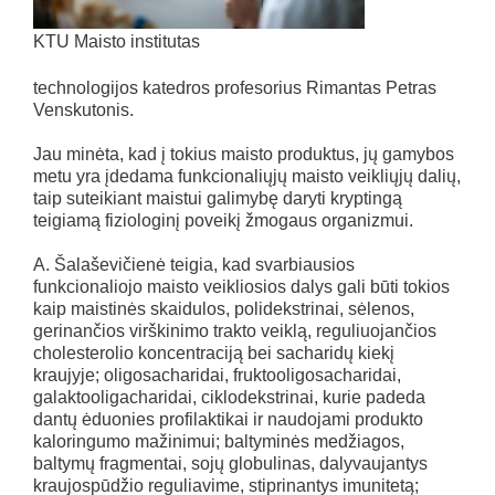
KTU Maisto institutas
technologijos katedros profesorius Rimantas Petras
Venskutonis.
Jau minėta, kad į tokius maisto produktus, jų gamybos
metu yra įdedama funkcionaliųjų maisto veikliųjų dalių,
taip suteikiant maistui galimybę daryti kryptingą
teigiamą fiziologinį poveikį žmogaus organizmui.
A. Šalaševičienė teigia, kad svarbiausios
funkcionaliojo maisto veikliosios dalys gali būti tokios
kaip maistinės skaidulos, polidekstrinai, sėlenos,
gerinančios virškinimo trakto veiklą, reguliuojančios
cholesterolio koncentraciją bei sacharidų kiekį
kraujyje; oligosacharidai, fruktooligosacharidai,
galaktooligacharidai, ciklodekstrinai, kurie padeda
dantų ėduonies profilaktikai ir naudojami produkto
kaloringumo mažinimui; baltyminės medžiagos,
baltymų fragmentai, sojų globulinas, dalyvaujantys
kraujospūdžio reguliavime, stiprinantys imunitetą;