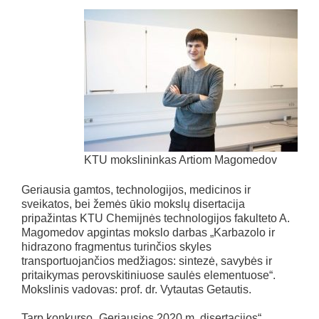
KTU mokslininkas Artiom Magomedov
Geriausia gamtos, technologijos, medicinos ir
sveikatos, bei žemės ūkio mokslų disertacija
pripažintas KTU Chemijnės technologijos fakulteto A.
Magomedov apgintas mokslo darbas „Karbazolo ir
hidrazono fragmentus turinčios skyles
transportuojančios medžiagos: sintezė, savybės ir
pritaikymas perovskitiniuose saulės elementuose“.
Mokslinis vadovas: prof. dr. Vytautas Getautis.
Tarp konkurso „Geriausios 2020 m. disertacijos“