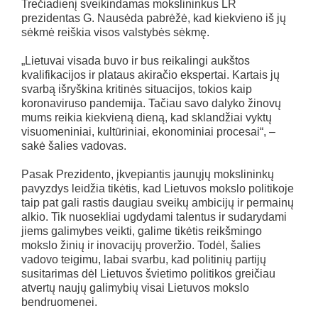
Trečiadienį sveikindamas mokslininkus LR
prezidentas G. Nausėda pabrėžė, kad kiekvieno iš jų
sėkmė reiškia visos valstybės sėkmę.
„Lietuvai visada buvo ir bus reikalingi aukštos
kvalifikacijos ir plataus akiračio ekspertai. Kartais jų
svarbą išryškina kritinės situacijos, tokios kaip
koronaviruso pandemija. Tačiau savo dalyko žinovų
mums reikia kiekvieną dieną, kad sklandžiai vyktų
visuomeniniai, kultūriniai, ekonominiai procesai“, –
sakė šalies vadovas.
Pasak Prezidento, įkvepiantis jaunųjų mokslininkų
pavyzdys leidžia tikėtis, kad Lietuvos mokslo politikoje
taip pat gali rastis daugiau sveikų ambicijų ir permainų
alkio. Tik nuosekliai ugdydami talentus ir sudarydami
jiems galimybes veikti, galime tikėtis reikšmingo
mokslo žinių ir inovacijų proveržio. Todėl, šalies
vadovo teigimu, labai svarbu, kad politinių partijų
susitarimas dėl Lietuvos švietimo politikos greičiau
atvertų naujų galimybių visai Lietuvos mokslo
bendruomenei.