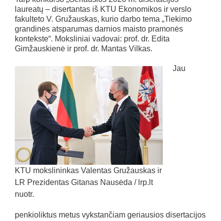
laureatų – disertantas iš KTU Ekonomikos ir verslo
fakulteto V. Gružauskas, kurio darbo tema „Tiekimo
grandinės atsparumas darnios maisto pramonės
kontekste“. Moksliniai vadovai: prof. dr. Edita
Gimžauskienė ir prof. dr. Mantas Vilkas.
Jau
KTU mokslininkas Valentas Gružauskas ir
LR Prezidentas Gitanas Nausėda / lrp.lt
nuotr.
penkioliktus metus vykstančiam geriausios disertacijos