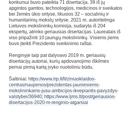
konkursui buvo pateikta 71 disertacija. 39 iš jų
apgintos gamtos, technologijos, medicinos ir sveikatos
bei žemės ūkio srityse, likusios 32 – socialinių ir
humanitarinių mokslų srityse. 2021 m. autoritetinga
Lietuvos mokslininkų komisija, sudaryta iš 204
ekspertų, atrinko geriausias disertacijas. Laureatais iš
viso pripažinti 10 jaunųjų mokslininkų. Visiems jiems
buvo įteikti Prezidento sveikinimo raštai.
Renginyje taip pat dalyvavo 2019 m. geriausių
disertacijų autoriai, kurių apdovanojimo iškilmės
pernai pirmą kartą įvyko nuotoliniu būdu.
Šaltiniai:
https://www.lrp.lt/lt/ziniasklaidos-
centras/naujienos/prezidentas-jauniesiems-
mokslininkams-jusu-ambicijos-ikvepiantis-pavyzdys-
valstybei/36940;
https://www.ljms.lt/post/geriausios-
disertacijos-2020-m-renginio-atgarsiai