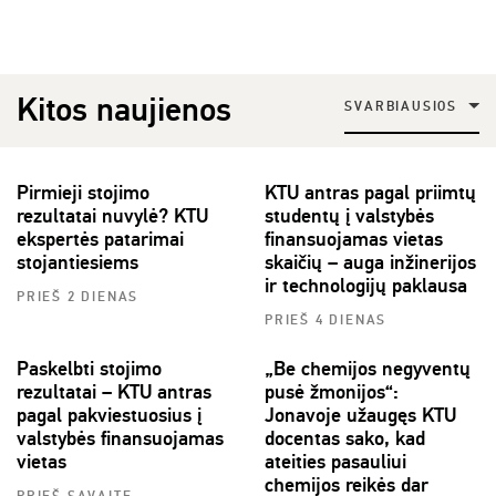
Kitos naujienos
SVARBIAUSIOS
Pirmieji stojimo
KTU antras pagal priimtų
rezultatai nuvylė? KTU
studentų į valstybės
ekspertės patarimai
finansuojamas vietas
stojantiesiems
skaičių – auga inžinerijos
ir technologijų paklausa
PRIEŠ 2 DIENAS
PRIEŠ 4 DIENAS
Paskelbti stojimo
„Be chemijos negyventų
rezultatai – KTU antras
pusė žmonijos“:
pagal pakviestuosius į
Jonavoje užaugęs KTU
valstybės finansuojamas
docentas sako, kad
vietas
ateities pasauliui
chemijos reikės dar