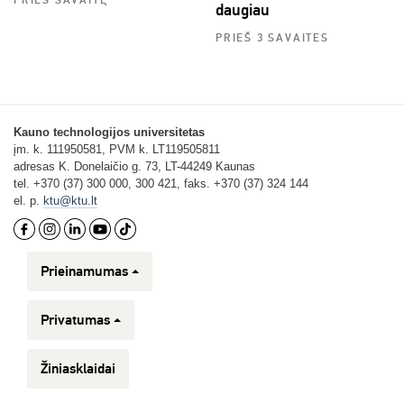
PRIEŠ SAVAITĘ
daugiau
PRIEŠ 3 SAVAITES
Kauno technologijos universitetas
įm. k. 111950581, PVM k. LT119505811
adresas K. Donelaičio g. 73, LT-44249 Kaunas
tel. +370 (37) 300 000, 300 421, faks. +370 (37) 324 144
el. p.
ktu@ktu.lt
Prieinamumas
Privatumas
Žiniasklaidai