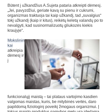
Būtent į užkandžius A.Sujeta pataria atkreipti dėmesį.
„Jei, pavyzdžiui, geriate kavą su pienu ir cukrumi,
organizmas traktuoja tai kaip užkandį, tad „suvalgius“
tokį užkandį (kaip ir kitus), reikėtų keletą valandų po to
nevalgyti, kad susinormalizuotų gliukozės kiekis
kraujyje“.
Mokslinin
kai
atkreipia
dėmesį ir
į
funkcionalųjį maistą – tai plataus vartojimo kasdien
valgomas maistas, kuris, be mitybinės vertės, daro
papildomą fiziologinį poveikį žmogaus organizmui. Į
tokius maisto produktus gamybos metu yra įdedama