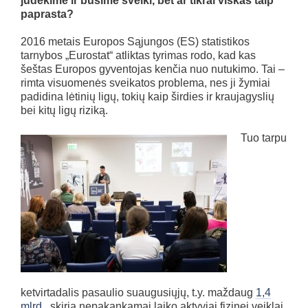
judėkime ir būsime sveiki, bet ar tikrai viskas taip
paprasta?
2016 metais Europos Sąjungos (ES) statistikos
tarnybos „Eurostat“ atliktas tyrimas rodo, kad kas
šeštas Europos gyventojas kenčia nuo nutukimo. Tai –
rimta visuomenės sveikatos problema, nes ji žymiai
padidina lėtinių ligų, tokių kaip širdies ir kraujagyslių
bei kitų ligų riziką.
Tuo tarpu
ketvirtadalis pasaulio suaugusiųjų, t.y. maždaug
1,4
mlrd
., skiria nepakankamai laiko aktyviai fizinei veiklai.