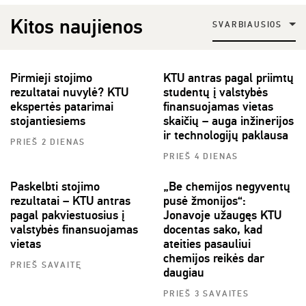
Kitos naujienos
SVARBIAUSIOS
Pirmieji stojimo
KTU antras pagal priimtų
rezultatai nuvylė? KTU
studentų į valstybės
ekspertės patarimai
finansuojamas vietas
stojantiesiems
skaičių – auga inžinerijos
ir technologijų paklausa
PRIEŠ 2 DIENAS
PRIEŠ 4 DIENAS
Paskelbti stojimo
„Be chemijos negyventų
rezultatai – KTU antras
pusė žmonijos“:
pagal pakviestuosius į
Jonavoje užaugęs KTU
valstybės finansuojamas
docentas sako, kad
vietas
ateities pasauliui
chemijos reikės dar
PRIEŠ SAVAITĘ
daugiau
PRIEŠ 3 SAVAITES