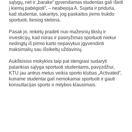
sąlygų, net ir „barake“ gyvendamas studentas gali išeiti
į kiemą pabėgioti“, – neabejoja A. Sujeta ir priduria,
kad studentai, sakantys, jog paskaitos jiems trukdo
sportuoti, tiesiog stebina.
Pasak jo, reikėtų pradėti nuo mažesnių tikslų ir
investicijų, kad noras ir pasiryžimas sportuoti niekur
nedingtų iš pirmo karto nepavykus įgyvendinti
maksimalių sau išsikeltų uždavinių.
Aukštosios mokyklos taip pat stengiasi sudaryti
palankias sąlyga sportuoti studentams, pavyzdžiui,
KTU jau antrus metus veikia sporto klubas „Activated“,
kuriame studentai gali nemokamai sportuoti ir gauti
konsultacijas sporto ir mitybos klausimais.