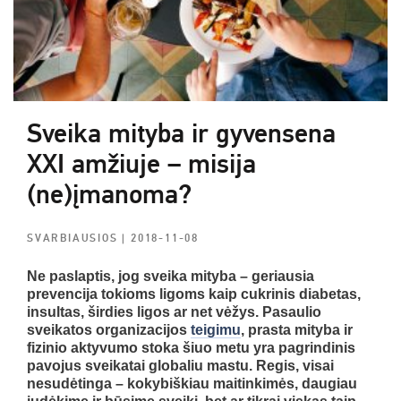
Sveika mityba ir gyvensena
XXI amžiuje – misija
(ne)įmanoma?
SVARBIAUSIOS
| 2018-11-08
Ne paslaptis, jog sveika mityba – geriausia
prevencija tokioms ligoms kaip cukrinis diabetas,
insultas, širdies ligos ar net vėžys. Pasaulio
sveikatos organizacijos
teigimu
, prasta mityba ir
fizinio aktyvumo stoka šiuo metu yra pagrindinis
pavojus sveikatai globaliu mastu. Regis, visai
nesudėtinga – kokybiškiau maitinkimės, daugiau