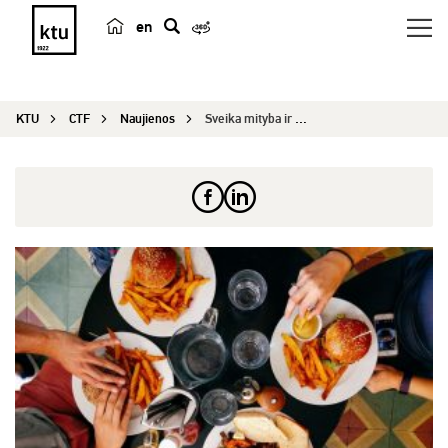
en
p
a
i
KTU
CTF
Naujienos
Sveika mityba ir gyvensena XXI amžiuje – misija ...
e
š
k
a