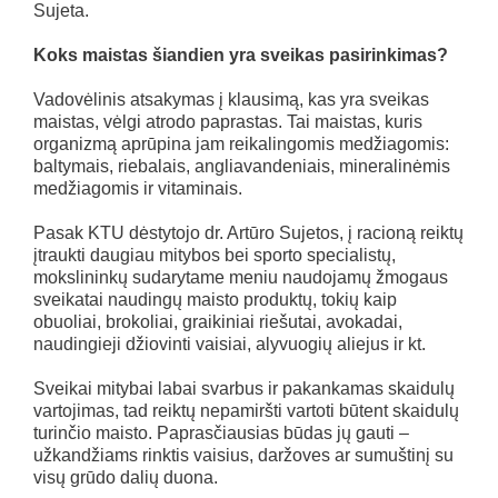
Sujeta.
Koks maistas šiandien
yra sveikas pasirinkimas
?
Vadovėlinis atsakymas į klausimą, kas yra sveikas
maistas, vėlgi atrodo paprastas. Tai maistas, kuris
organizmą aprūpina jam reikalingomis medžiagomis:
baltymais, riebalais, angliavandeniais, mineralinėmis
medžiagomis ir vitaminais.
Pasak KTU dėstytojo dr. Artūro Sujetos, į racioną reiktų
įtraukti daugiau mitybos bei sporto specialistų,
mokslininkų sudarytame meniu naudojamų žmogaus
sveikatai naudingų maisto produktų, tokių kaip
obuoliai, brokoliai, graikiniai riešutai, avokadai,
naudingieji džiovinti vaisiai, alyvuogių aliejus ir kt.
Sveikai mitybai labai svarbus ir pakankamas skaidulų
vartojimas, tad reiktų nepamiršti vartoti būtent skaidulų
turinčio maisto. Paprasčiausias būdas jų gauti –
užkandžiams rinktis vaisius, daržoves ar sumuštinį su
visų grūdo dalių duona.