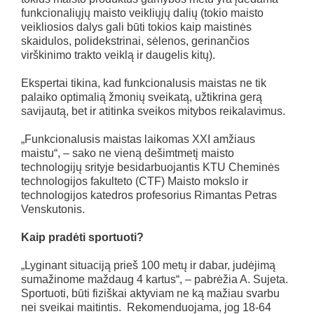
funkcionaliųjų maisto veikliųjų dalių (tokio maisto
veikliosios dalys gali būti tokios kaip maistinės
skaidulos, polidekstrinai, sėlenos, gerinančios
virškinimo trakto veiklą ir daugelis kitų).
Ekspertai tikina, kad funkcionalusis maistas ne tik
palaiko optimalią žmonių sveikatą, užtikrina gerą
savijautą, bet ir atitinka sveikos mitybos reikalavimus.
„Funkcionalusis maistas laikomas XXI amžiaus
maistu“, – sako ne vieną dešimtmetį maisto
technologijų srityje besidarbuojantis KTU Cheminės
technologijos fakulteto (CTF) Maisto mokslo ir
technologijos katedros profesorius Rimantas Petras
Venskutonis.
Kaip pradėti sportuoti?
„Lyginant situaciją prieš 100 metų ir dabar, judėjimą
sumažinome maždaug 4 kartus“, – pabrėžia A. Sujeta.
Sportuoti, būti fiziškai aktyviam ne ką mažiau svarbu
nei sveikai maitintis. Rekomenduojama, jog 18-64