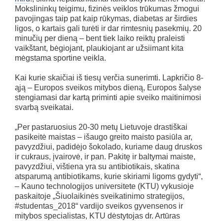
Mokslininkų teigimu, fizinės veiklos trūkumas žmogui
pavojingas taip pat kaip rūkymas, diabetas ar širdies
ligos, o kartais gali turėti ir dar rimtesnių pasekmių. 20
minučių per dieną – bent tiek laiko reiktų praleisti
vaikštant, bėgiojant, plaukiojant ar užsiimant kita
mėgstama sportine veikla.
Kai kurie skaičiai iš tiesų verčia sunerimti. Lapkričio 8-
ąją – Europos sveikos mitybos dieną, Europos šalyse
stengiamasi dar kartą priminti apie sveiko maitinimosi
svarbą sveikatai.
„Per pastaruosius 20-30 metų Lietuvoje drastiškai
pasikeitė maistas – išaugo greito maisto pasiūla ar,
pavyzdžiui, padidėjo šokolado, kuriame daug druskos
ir cukraus, įvairovė, ir pan. Pakitę ir baltymai maiste,
pavyzdžiui, vištiena yra su antibiotikais, skatina
atsparumą antibiotikams, kurie skiriami ligoms gydyti“,
– Kauno technologijos universitete (KTU) vykusioje
paskaitoje „Šiuolaikinės sveikatinimo strategijos,
#studentas_2018“ vardijo sveikos gyvensenos ir
mitybos specialistas, KTU dėstytojas dr. Artūras