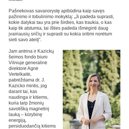
Pašnekovas savanorystę apibūdina kaip savęs
pažinimo ir tobulinimo mokyklą: „Ji padeda suprasti,
kokie dalykai tau yra prie širdies, kas traukia, o kas
kaip tik atstumia, tai išties padeda išmėginti daug
įvairiausių sričių ir suprasti su kokia sritimi norėtum
sieti savo ateitį“.
Jam antrina ir Kazickų
šeimos fondo biuro
Vilniuje generalinė
direktorė Agnė
Vertelkaitė,
pabrėždama dr. J.
Kazicko mintis, jog
darant tai, kas
naudinga ir kitiems,
kuria tarp žmonių
savotišką magnetinį
lauką – kūrybinę
energiją,
persiduodančią kitiems