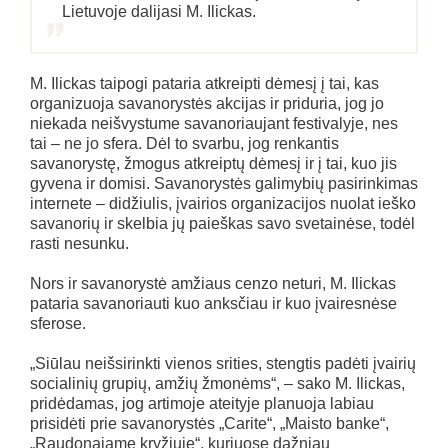
Lietuvoje dalijasi M. Ilickas.
M. Ilickas taipogi pataria atkreipti dėmesį į tai, kas
organizuoja savanorystės akcijas ir priduria, jog jo
niekada neišvystume savanoriaujant festivalyje, nes
tai – ne jo sfera. Dėl to svarbu, jog renkantis
savanorystę, žmogus atkreiptų dėmesį ir į tai, kuo jis
gyvena ir domisi. Savanorystės galimybių pasirinkimas
internete – didžiulis, įvairios organizacijos nuolat ieško
savanorių ir skelbia jų paieškas savo svetainėse, todėl
rasti nesunku.
Nors ir savanorystė amžiaus cenzo neturi, M. Ilickas
pataria savanoriauti kuo anksčiau ir kuo įvairesnėse
sferose.
„Siūlau neišsirinkti vienos srities, stengtis padėti įvairių
socialinių grupių, amžių žmonėms“, – sako M. Ilickas,
pridėdamas, jog artimoje ateityje planuoja labiau
prisidėti prie savanorystės „Carite“, „Maisto banke“,
„Raudonajame kryžiuje“, kuriuose dažniau