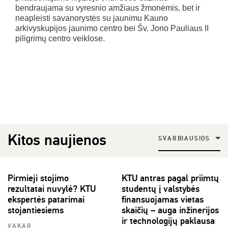
bendraujama su vyresnio amžiaus žmonėmis, bet ir
neapleisti savanorystės su jaunimu Kauno
arkivyskupijos jaunimo centro bei Šv. Jono Pauliaus II
piligrimų centro veiklose.
Kitos naujienos
SVARBIAUSIOS
Pirmieji stojimo
KTU antras pagal priimtų
rezultatai nuvylė? KTU
studentų į valstybės
ekspertės patarimai
finansuojamas vietas
stojantiesiems
skaičių – auga inžinerijos
ir technologijų paklausa
VAKAR