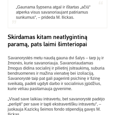
„Gaunama šypsena atgal ir ištartas „ačiū“
atperka visus savanoriaujant patiriamus
sunkumus“, – prideda M. Ilickas.
Skirdamas kitam neatlygintiną
paramą, pats laimi šimteriopai
Savanorystės metu naudą gauna dvi šalys – tarp jų ir
žmonės, kurie savanoriauja. Savanoriaudamas
žmogus didina socialinį ir pilietinį įsitraukimą, suburia
bendruomenes ir mažina vienatvę bei izoliaciją.
Savanorystė taip pat gali pagerinti psichinę ir fizinę
sveikatą, padėti ugdyti darbo ir socialinius įgūdžius,
kurie vėliau pasitarnauja gyvenime.
„Visad save laikiau intravertu, bet savanorystė padėjo
„perlipti“ per save ir tapti ekstravertišku intravertu“, –
juokauja Kazickų šeimos fondo stipendiją gavęs M.
Ilickas.