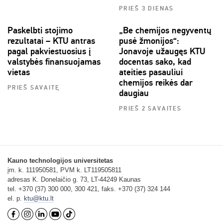
PRIEŠ 3 DIENAS
Paskelbti stojimo
„Be chemijos negyventų
rezultatai – KTU antras
pusė žmonijos“:
pagal pakviestuosius į
Jonavoje užaugęs KTU
valstybės finansuojamas
docentas sako, kad
vietas
ateities pasauliui
chemijos reikės dar
PRIEŠ SAVAITĘ
daugiau
PRIEŠ 2 SAVAITES
Kauno technologijos universitetas
įm. k. 111950581, PVM k. LT119505811
adresas K. Donelaičio g. 73, LT-44249 Kaunas
tel. +370 (37) 300 000, 300 421, faks. +370 (37) 324 144
el. p.
ktu@ktu.lt