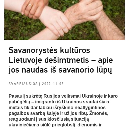
Savanorystės kultūros
Lietuvoje dešimtmetis – apie
jos naudas iš savanorio lūpų
SVARBIAUSIOS
| 2022-11-08
Pasaulį sukrėtę Rusijos veiksmai Ukrainoje ir karo
pabėgėlių – imigrantų iš Ukrainos srautai šiais
metais tik dar labiau išryškino neatlygintinos
pagalbos svarbą šalyje ir už jos ribų. Žmonės,
reaguodami į susiklosčiusią situaciją
ukrainiečiams siūlė prieglobstį, dienomis ir