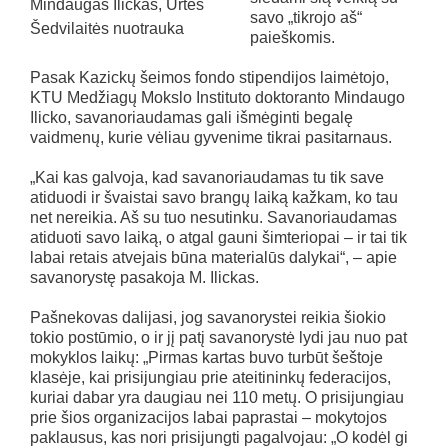
Mindaugas Ilickas, Urtės
savo „tikrojo aš“
Šedvilaitės nuotrauka
paieškomis.
Pasak Kazickų šeimos fondo stipendijos laimėtojo,
KTU Medžiagų Mokslo Instituto doktoranto Mindaugo
Ilicko, savanoriaudamas gali išmėginti begalę
vaidmenų, kurie vėliau gyvenime tikrai pasitarnaus.
„Kai kas galvoja, kad savanoriaudamas tu tik save
atiduodi ir švaistai savo brangų laiką kažkam, ko tau
net nereikia. Aš su tuo nesutinku. Savanoriaudamas
atiduoti savo laiką, o atgal gauni šimteriopai – ir tai tik
labai retais atvejais būna materialūs dalykai“, – apie
savanorystę pasakoja M. Ilickas.
Pašnekovas dalijasi, jog savanorystei reikia šiokio
tokio postūmio, o ir jį patį savanorystė lydi jau nuo pat
mokyklos laikų: „Pirmas kartas buvo turbūt šeštoje
klasėje, kai prisijungiau prie ateitininkų federacijos,
kuriai dabar yra daugiau nei 110 metų. O prisijungiau
prie šios organizacijos labai paprastai – mokytojos
paklausus, kas nori prisijungti pagalvojau: „O kodėl gi