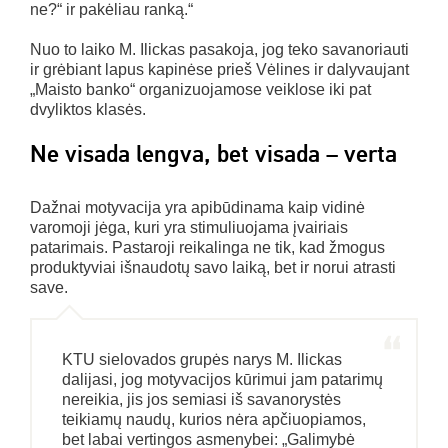
ne?“ ir pakėliau ranką.“
Nuo to laiko M. Ilickas pasakoja, jog teko savanoriauti
ir grėbiant lapus kapinėse prieš Vėlines ir dalyvaujant
„Maisto banko“ organizuojamose veiklose iki pat
dvyliktos klasės.
Ne visada lengva, bet visada – verta
Dažnai motyvacija yra apibūdinama kaip vidinė
varomoji jėga, kuri yra stimuliuojama įvairiais
patarimais. Pastaroji reikalinga ne tik, kad žmogus
produktyviai išnaudotų savo laiką, bet ir norui atrasti
save.
KTU sielovados grupės narys M. Ilickas
dalijasi, jog motyvacijos kūrimui jam patarimų
nereikia, jis jos semiasi iš savanorystės
teikiamų naudų, kurios nėra apčiuopiamos,
bet labai vertingos asmenybei: „Galimybė