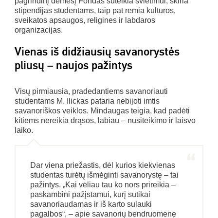
pagrindinį dėmesį Fondas sutelkia švietimui, skiria
stipendijas studentams, taip pat remia kultūros,
sveikatos apsaugos, religines ir labdaros
organizacijas.
Vienas iš didžiausių savanorystės
pliusų – naujos pažintys
Visų pirmiausia, pradedantiems savanoriauti
studentams M. Ilickas pataria nebijoti imtis
savanoriškos veiklos. Mindaugas teigia, kad padėti
kitiems nereikia drąsos, labiau – nusiteikimo ir laisvo
laiko.
Dar viena priežastis, dėl kurios kiekvienas
studentas turėtų išmėginti savanorystę – tai
pažintys. „Kai vėliau tau ko nors prireikia –
paskambini pažįstamui, kurį sutikai
savanoriaudamas ir iš karto sulauki
pagalbos“, – apie savanorių bendruomenę