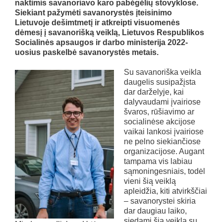
naktimis savanoriavo karo pabėgėlių stovyklose.
Siekiant pažymėti savanorystės įteisinimo
Lietuvoje dešimtmetį ir atkreipti visuomenės
dėmesį į savanorišką veiklą, Lietuvos Respublikos
Socialinės apsaugos ir darbo ministerija 2022-
uosius paskelbė savanorystės metais.
Su savanoriška veikla
daugelis susipažįsta
dar darželyje, kai
dalyvaudami įvairiose
švaros, rūšiavimo ar
socialinėse akcijose
vaikai lankosi įvairiose
ne pelno siekiančiose
organizacijose. Augant
tampama vis labiau
sąmoningesniais, todėl
vieni šią veiklą
apleidžia, kiti atvirkščiai
– savanorystei skiria
dar daugiau laiko,
siedami šią veiklą su