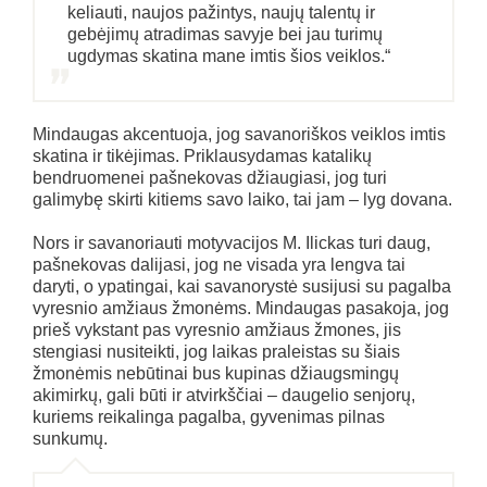
keliauti, naujos pažintys, naujų talentų ir
gebėjimų atradimas savyje bei jau turimų
ugdymas skatina mane imtis šios veiklos.“
Mindaugas akcentuoja, jog savanoriškos veiklos imtis
skatina ir tikėjimas. Priklausydamas katalikų
bendruomenei pašnekovas džiaugiasi, jog turi
galimybę skirti kitiems savo laiko, tai jam – lyg dovana.
Nors ir savanoriauti motyvacijos M. Ilickas turi daug,
pašnekovas dalijasi, jog ne visada yra lengva tai
daryti, o ypatingai, kai savanorystė susijusi su pagalba
vyresnio amžiaus žmonėms. Mindaugas pasakoja, jog
prieš vykstant pas vyresnio amžiaus žmones, jis
stengiasi nusiteikti, jog laikas praleistas su šiais
žmonėmis nebūtinai bus kupinas džiaugsmingų
akimirkų, gali būti ir atvirkščiai – daugelio senjorų,
kuriems reikalinga pagalba, gyvenimas pilnas
sunkumų.