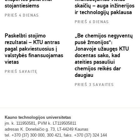
stojantiesiems
skaičių – auga inžinerijos
ir technologijų paklausa
PRIEŠ 4 DIENAS
PRIEŠ 6 DIENAS
Paskelbti stojimo
„Be chemijos negyventų
rezultatai – KTU antras
pusė žmonijos“:
pagal pakviestuosius į
Jonavoje užaugęs KTU
valstybės finansuojamas
docentas sako, kad
vietas
ateities pasauliui
chemijos reikės dar
PRIEŠ SAVAITĘ
daugiau
PRIEŠ 3 SAVAITES
Kauno technologijos universitetas
įm. k. 111950581, PVM k. LT119505811
adresas K. Donelaičio g. 73, LT-44249 Kaunas
tel. +370 (37) 300 000, 300 421, faks. +370 (37) 324 144