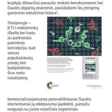
kryptyje dirbančiai pasaulio mokslo bendruomenei bei
Saulės jėgainių pramonei, pasiūlydami šių įrengimų
gaminimo tobulinimo būdus“.
Straipsnyje –
KTU mokslininkų
iškelta bei kartu
su partneriais
patvirtinta
koncepcija, kad
vienas
populiariausių
priedų
tret
-
butilpiridinas,
šiuo metu
naudojamų
komercializuojamuose perovskitiniuose Saulės
elementuose jų efektyvumui padidinti, pamažu
reaguoja su juose esančiais organiniais