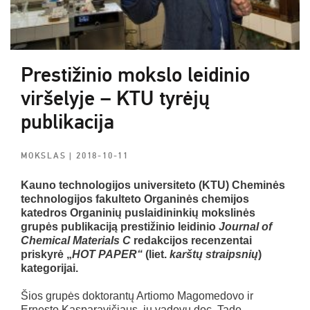
Prestižinio mokslo leidinio
viršelyje – KTU tyrėjų
publikacija
MOKSLAS
| 2018-10-11
Kauno technologijos universiteto (KTU) Cheminės
technologijos fakulteto Organinės chemijos
katedros Organinių puslaidininkių mokslinės
grupės publikaciją prestižinio leidinio
Journal of
Chemical Materials C
redakcijos recenzentai
priskyrė „
HOT PAPER“
(liet.
karštų straipsnių
)
kategorijai.
Šios grupės doktorantų Artiomo Magomedovo ir
Ernesto Kasparavičiaus, jų vadovų doc. Tado