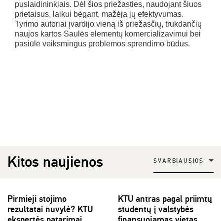
puslaidininkiais. Dėl šios priežasties, naudojant šiuos
prietaisus, laikui bėgant, mažėja jų efektyvumas.
Tyrimo autoriai įvardijo vieną iš priežasčių, trukdančių
naujos kartos Saulės elementų komercializavimui bei
pasiūlė veiksmingus problemos sprendimo būdus.
Kitos naujienos
SVARBIAUSIOS
Pirmieji stojimo
KTU antras pagal priimtų
rezultatai nuvylė? KTU
studentų į valstybės
ekspertės patarimai
finansuojamas vietas