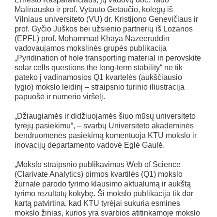
Malinausko ir prof. Vytauto Getaučio, kolegų iš
Vilniaus universiteto (VU) dr. Kristijono Genevičiaus ir
prof. Gyčio Juškos bei užsienio partnerių iš Lozanos
(EPFL) prof. Mohammad Khaya Nazeeruddin
vadovaujamos mokslinės grupės publikacija
„Pyridination of hole transporting material in perovskite
solar cells questions the long-term stability“ ne tik
pateko į vadinamosios Q1 kvartelės (aukščiausio
lygio) mokslo leidinį – straipsnio turinio iliustracija
papuošė ir numerio viršelį.
„Džiaugiamės ir didžiuojamės šiuo mūsų universiteto
tyrėjų pasiekimu“, – svarbų Universiteto akademinės
bendruomenės pasiekimą komentuoja KTU mokslo ir
inovacijų departamento vadovė Eglė Gaulė.
„Mokslo straipsnio publikavimas Web of Science
(Clarivate Analytics) pirmos kvartilės (Q1) mokslo
žurnale parodo tyrimo klausimo aktualumą ir aukštą
tyrimo rezultatų kokybę. Ši mokslo publikacija tik dar
kartą patvirtina, kad KTU tyrėjai sukuria esmines
mokslo žinias, kurios yra svarbios atitinkamoje mokslo