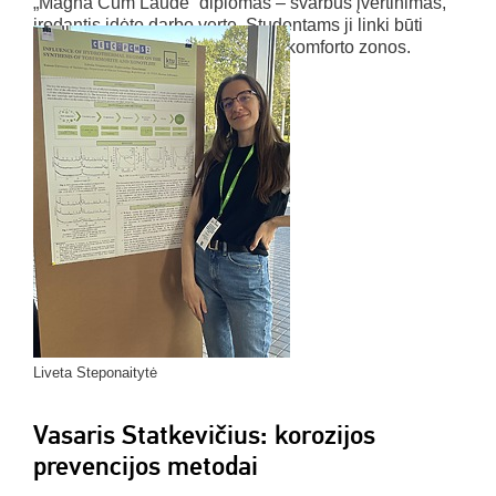
„Magna Cum Laude“ diplomas – svarbus įvertinimas,
įrodantis įdėto darbo vertę. Studentams ji linki būti
drąsiems ir nebijoti išeiti iš savo komforto zonos.
Ateityje planuoja tęsti studijas.
Liveta Steponaitytė
Vasaris Statkevičius: korozijos
prevencijos metodai