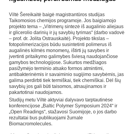
Viltė Šereikaitė baigė magistrantūros studijas
Taikomosios chemijos programoje. Jos baigiamojo
projekto tema – „Vitrimerų sintezė iš augalinio aliejaus
ir glicerolio darinių ir jų savybių tyrimas“ (darbo vadovė
– prof. dr. Jolita Ostrauskaitė). Projekto tikslas –
fotopolimerizacijos būdu susintetinti polimerus iš
augalinės kilmės monomerų, ištirti jų savybes ir
įvertinti pritaikymo galimybes šviesą naudojančiose
gamybos technologijose. Sukurtos medžiagos
pasižymėjo terminio atsako formos atmintimi,
antibakterinėmis ir savaiminio sugijimo savybėmis, jas
galima perdirbti tiek termiškai, tiek chemiškai. Dėl šių
savybių jos gali būti taisomos, atnaujinamos ir
pakartotinai naudojamos.
Studijų metu Viltė aktyviai dalyvavo tarptautinėse
konferencijose „Baltic Polymer Symposium 2024“ ir
„Open Readings“, stažavosi Suomijoje, o jos darbo
rezultatai bus publikuojami žurnale
Biomacromolecules.