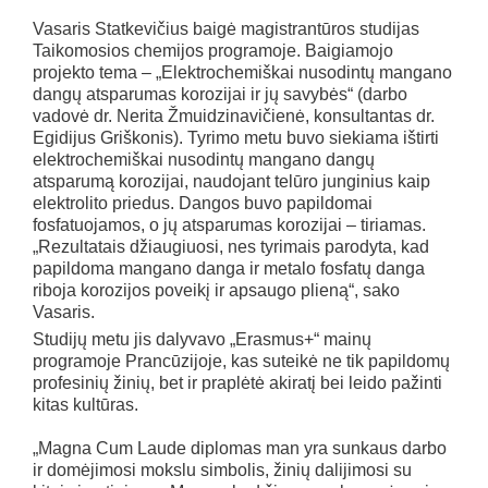
Vasaris Statkevičius baigė magistrantūros studijas
Taikomosios chemijos programoje. Baigiamojo
projekto tema – „Elektrochemiškai nusodintų mangano
dangų atsparumas korozijai ir jų savybės“ (darbo
vadovė dr. Nerita Žmuidzinavičienė, konsultantas dr.
Egidijus Griškonis). Tyrimo metu buvo siekiama ištirti
elektrochemiškai nusodintų mangano dangų
atsparumą korozijai, naudojant telūro junginius kaip
elektrolito priedus. Dangos buvo papildomai
fosfatuojamos, o jų atsparumas korozijai – tiriamas.
„Rezultatais džiaugiuosi, nes tyrimais parodyta, kad
papildoma mangano danga ir metalo fosfatų danga
riboja korozijos poveikį ir apsaugo plieną“, sako
Vasaris.
Studijų metu jis dalyvavo „Erasmus+“ mainų
programoje Prancūzijoje, kas suteikė ne tik papildomų
profesinių žinių, bet ir praplėtė akiratį bei leido pažinti
kitas kultūras.
„Magna Cum Laude diplomas man yra sunkaus darbo
ir domėjimosi mokslu simbolis, žinių dalijimosi su