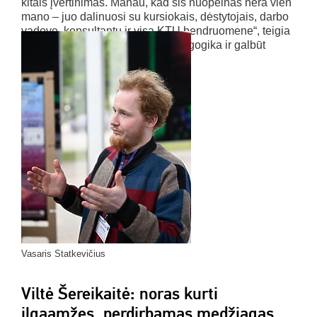
kitais įvertinimas. Manau, kad šis nuopelnas nėra vien
mano – juo dalinuosi su kursiokais, dėstytojais, darbo
vadove, konsultantu ir visa KTU bendruomene“, teigia
Vasaris. Ateities planuose – pedagogika ir galbūt
doktorantūros studijos.
Vasaris Statkevičius
Viltė Šereikaitė: noras kurti
ilgaamžes, perdirbamas medžiagas