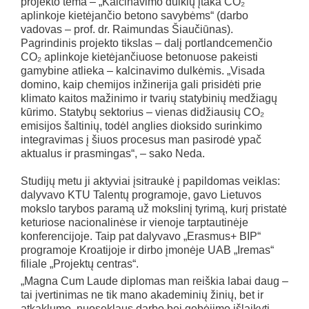
projekto tema – „Kalcinavimo dulkių įtaka CO₂
aplinkoje kietėjančio betono savybėms“ (darbo
vadovas – prof. dr. Raimundas Šiaučiūnas).
Pagrindinis projekto tikslas – dalį portlandcemenčio
CO₂ aplinkoje kietėjančiuose betonuose pakeisti
gamybine atlieka – kalcinavimo dulkėmis. „Visada
domino, kaip chemijos inžinerija gali prisidėti prie
klimato kaitos mažinimo ir tvarių statybinių medžiagų
kūrimo. Statybų sektorius – vienas didžiausių CO₂
emisijos šaltinių, todėl anglies dioksido surinkimo
integravimas į šiuos procesus man pasirodė ypač
aktualus ir prasmingas“, – sako Neda.
Studijų metu ji aktyviai įsitraukė į papildomas veiklas:
dalyvavo KTU Talentų programoje, gavo Lietuvos
mokslo tarybos paramą už mokslinį tyrimą, kurį pristatė
keturiose nacionalinėse ir vienoje tarptautinėje
konferencijoje. Taip pat dalyvavo „Erasmus+ BIP“
programoje Kroatijoje ir dirbo įmonėje UAB „Iremas“
filiale „Projektų centras“.
„Magna Cum Laude diplomas man reiškia labai daug –
tai įvertinimas ne tik mano akademinių žinių, bet ir
atkaklumo, nuoseklaus darbo bei gebėjimo išlaikyti