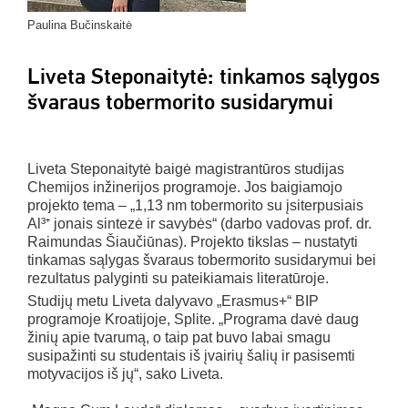
Paulina Bučinskaitė
Liveta Steponaitytė: tinkamos sąlygos
švaraus tobermorito susidarymui
Liveta Steponaitytė baigė magistrantūros studijas
Chemijos inžinerijos programoje. Jos baigiamojo
projekto tema – „1,13 nm tobermorito su įsiterpusiais
Al³⁺ jonais sintezė ir savybės“ (darbo vadovas prof. dr.
Raimundas Šiaučiūnas). Projekto tikslas – nustatyti
tinkamas sąlygas švaraus tobermorito susidarymui bei
rezultatus palyginti su pateikiamais literatūroje.
Studijų metu Liveta dalyvavo „Erasmus+“ BIP
programoje Kroatijoje, Splite. „Programa davė daug
žinių apie tvarumą, o taip pat buvo labai smagu
susipažinti su studentais iš įvairių šalių ir pasisemti
motyvacijos iš jų“, sako Liveta.