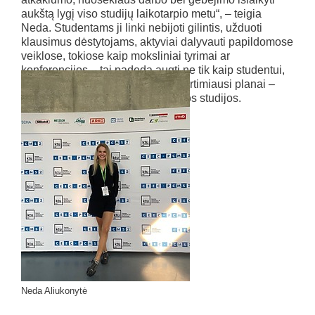
aukštą lygį viso studijų laikotarpio metu“, – teigia
Neda. Studentams ji linki nebijoti gilintis, užduoti
klausimus dėstytojams, aktyviai dalyvauti papildomose
veiklose, tokiose kaip moksliniai tyrimai ar
konferencijos – tai padeda augti ne tik kaip studentui,
bet ir kaip būsimam specialistui. Artimiausi planai –
praktika pramonėje ir doktorantūros studijos.
Neda Aliukonytė