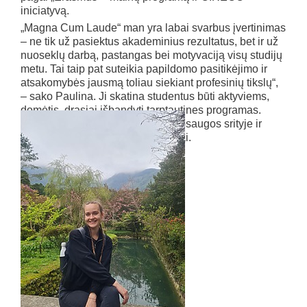
iniciatyvą.
„Magna Cum Laude“ man yra labai svarbus įvertinimas
– ne tik už pasiektus akademinius rezultatus, bet ir už
nuoseklų darbą, pastangas bei motyvaciją visų studijų
metu. Tai taip pat suteikia papildomo pasitikėjimo ir
atsakomybės jausmą toliau siekiant profesinių tikslų“,
– sako Paulina. Ji skatina studentus būti aktyviems,
domėtis, drąsiai išbandyti tarptautines programas.
Artimiausi planai – darbas aplinkosaugos srityje ir
galimi doktorantūros studijų siekiai.