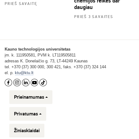
chemijos reikės dar
PRIEŠ SAVAITĘ
daugiau
PRIEŠ 3 SAVAITES
Kauno technologijos universitetas
įm. k. 111950581, PVM k. LT119505811
adresas K. Donelaičio g. 73, LT-44249 Kaunas
tel. +370 (37) 300 000, 300 421, faks. +370 (37) 324 144
el. p.
ktu@ktu.lt
Prieinamumas
Privatumas
Žiniasklaidai