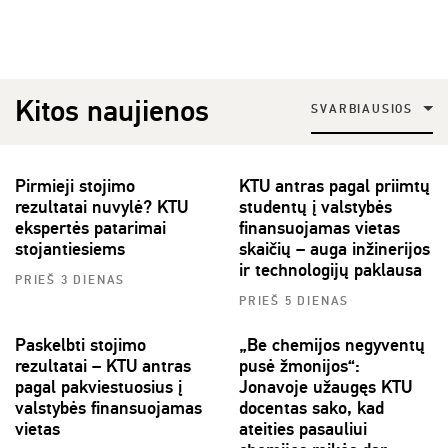
Kitos naujienos
SVARBIAUSIOS
Pirmieji stojimo
KTU antras pagal priimtų
rezultatai nuvylė? KTU
studentų į valstybės
ekspertės patarimai
finansuojamas vietas
stojantiesiems
skaičių – auga inžinerijos
ir technologijų paklausa
PRIEŠ 3 DIENAS
PRIEŠ 5 DIENAS
Paskelbti stojimo
„Be chemijos negyventų
rezultatai – KTU antras
pusė žmonijos“:
pagal pakviestuosius į
Jonavoje užaugęs KTU
valstybės finansuojamas
docentas sako, kad
vietas
ateities pasauliui