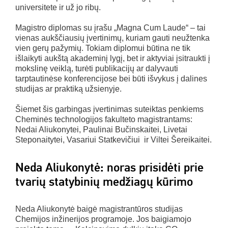
universitete ir už jo ribų.
Magistro diplomas su įrašu „Magna Cum Laude“ – tai
vienas aukščiausių įvertinimų, kuriam gauti neužtenka
vien gerų pažymių. Tokiam diplomui būtina ne tik
išlaikyti aukštą akademinį lygį, bet ir aktyviai įsitraukti į
mokslinę veiklą, turėti publikacijų ar dalyvauti
tarptautinėse konferencijose bei būti išvykus į dalines
studijas ar praktiką užsienyje.
Šiemet šis garbingas įvertinimas suteiktas penkiems
Cheminės technologijos fakulteto magistrantams:
Nedai Aliukonytei, Paulinai Bučinskaitei, Livetai
Steponaitytei, Vasariui Statkevičiui ir Viltei Šereikaitei.
Neda Aliukonytė: noras prisidėti prie
tvarių statybinių medžiagų kūrimo
Neda Aliukonytė baigė magistrantūros studijas
Chemijos inžinerijos programoje. Jos baigiamojo