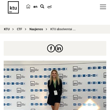
en
p
a
i
KTU
CTF
Naujienos
KTU absolventai su „Magna Cum Laude“ diplomu: iš...
e
š
k
a