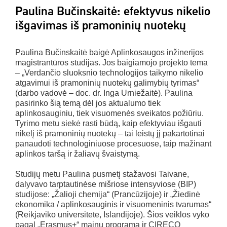
Paulina Bučinskaitė: efektyvus nikelio
išgavimas iš pramoninių nuotekų
Paulina Bučinskaitė baigė Aplinkosaugos inžinerijos
magistrantūros studijas. Jos baigiamojo projekto tema
– „Verdančio sluoksnio technologijos taikymo nikelio
atgavimui iš pramoninių nuotekų galimybių tyrimas“
(darbo vadovė – doc. dr. Inga Urniežaitė). Paulina
pasirinko šią temą dėl jos aktualumo tiek
aplinkosauginiu, tiek visuomenės sveikatos požiūriu.
Tyrimo metu siekė rasti būdą, kaip efektyviau išgauti
nikelį iš pramoninių nuotekų – tai leistų jį pakartotinai
panaudoti technologiniuose procesuose, taip mažinant
aplinkos taršą ir žaliavų švaistymą.
Studijų metu Paulina pusmetį stažavosi Taivane,
dalyvavo tarptautinėse mišriose intensyviose (BIP)
studijose: „Žalioji chemija“ (Prancūzijoje) ir „Žiedinė
ekonomika / aplinkosauginis ir visuomeninis tvarumas“
(Reikjaviko universitete, Islandijoje). Šios veiklos vyko
pagal „Erasmus+“ mainų programą ir CIRECO