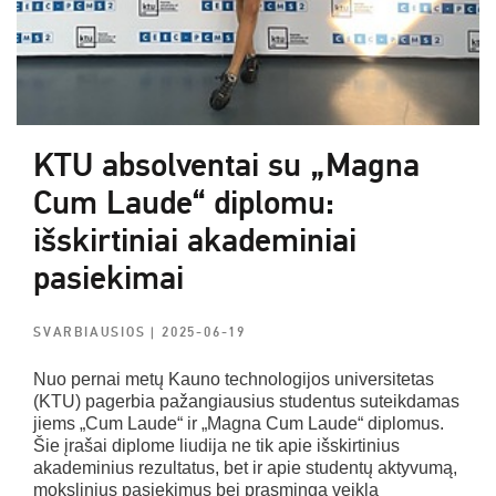
KTU absolventai su „Magna
Cum Laude“ diplomu:
išskirtiniai akademiniai
pasiekimai
SVARBIAUSIOS
| 2025-06-19
Nuo pernai metų Kauno technologijos universitetas
(KTU) pagerbia pažangiausius studentus suteikdamas
jiems „Cum Laude“ ir „Magna Cum Laude“ diplomus.
Šie įrašai diplome liudija ne tik apie išskirtinius
akademinius rezultatus, bet ir apie studentų aktyvumą,
mokslinius pasiekimus bei prasmingą veiklą