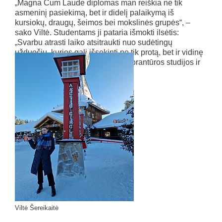
„Magna Cum Laude diplomas man reiškia ne tik
asmeninį pasiekimą, bet ir didelį palaikymą iš
kursiokų, draugų, šeimos bei mokslinės grupės“, –
sako Viltė. Studentams ji pataria išmokti ilsėtis:
„Svarbu atrasti laiko atsitraukti nuo sudėtingų
užduočių, kurios gali išsekinti ne tik protą, bet ir vidinę
ramybę.“ Ateities planuose – doktorantūros studijos ir
darbas mokslo srityje.
Viltė Šereikaitė