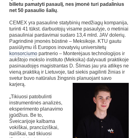
bilietu pamatyti pasaulį, nes įmonė turi padalinius
net 50 pasaulio šalių
.
CEMEX yra pasaulinė statybinių medžiagų kompanija,
turinti 41 tūkst. darbuotojų visame pasaulyje, o metiniai
pasauliniai pardavimai sudaro 13,4 mlrd. JAV dolerių.
Pagrindinė įmonės būstinė – Meksikoje. KTU gautu
pasiūlymu iš Europos inovatyvių universitetų
konsorciumo
partnerio – Monterėjaus technologijos ir
aukštojo mokslo instituto (Meksika) dalyvauti praktikoje
pasinaudojęs magistrantas D. Šlimas jau yra atlikęs ne
vieną praktiką ir Lietuvoje, tad siekis pagilinti žinias ir
svetur buvo natūralus žingsnis planuojant savo
karjerą.
„Tikiuosi patobulinti
instrumentinės analizės,
eksperimento planavimo
įgūdžius. Be to,
Šveicarijoje kalbama
vokiškai, prancūziškai,
itališkai, tad tikiuosi