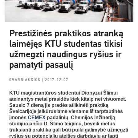
Prestižinės praktikos atranką
laimėjęs KTU studentas tikisi
užmegzti naudingus ryšius ir
pamatyti pasaulį
SVARBIAUSIOS
| 2017-12-07
KTU magistrantūros studentui Dionyzui Šlimui
ateinantys metai prasidės kiek kitaip nei visuomet.
Sausio 7 dieną jis pradės atlikinėti praktiką
Šveicarijoje įsikūrusiame viename iš tarptautinės
įmonės
CEMEX
padalinių. Chemijos inžineriją
studijuojančio D. Šlimo teigimu, beveik metus
truksianti praktika gali būti puiki galimybė užmegzti
ryšius su potencialiu ateities darbdaviu ar tapti