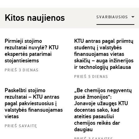
Kitos naujienos
SVARBIAUSIOS
Pirmieji stojimo
KTU antras pagal priimtų
rezultatai nuvylė? KTU
studentų į valstybės
ekspertės patarimai
finansuojamas vietas
stojantiesiems
skaičių – auga inžinerijos
ir technologijų paklausa
PRIEŠ 3 DIENAS
PRIEŠ 5 DIENAS
Paskelbti stojimo
„Be chemijos negyventų
rezultatai – KTU antras
pusė žmonijos“:
pagal pakviestuosius į
Jonavoje užaugęs KTU
valstybės finansuojamas
docentas sako, kad
vietas
ateities pasauliui
chemijos reikės dar
PRIEŠ SAVAITĘ
daugiau