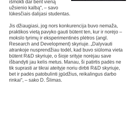
išmokti dar bent vieną
užsienio kalbą“, – savo
lūkesčiais dalijasi studentas.
Jis džiaugiasi, jog nors konkurencija buvo nemaža,
praktikos vietą pavyko gauti būtent ten, kur ir norėjo –
mokslo tyrimų ir eksperimentinės plėtros (angl.
Research and Development) skyriuje. „Dalyvauti
atrankoje nusprendžiau todėl, kad buvo siūloma vieta
būtent R&D skyriuje, o šioje srityje norėjau save
išbandyti jau kelis metus. Manau, ši patirtis padės ne
tik suprasti ar tikrai ateityje noriu dirbti R&D skyriuje,
bet ir padės patobulinti įgūdžius, reikalingus darbo
rinkai“, – sako D. Šlimas.