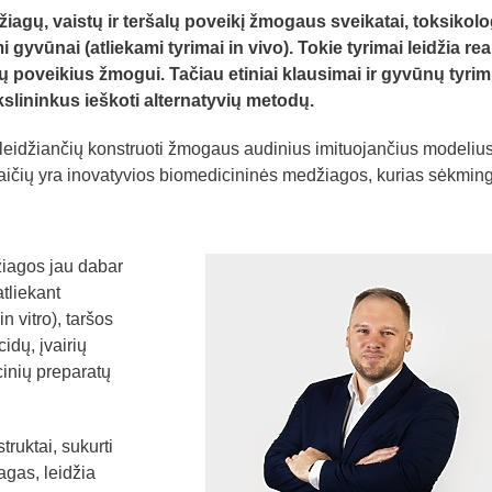
žiagų, vaistų ir teršalų poveikį žmogaus sveikatai, toksikolo
yvūnai (atliekami tyrimai in vivo). Tokie tyrimai leidžia rea
 poveikius žmogui. Tačiau etiniai klausimai ir gyvūnų tyri
slininkus ieškoti alternatyvių metodų.
 leidžiančių konstruoti žmogaus audinius imituojančius modelius
ičių yra inovatyvios biomedicininės medžiagos, kurias sėkming
iagos jau dabar
tliekant
 vitro), taršos
idų, įvairių
inių preparatų
ruktai, sukurti
gas, leidžia