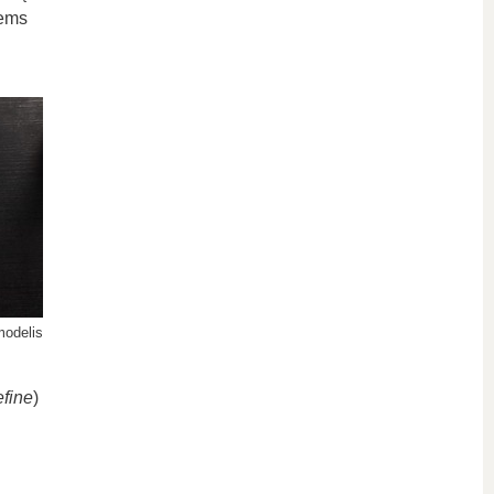
iems
odelis
efine
)