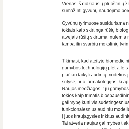
Vienas iš didžiausių pluoštinių 
sumažinti gyvūnų naudojimo pore
Gyvūnų tyrimuose susiduriama ne t
tokiais kaip skirtinga rūšių biolo
atvejais rūšių skirtumai nulemia 
tampa itin svarbiu mokslinių tyrim
Tikimasi, kad ateityje biomedici
gamybos technologijų plėtra leis d
plačiau taikyti audinių modelius į
srityse, nuo farmakologijos iki a
Naujos medžiagos ir jų gamybos 
tokios kaip trimatis biospausdini
galimybę kurti vis sudėtingesnius
funkcionalesnius audinių modeliu
į juos kraujagysles ir kitus audi
Tai atveria naujas galimybes tiek