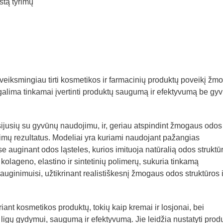
štą tyrimų
 veiksmingiau tirti kosmetikos ir farmacinių produktų poveikį žm
alima tinkamai įvertinti produktų saugumą ir efektyvumą be gy
sijusių su gyvūnų naudojimu, ir, geriau atspindint žmogaus odos
tyrimų rezultatus. Modeliai yra kuriami naudojant pažangias
 auginant odos ląsteles, kurios imituoja natūralią odos struktūr
 kolageno, elastino ir sintetinių polimerų, sukuria tinkamą
dauginimuisi, užtikrinant realistiškesnį žmogaus odos struktūros i
iant kosmetikos produktų, tokių kaip kremai ir losjonai, bei
 ligų gydymui, saugumą ir efektyvumą. Jie leidžia nustatyti prod