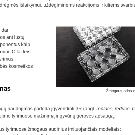
i, drėgmės išlaikymui, uždegiminėms reakcijoms ir kitiems svarb
i dar
os ant lustų
mponentus kaip
riai. O tai leis
tyrimus,
ybės kosmetikos
imas
Žmogaus odos m
agų naudojimas padeda įgyvendinti 3R (angl.
replace, reduce, r
dojimo tyrimuose mažinimą ir gyvūnų gerovės apsaugą:
s tyrimuose žmogaus audinius imituojančiais modeliais;