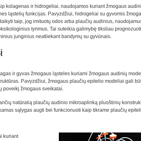
ip kolagenas ir hidrogeliai, naudojamos kuriant žmogaus audin
nes ląstelių funkcijas. Pavyzdžiui, hidrogeliai su gyvomis žmog
itaikyti taip, jog imituotų odos arba plaučių audinius, naudojamu
toksikologinius tyrimus. Tai suteikia galimybę tiksliau prognozuot
minius junginius neatliekant bandymų su gyvūnais.
į
gas ir gyvas žmogaus ląsteles kuriami žmogaus audinių model
truktūras. Pavyzdžiui, žmogaus plaučių epitelio modeliai gali būt
lų poveikį žmogaus sveikatai.
nčių natūralią plaučių audinio mikroaplinką pluoštinių konstruk
nkamas sąlygas augti bei funkcionuoti kaip tikrame plaučių epitel
i kuriant