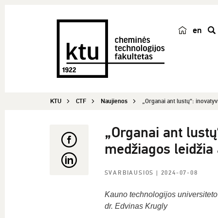
en
p
a
i
e
š
KTU
CTF
Naujienos
„Organai ant lustų“: inovatyv
k
a
„Organai ant lustų
medžiagos leidžia 
SVARBIAUSIOS
| 2024-07-08
Kauno technologijos universiteto
dr. Edvinas Krugly