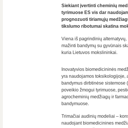
Siekiant įvertinti cheminių med
tyrimuose ES vis dar naudojami g
prognozuoti tiriamųjų medžiagų
tikslumo ribotumai skatina mok
Viena iš pagrindinių alternatyvų,
mažinti bandymų su gyvūnais ska
kuria Lietuvos mokslininkai.
Inovatyvios biomedicininės medž
yra naudojamos toksikologijoje, a
bandymus dirbtinėse sistemose (in
poveikio žmogui tyrimuose, pestic
agrocheminių medžiagų ir farmac
bandymuose.
Trimačiai audinių modeliai – konst
naudojant biomedicinines medžia