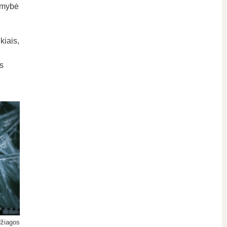
limybė
kiais,
s
džiagos