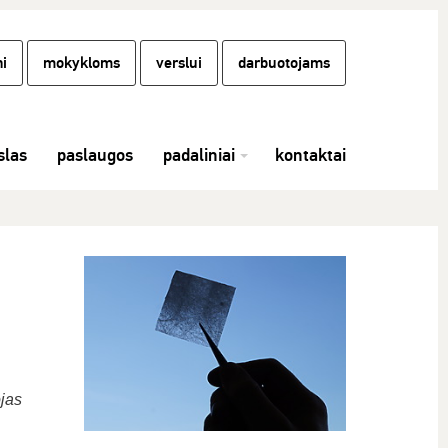
i
mokykloms
verslui
darbuotojams
las
paslaugos
padaliniai
kontaktai
jas