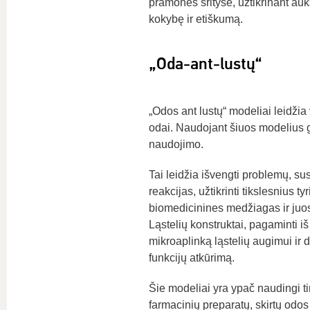
pramonės srityse, užtikrinant auk
kokybę ir etiškumą.
„Oda-ant-lustų“
„Odos ant lustų“ modeliai leidžia
odai. Naudojant šiuos modelius g
naudojimo.
Tai leidžia išvengti problemų, su
reakcijas, užtikrinti tikslesnius 
biomedicinines medžiagas ir juose
Ląstelių konstruktai, pagaminti iš
mikroaplinką ląstelių augimui ir 
funkcijų atkūrimą.
Šie modeliai yra ypač naudingi tir
farmacinių preparatų, skirtų odos