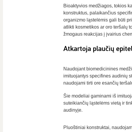
Bioaktyvios medžiagos, tokios ka
konstruktus, palaikančius specifi
organizmo ląstelėmis gali būti pr
atlikti kosmetikos ar oro teršalų 
žmogaus reakcijas į įvairius che
Atkartoja plaučių epitel
Naudojant biomedicinines medžia
imituojantys specifines audinių s
naudojami tirti ore esančių terša
Šie modeliai gaminami iš imituoja
suteikiančių ląstelėms vietą ir ti
audinyje.
Pluoštiniai konstruktai, naudojam