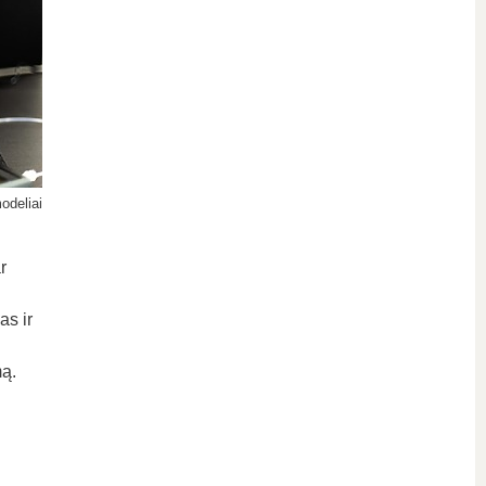
odeliai
r
as ir
ą.