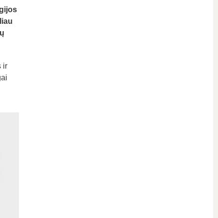
gijos
liau
mų
 ir
ai