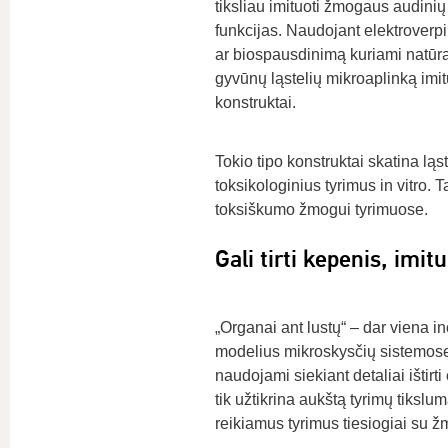
tiksliau imituoti žmogaus audinių 
funkcijas. Naudojant elektroverp
ar biospausdinimą kuriami natūr
gyvūnų ląstelių mikroaplinką imi
konstruktai.
Tokio tipo konstruktai skatina lą
toksikologinius tyrimus in vitro.
toksiškumo žmogui tyrimuose.
Gali tirti kepenis, imi
„Organai ant lustų“ – dar viena in
modelius mikroskysčių sistemose. 
naudojami siekiant detaliai ištir
tik užtikrina aukštą tyrimų tikslu
reikiamus tyrimus tiesiogiai su 