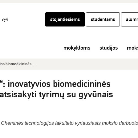
stojantiesiems
studentams
alumn
mokykloms
studijos
moks
ios biomedicininės ...
“: inovatyvios biomedicininės
atsisakyti tyrimų su gyvūnais
 Cheminės technologijos fakulteto vyriausiasis mokslo darbuoto