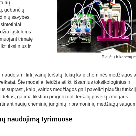
airių
ų, gebančių
audinių savybes,
sintetiniai
idžia ląstelėms
formuojant trimatę
kti tikslinius ir
Plaučių ir kepenų m
i naudojami tirti įvairių teršalų, tokių kaip cheminės medžiagos a
katai. Šie modeliai leidžia atlikti išsamius toksikologinius ir
 suprasti, kaip įvairios medžiagos gali paveikti plaučių funkcij
odelius, galima tiksliau prognozuoti teršalų poveikį žmogaus
ertinant naujų cheminių junginių ir pramoninių medžiagų saugum
nų naudojimą tyrimuose