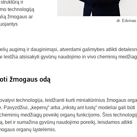
struktūrą ir
imo technologiją
alią žmogaus ar
dr. Edvinas
tuojantys
stelių augimą ir dauginimąsi, atverdami galimybes atlikti detalesn
 Tai leidžia atsisakyti gyvūnų naudojimo in vivo cheminių medžia
tuoti žmogaus odą
ovatyvi technologija, leidžianti kurti miniatiūrinius žmogaus org
Pavyzdžiui, „kepenų“ arba „inkstų ant lustų“ modeliai gali būti
ti cheminių medžiagų poveikį organų funkcijoms. Šios technologi
mą, bet ir sumažina gyvūnų naudojimo poreikį, leisdamos atlikti
žmogaus organų ląstelėmis.