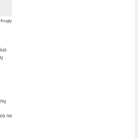
 Krugly
ius
gų
anų
jos ne