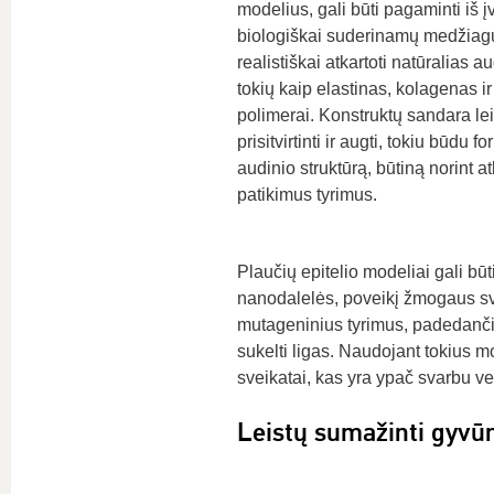
modelius, gali būti pagaminti iš įv
biologiškai suderinamų medžiag
realistiškai atkartoti natūralias 
tokių kaip elastinas, kolagenas ir 
polimerai. Konstruktų sandara le
prisitvirtinti ir augti, tokiu būdu 
audinio struktūrą, būtiną norint atli
patikimus tyrimus.
Plaučių epitelio modeliai gali būt
nanodalelės, poveikį žmogaus svei
mutageninius tyrimus, padedančius
sukelti ligas. Naudojant tokius m
sveikatai, kas yra ypač svarbu v
Leistų sumažinti gyvū