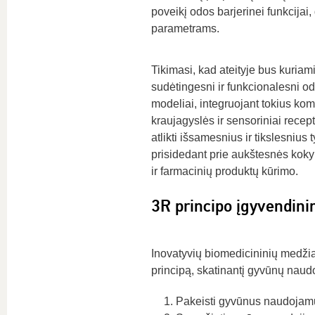
poveikį odos barjerinei funkcija
parametrams.
Tikimasi, kad ateityje bus kuriam
sudėtingesni ir funkcionalesni od
modeliai, integruojant tokius ko
kraujagyslės ir sensoriniai recepto
atlikti išsamesnius ir tikslesnius 
prisidedant prie aukštesnės kok
ir farmacinių produktų kūrimo.
3R principo įgyvendin
Inovatyvių biomedicininių medži
principą, skatinantį gyvūnų nau
Pakeisti gyvūnus naudojamu