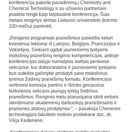
konferencija pakeitė pavadinimą į Chemistry and
Chemical Technology ir su užsienio partneriais
pradėta rengti kaip tarptautinė konferencija. Šias
metais renginys skirtas Lietuvos universiteto įkūrimo
100-mečiui paminėti.
„Renginio programoje pranešimus paskelbs keturi
kviestiniai lektoriai iš Latvijos, Belgijos, Prancūzijos ir
Vokietijos. Siekiant ugdyti jauniesiems tyrėjams
mokslinių pranešimų rengimo kompetencijas, antroje
konferencijos dalyje numatytas darbas penkiose
sekcijose, kur doktorantams ir jauniesiems tyrėjams
bus suteikta galimybė pristatyti savo mokslinius
tyrimus žodinių pranešimų formatu. Konferencijos
vertinimo komisija įvertins ir išrinks geriausius
kiekvienos sekcijos jaunųjų tyrėjų žodinius
pranešimus. Renginio metu planuojama skirti erdvės
stendiniams akademinių darbuotojų pranešimams ir
pramonės atstovų pristatymui.“, – pasakoja Cheminės
technologijos fakulteto mokslo prodekanė doc. dr.
Vilija Kederienė.