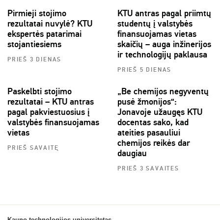
Pirmieji stojimo
KTU antras pagal priimtų
rezultatai nuvylė? KTU
studentų į valstybės
ekspertės patarimai
finansuojamas vietas
stojantiesiems
skaičių – auga inžinerijos
ir technologijų paklausa
PRIEŠ 3 DIENAS
PRIEŠ 5 DIENAS
Paskelbti stojimo
„Be chemijos negyventų
rezultatai – KTU antras
pusė žmonijos“:
pagal pakviestuosius į
Jonavoje užaugęs KTU
valstybės finansuojamas
docentas sako, kad
vietas
ateities pasauliui
chemijos reikės dar
PRIEŠ SAVAITĘ
daugiau
PRIEŠ 3 SAVAITES
Kauno technologijos universitetas