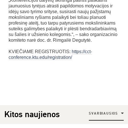
„Konferencijos dalyvių skirtinga patirtis paskatins
jaunuosius tyrėjus atrasti papildomos motyvacijos ir
idėjų savo tyrimo srityse, susirasti naujų pažįstamų
moksliniams ryšiams palaikyti bei toliau planuoti
profesinę ateitį, tuo tarpu patyrusiems mokslininkams
suteiks galimybes palaikyti ir plėsti bendradarbiavimą
su šalies ir užsienio kolegomis.“, – sako organizacinio
komiteto narė doc. dr. Rimgailė Degutytė.
KVIEČIAME REGISTRUOTIS:
https://cct-
conference.ktu.edu/registration/
Kitos naujienos
SVARBIAUSIOS