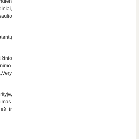
ndien
iniai,
saulio
atentų
ižinio
inimo.
 „Very
ityje,
kimas.
neš ir