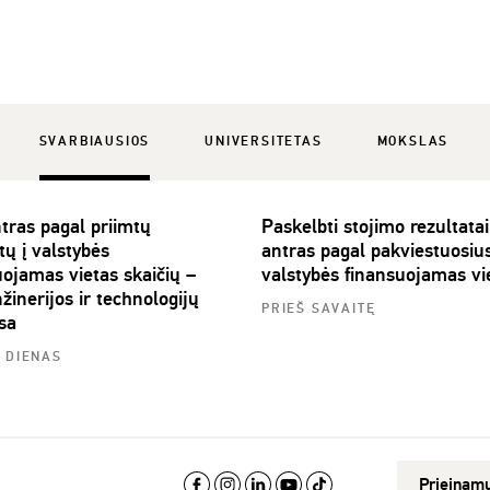
SVARBIAUSIOS
UNIVERSITETAS
MOKSLAS
tras pagal priimtų
Paskelbti stojimo rezultata
tų į valstybės
antras pagal pakviestuosius
uojamas vietas skaičių –
valstybės finansuojamas vi
žinerijos ir technologijų
PRIEŠ SAVAITĘ
sa
3 DIENAS
Prieinam