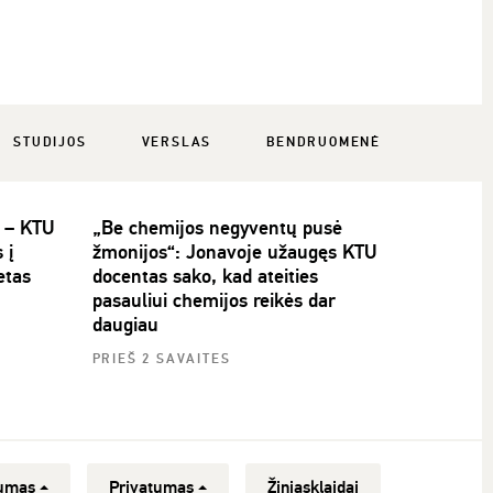
STUDIJOS
VERSLAS
BENDRUOMENĖ
i – KTU
„Be chemijos negyventų pusė
 į
žmonijos“: Jonavoje užaugęs KTU
etas
docentas sako, kad ateities
pasauliui chemijos reikės dar
daugiau
PRIEŠ 2 SAVAITES
umas
Privatumas
Žiniasklaidai