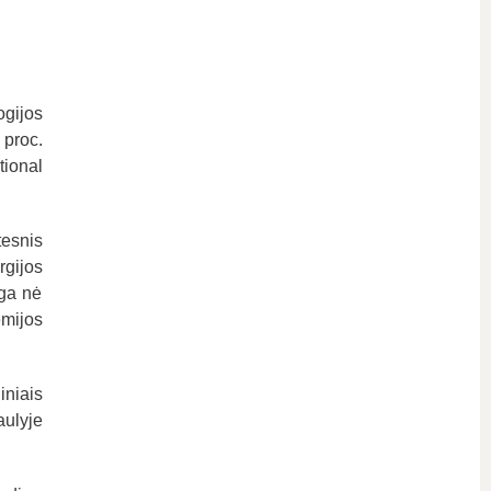
ogijos
proc.
tional
tesnis
gijos
aga nė
emijos
iniais
ulyje