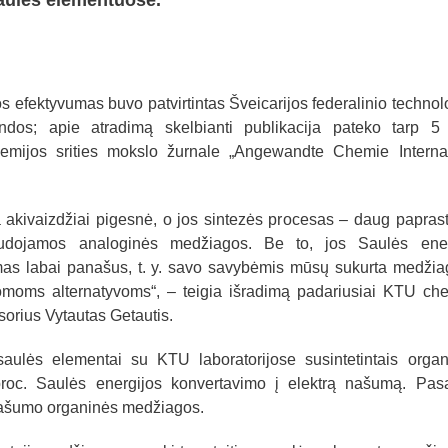
aulės elementuose.
efektyvumas buvo patvirtintas Šveicarijos federalinio technol
andos; apie atradimą skelbianti publikacija pateko tarp 5 
chemijos srities mokslo žurnale „Angewandte Chemie Interna
 akivaizdžiai pigesnė, o jos sintezės procesas – daug papras
dojamos analoginės medžiagos. Be to, jos Saulės ener
umas labai panašus, t. y. savo savybėmis mūsų sukurta medži
nomoms alternatyvoms“, – teigia išradimą padariusiai KTU ch
sorius Vytautas Getautis.
 saulės elementai su KTU laboratorijose susintetintais organ
proc. Saulės energijos konvertavimo į elektrą našumą. Pasa
 našumo organinės medžiagos.