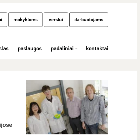
i
mokykloms
verslui
darbuotojams
las
paslaugos
padaliniai
kontaktai
ijose