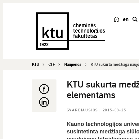
en
p
a
i
e
š
KTU
CTF
Naujienos
KTU sukurta medžiaga naujo
k
a
KTU sukurta medži
elementams
SVARBIAUSIOS
| 2015-08-25
Kauno technologijos univer
susintetinta medžiaga siūlo