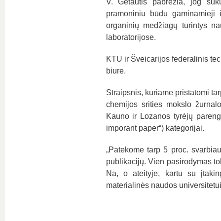
V. Getautis pabrėžia, jog suk
pramoniniu būdu gaminamieji ir
organinių medžiagų turintys na
laboratorijose.
KTU ir Šveicarijos federalinis te
biure.
Straipsnis, kuriame pristatomi tar
chemijos srities mokslo žurnal
Kauno ir Lozanos tyrėjų parengt
imporant paper“) kategorijai.
„Patekome tarp 5 proc. svarbiaus
publikacijų. Vien pasirodymas to
Na, o ateityje, kartu su įtakin
materialinės naudos universitetui