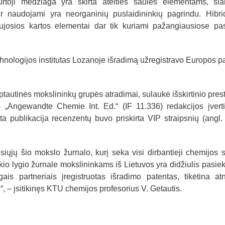
urtoji medžiaga yra skirta ateities saulės elementams, šia
 naudojami yra neorganinių puslaidininkių pagrindu. Hibrid
ujosios kartos elementai dar tik kuriami pažangiausiose pa
chnologijos institutas Lozanoje išradimą užregistravo Europos p
ptautinės mokslininkų grupės atradimai, sulaukė išskirtinio prest
o „Angewandte Chemie Int. Ed.“ (IF 11.336) redakcijos įvert
a publikacija recenzentų buvo priskirta VIP straipsnių (angl.
iųjų šio mokslo žurnalo, kurį seka visi dirbantieji chemijos sr
kio lygio žurnale mokslininkams iš Lietuvos yra didžiulis pasie
gais partneriais įregistruotas išradimo patentas, tikėtina at
“, – įsitikinęs KTU chemijos profesorius V. Getautis.