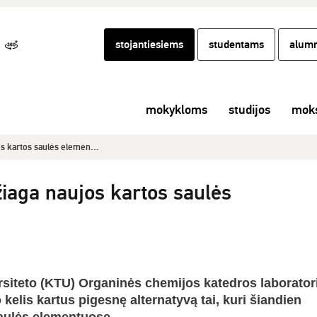
stojantiesiems
studentams
alumn
mokykloms
studijos
moks
s kartos saulės elemen...
aga naujos kartos saulės
siteto (KTU) Organinės chemijos katedros laborator
 kelis kartus pigesnę alternatyvą tai, kuri šiandien