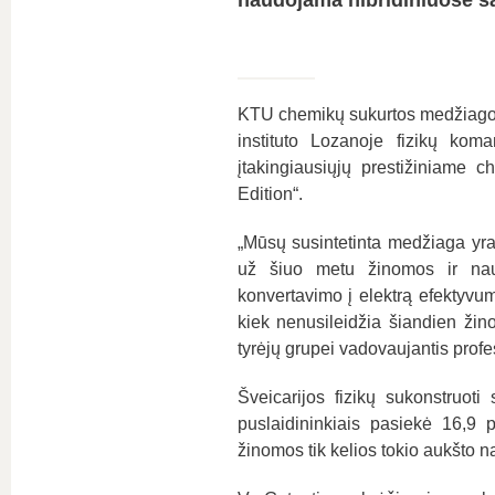
naudojama hibridiniuose s
KTU chemikų sukurtos medžiagos 
instituto Lozanoje fizikų kom
įtakingiausiųjų prestižiniame 
Edition“.
„Mūsų susintetinta medžiaga yra
už šiuo metu žinomos ir nau
konvertavimo į elektrą efektyv
kiek nenusileidžia šiandien ži
tyrėjų grupei vadovaujantis profe
Šveicarijos fizikų sukonstruoti
puslaidininkiais pasiekė 16,9 
žinomos tik kelios tokio aukšto