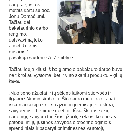
dar praėjusiais
metais kartu su doc.
Jonu Damašiumi.
Tačiau dėl
bakalaurinio darbo
rengimo,
dalyvavimą teko
atidėti kitiems
metams,“ –
pasakoja studentė A. Zemblytė.
Tačiau idėja kilusi iš baigiamojo bakalauro darbo buvo
ne tik toliau vystoma, bet ir virto skaniu produktu – gilių
kava.
„Nuo seno ąžuolai ir jų sėklos laikomi stiprybės ir
ilgaamžiškumo simboliu. Šio darbo metu teko labai
išsamiai susipažinti su ąžuolo gilėmis, jų struktūra,
savybėmis, chemine sudėtimi. Išsiaiškinus kokių
naudingų savybių turi šios ąžuolų sėklos, kilo noras
patobulinti jų juslines savybes biotechnologiniais
sprendiniais ir padaryti priimtinesnes vartotojų