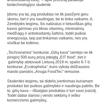
biotechnologijos studentė.
Įdomu yra tai, jog produktas ne tik pasižymi geru
skoniu, bet ir yra naudingas, be to tinka vaikams. A.
Zemblytės teigimu, šis natūralus ir lietuviškas gilių
kavos gėrimas yra tikras vitaminų, mineralinių
medžiagų ir antioksidantų šaltinis, todėl puikiai
energizuoja, taip pat tinkamas vaikams, nes yra
visiškai be kofeino.
„Technoramos“ konkurse „Gilių kava“ laimėjo ne tik
piniginį 500 eurų prizą įsteigtą „EIT food“, bet ir
galimybę atstovauti Lietuvą 2019 m. spalio 6-7 d.
konkurse „Ecotrophelia“, kuris vyksta didžiausios
maisto parodos „Anuga FoodTec“ rėmuose.
Studentės teigimu, tai didelis įvertinimas kuriamam
produktui bei puikios galimybės ir naudinga patirtis. Be
to, gilių kava – išbaigtas produktas ir turi savo įvaizdį.
Todėl dabar dairosi į verslo sektorių ir ieško
komercinimo galimybių.