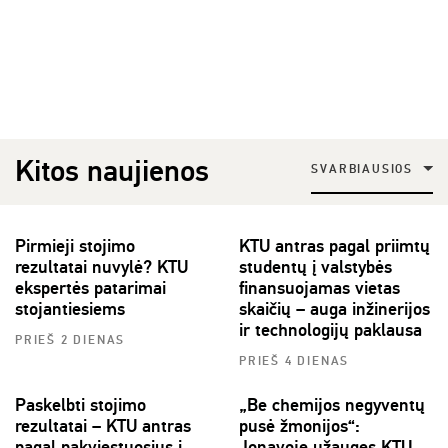
Kitos naujienos
SVARBIAUSIOS
Pirmieji stojimo
KTU antras pagal priimtų
rezultatai nuvylė? KTU
studentų į valstybės
ekspertės patarimai
finansuojamas vietas
stojantiesiems
skaičių – auga inžinerijos
ir technologijų paklausa
PRIEŠ 2 DIENAS
PRIEŠ 4 DIENAS
Paskelbti stojimo
„Be chemijos negyventų
rezultatai – KTU antras
pusė žmonijos“:
pagal pakviestuosius į
Jonavoje užaugęs KTU