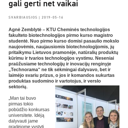
gali gerti net vaikai
SVARBIAUSIOS
| 2019-05-16
Agnė Zemblytė – KTU Cheminės technologijos
fakulteto biotechnologijos pirmo kurso magistro
studentė. Nuo pirmo kurso domisi pasaulio mokslo
naujovėmis, naujausiomis biotechnologijomis, jų
pritaikymu Lietuvos pramonėje, natūralių produktų
kūrimu ir tvarios technologijos vystimu. Neseniai
praūžusiame technologijų ir inovacijų renginyje
„Technorama“ ne tik sėkmingai dalyvavo, bet ir
laimėjo svariu prizus, o jos ir komandos sukurtas
produktas sudomino ir vartotojus, ir verslo
sektorių.
„Man tai buvo
pirmas tokio
pobūdžio konkursas
universitete. Idėją
dalyvauti jame
pradėjome vystyti