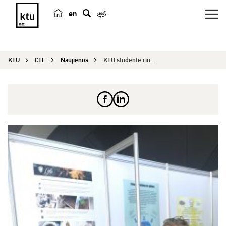
en
p
a
i
KTU
CTF
Naujienos
KTU studentė rinkai siūlo subtilaus skonio kavą,...
e
š
k
a