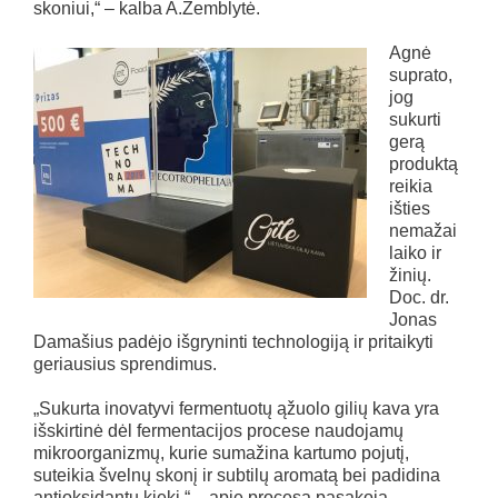
skoniui,“ – kalba A.Zemblytė.
Agnė
suprato,
jog
sukurti
gerą
produktą
reikia
išties
nemažai
laiko ir
žinių.
Doc. dr.
Jonas
Damašius padėjo išgryninti technologiją ir pritaikyti
geriausius sprendimus.
„Sukurta inovatyvi fermentuotų ąžuolo gilių kava yra
išskirtinė dėl fermentacijos procese naudojamų
mikroorganizmų, kurie sumažina kartumo pojutį,
suteikia švelnų skonį ir subtilų aromatą bei padidina
antioksidantų kiekį,“ – apie procesą pasakoja