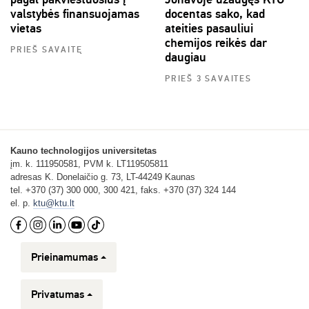
valstybės finansuojamas
docentas sako, kad
vietas
ateities pasauliui
chemijos reikės dar
PRIEŠ SAVAITĘ
daugiau
PRIEŠ 3 SAVAITES
Kauno technologijos universitetas
įm. k. 111950581, PVM k. LT119505811
adresas K. Donelaičio g. 73, LT-44249 Kaunas
tel. +370 (37) 300 000, 300 421, faks. +370 (37) 324 144
el. p.
ktu@ktu.lt
Prieinamumas
Privatumas