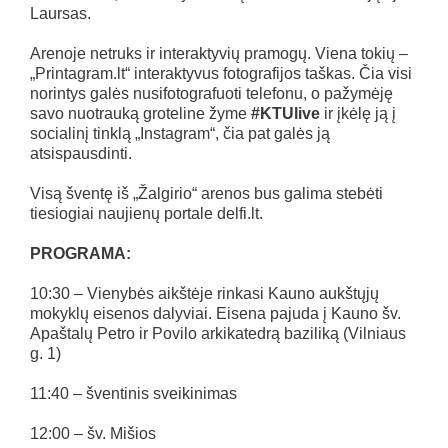
Laursas.
Arenoje netruks ir interaktyvių pramogų. Viena tokių –
„Printagram.lt“ interaktyvus fotografijos taškas. Čia visi
norintys galės nusifotografuoti telefonu, o pažymėję
savo nuotrauką groteline žyme
#KTUlive
ir įkėlę ją į
socialinį tinklą „Instagram“, čia pat galės ją
atsispausdinti.
Visą šventę iš „Žalgirio“ arenos bus galima stebėti
tiesiogiai naujienų portale delfi.lt.
PROGRAMA:
10:30 – Vienybės aikštėje rinkasi Kauno aukštųjų
mokyklų eisenos dalyviai. Eisena pajuda į Kauno šv.
Apaštalų Petro ir Povilo arkikatedrą baziliką (Vilniaus
g. 1)
11:40 – šventinis sveikinimas
12:00 – šv. Mišios