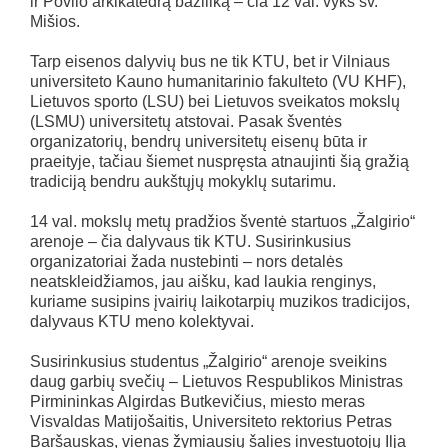
ir Povilo arkikatedrą baziliką – čia 12 val. vyks šv.
Mišios.
Tarp eisenos dalyvių bus ne tik KTU, bet ir Vilniaus
universiteto Kauno humanitarinio fakulteto (VU KHF),
Lietuvos sporto (LSU) bei Lietuvos sveikatos mokslų
(LSMU) universitetų atstovai. Pasak šventės
organizatorių, bendrų universitetų eisenų būta ir
praeityje, tačiau šiemet nuspręsta atnaujinti šią gražią
tradiciją bendru aukštųjų mokyklų sutarimu.
14 val. mokslų metų pradžios šventė startuos „Žalgirio“
arenoje – čia dalyvaus tik KTU. Susirinkusius
organizatoriai žada nustebinti – nors detalės
neatskleidžiamos, jau aišku, kad laukia renginys,
kuriame susipins įvairių laikotarpių muzikos tradicijos,
dalyvaus KTU meno kolektyvai.
Susirinkusius studentus „Žalgirio“ arenoje sveikins
daug garbių svečių – Lietuvos Respublikos Ministras
Pirmininkas Algirdas Butkevičius, miesto meras
Visvaldas Matijošaitis, Universiteto rektorius Petras
Baršauskas, vienas žymiausių šalies investuotojų Ilja