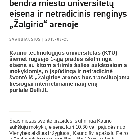
bendra miesto universitetų
eisena ir netradicinis renginys
„Žalgirio“ arenoje
SVARBIAUSIOS
| 2015-08-25
Kauno technologijos universitetas (KTU)
šiemet rugsėjo 1-ąją pradės iškilminga
eisena su kitomis trimis šalies aukštosiomis
mokyklomis, o įspūdinga ir netradicinė
šventė iš „Žalgirio“ arenos bus transliuojama
tiesiogiai internetiniame naujienų
portale Delfi.lt.
Šiais metais šventė prasidės iškilminga Kauno
aukštųjų mokyklų eisena, kuri 10.30 val. pajudės nuo
Vienybės aikštės ir žygiuos į Kauno šv. apaštalų Petro