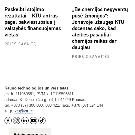
Paskelbti stojimo
„Be chemijos negyventų
rezultatai – KTU antras
pusė žmonijos“:
pagal pakviestuosius į
Jonavoje užaugęs KTU
valstybės finansuojamas
docentas sako, kad
vietas
ateities pasauliui
chemijos reikės dar
PRIEŠ SAVAITĘ
daugiau
PRIEŠ 3 SAVAITES
Kauno technologijos universitetas
įm. k. 111950581, PVM k. LT119505811
adresas K. Donelaičio g. 73, LT-44249 Kaunas
tel. +370 (37) 300 000, 300 421, faks. +370 (37) 324 144
el. p.
ktu@ktu.lt
Prieinamumas