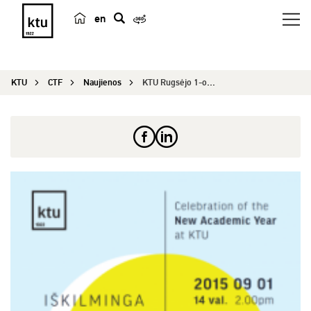
en
p
a
i
KTU
CTF
Naujienos
KTU Rugsėjo 1-osios šventė: bendra miesto univer...
e
š
k
a