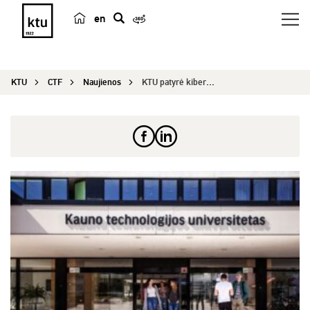
en
p
a
i
KTU
CTF
Naujienos
KTU patyrė kibernetinę ataką
e
š
k
a