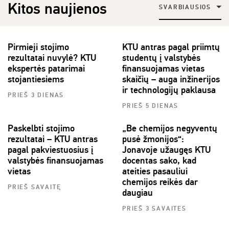
Kitos naujienos
SVARBIAUSIOS
Pirmieji stojimo
KTU antras pagal priimtų
rezultatai nuvylė? KTU
studentų į valstybės
ekspertės patarimai
finansuojamas vietas
stojantiesiems
skaičių – auga inžinerijos
ir technologijų paklausa
PRIEŠ 3 DIENAS
PRIEŠ 5 DIENAS
Paskelbti stojimo
„Be chemijos negyventų
rezultatai – KTU antras
pusė žmonijos“:
pagal pakviestuosius į
Jonavoje užaugęs KTU
valstybės finansuojamas
docentas sako, kad
vietas
ateities pasauliui
chemijos reikės dar
PRIEŠ SAVAITĘ
daugiau
PRIEŠ 3 SAVAITES