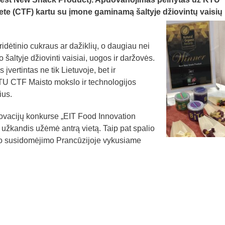
te (CTF) kartu su įmone gaminamą šaltyje džiovintų vaisių
idėtinio cukraus ar dažiklių, o daugiau nei
šaltyje džiovinti vaisiai, uogos ir daržovės.
vertintas ne tik Lietuvoje, bet ir
KTU CTF Maisto mokslo ir technologijos
ius.
vacijų konkurse „EIT Food Innovation
 užkandis užėmė antrą vietą. Taip pat spalio
io susidomėjimo Prancūzijoje vykusiame