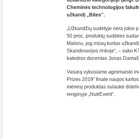
Cheminės technologijos fakulte
užkandį „Bites“.
„Užkandžių sudėtyje nėra jokio pr
50 proc. produktų sudėties sudaro 
Malonu, jog mūsų kurtas užkandis į
Skandinavijos rinkoje“, – sako 
katedros docentas Jonas Damaš
Vasarą vykusiame agromaisto ino
Prizes 2019“ finale naujos kartos
mėnesį produktas sulaukė didel
renginyje „NutrEvent“.