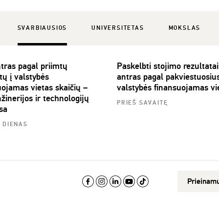
SVARBIAUSIOS
UNIVERSITETAS
MOKSLAS
tras pagal priimtų
Paskelbti stojimo rezultata
tų į valstybės
antras pagal pakviestuosius
uojamas vietas skaičių –
valstybės finansuojamas vi
žinerijos ir technologijų
PRIEŠ SAVAITĘ
sa
4 DIENAS
Prieinam