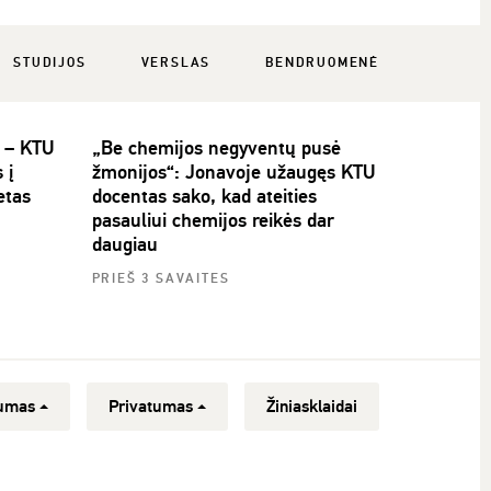
STUDIJOS
VERSLAS
BENDRUOMENĖ
i – KTU
„Be chemijos negyventų pusė
 į
žmonijos“: Jonavoje užaugęs KTU
etas
docentas sako, kad ateities
pasauliui chemijos reikės dar
daugiau
PRIEŠ 3 SAVAITES
umas
Privatumas
Žiniasklaidai