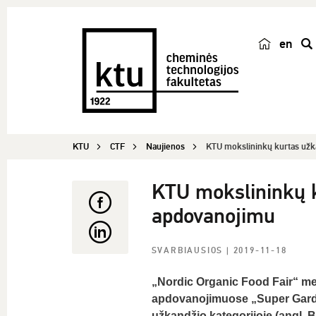
en
p
a
i
e
š
KTU
CTF
Naujienos
KTU mokslininkų kurtas užkan
k
a
KTU mokslininkų ku
apdovanojimu
SVARBIAUSIOS
| 2019-11-18
„Nordic Organic Food Fair“ m
apdovanojimuose „Super Gard
užkandžio kategorijoje (angl.