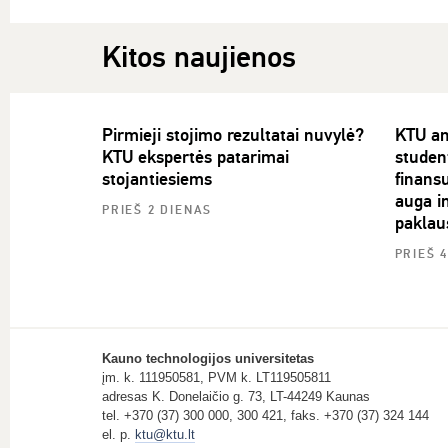
Kitos naujienos
Pirmieji stojimo rezultatai nuvylė?
KTU an
KTU ekspertės patarimai
studen
stojantiesiems
finans
auga in
PRIEŠ 2 DIENAS
paklau
PRIEŠ 
Kauno technologijos universitetas
įm. k. 111950581, PVM k. LT119505811
adresas K. Donelaičio g. 73, LT-44249 Kaunas
tel. +370 (37) 300 000, 300 421, faks. +370 (37) 324 144
el. p.
ktu@ktu.lt