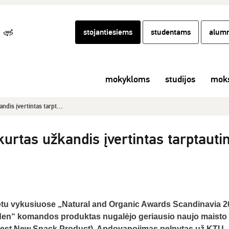
stojantiesiems
studentams
alumn
mokykloms
studijos
moks
dis įvertintas tarpt...
rtas užkandis įvertintas tarptautin
etu vykusiuose „Natural and Organic Awards Scandinavia 
en“ komandos produktas nugalėjo geriausio naujo maisto
 Best New Snack Product). Apdovanojimas pelnytas už KTU