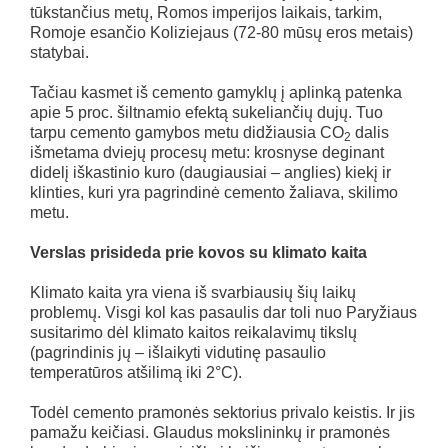
tūkstančius metų, Romos imperijos laikais, tarkim,
Romoje esančio Koliziejaus (72-80 mūsų eros metais)
statybai.
Tačiau kasmet iš cemento gamyklų į aplinką patenka
apie 5 proc. šiltnamio efektą sukeliančių dujų. Tuo
tarpu cemento gamybos metu didžiausia CO
dalis
2
išmetama dviejų procesų metu: krosnyse deginant
didelį iškastinio kuro (daugiausiai – anglies) kiekį ir
klinties, kuri yra pagrindinė cemento žaliava, skilimo
metu.
Verslas prisideda prie kovos su klimato kaita
Klimato kaita yra viena iš svarbiausių šių laikų
problemų. Visgi kol kas pasaulis dar toli nuo Paryžiaus
susitarimo dėl klimato kaitos reikalavimų tikslų
(pagrindinis jų – išlaikyti vidutinę pasaulio
temperatūros atšilimą iki 2°C).
Todėl cemento pramonės sektorius privalo keistis. Ir jis
pamažu keičiasi. Glaudus mokslininkų ir pramonės