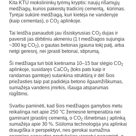
Kita KTU mokslininkų tyrimų kryptis: naujų rišamųjų
medžiagų, kurios pakeistų tradicinį cementą, kūrimas.
Tyrėjai sukūrė medžiagą, kuri kietėja ne vandenyje
(kaip cementas), o CO
aplinkoje.
2
Tai leidžia panaudoti jau išsiskyrusias CO
dujas ir
2
paversti jas dirbtiniu akmeniu (1 t medžiagos sujungia
~300 kg CO
), o gautas betonas įgauna tokį patį, arba
2
netgi geresnį, nei įprasti betonai, stiprumą.
Ši medžiaga turi būti kietinama 10–15 bar slėgio CO
2
aplinkoje, susidaręs CaCO
(toks pats kaip ir
3
randamas gamtoje) sutankina struktūrą ir dėl šios
priežasties taip pat padidėja betono ilgaamžiškumas,
sumažėja vandens įmirkis, išauga atsparumas
rūgštims.
Svarbu paminėti, kad šios medžiagos gamybos metu
reikalinga net apie 250 °C žemesnė temperatūra nei
gaminant įprastinį cementą, o CO
išmetimas į aplinką
2
sumažėja apie 30 %. Siūloma technologija yra aplinkai
draugiška ir perspektyvi, nes gerokai sumažina