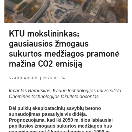
KTU mokslininkas:
gausiausios žmogaus
sukurtos medžiagos pramonė
mažina CO2 emisiją
SVARBIAUSIOS
| 2020-08-06
Irmantas Barauskas, Kauno technologijos universiteto
Cheminės technologijos fakulteto docentas
Dėl puikių eksploatacinių savybių betono
sunaudojimas pasaulyje vis didėja.
Prognozuojama, kad iki 2050 m. šios labiausiai
paplitusios žmogaus sukurtos medžiagos bus
pagaminama net 4 kartus daugiau nei 1990 m.