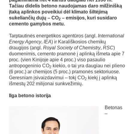
Tačiau didelis betono naudojamas daro milžinišką
įtaką aplinkos poveikiui dėl klimato šiltėjimą
sukeliančių dujų – CO
– emisijos, kuri susidaro
2
cemento gamybos metu.
Tarptautinės energetikos agentūros (angl.
International
Energy Agency
,
IEA
) ir Karališkosios chemikų
draugijos (angl.
Royal Society of Chemistry
,
RSC
)
duomenimis, cemento pramonė į aplinką išmeta apie 7
proc. (vien Kinijoje apie 4 proc.) viso pasaulio
antropogeninio CO
kiekio, o tai yra daugiau nei plieno
2
(6 proc.) ar chemijos (5 proc.) pramonės sektoriuose.
Geresniam įsivaizdavimui – tokį CO
kiekį į aplinką
2
išmestų 202 milijonai sunkvežimių.
Ilga betono istorija
Betonas
–