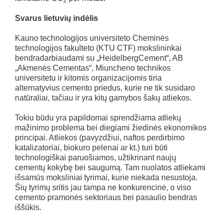
2
Svarus lietuvių indėlis
Kauno technologijos universiteto Cheminės
technologijos fakulteto (KTU CTF) mokslininkai
bendradarbiaudami su „HeidelbergCement“, AB
„Akmenės Cementas“, Miuncheno technikos
universitetu ir kitomis organizacijomis tiria
alternatyvius cemento priedus, kurie ne tik susidaro
natūraliai, tačiau ir yra kitų gamybos šakų atliekos.
Tokiu būdu yra papildomai sprendžiama atliekų
mažinimo problema bei diegiami žiedinės ekonomikos
principai. Atliekos (pavyzdžiui, naftos perdirbimo
katalizatoriai, biokuro pelenai ar kt.) turi būti
technologiškai paruošiamos, užtikrinant naujų
cementų kokybę bei saugumą. Tam nuolatos atliekami
išsamūs moksliniai tyrimai, kurie niekada nesustoja.
Šių tyrimų sritis jau tampa ne konkurencinė, o viso
cemento pramonės sektoriaus bei pasaulio bendras
iššūkis.