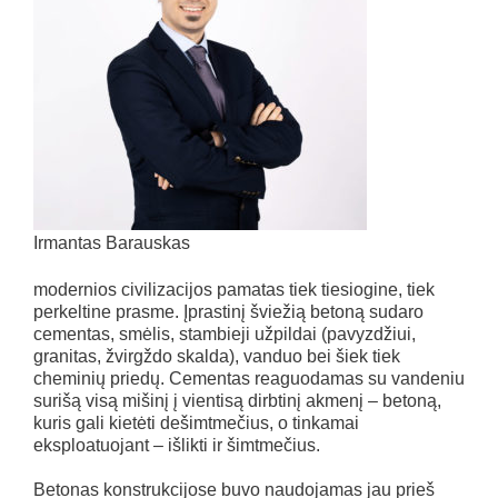
Irmantas Barauskas
modernios civilizacijos pamatas tiek tiesiogine, tiek
perkeltine prasme. Įprastinį šviežią betoną sudaro
cementas, smėlis, stambieji užpildai (pavyzdžiui,
granitas, žvirgždo skalda), vanduo bei šiek tiek
cheminių priedų. Cementas reaguodamas su vandeniu
surišą visą mišinį į vientisą dirbtinį akmenį – betoną,
kuris gali kietėti dešimtmečius, o tinkamai
eksploatuojant – išlikti ir šimtmečius.
Betonas konstrukcijose buvo naudojamas jau prieš