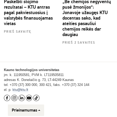
Paskelbti stojimo
„Be chemijos negyventų
rezultatai – KTU antras
pusė žmonijos“:
pagal pakviestuosius į
Jonavoje užaugęs KTU
valstybės finansuojamas
docentas sako, kad
vietas
ateities pasauliui
chemijos reikės dar
PRIEŠ SAVAITĘ
daugiau
PRIEŠ 2 SAVAITES
Kauno technologijos universitetas
įm. k. 111950581, PVM k. LT119505811
adresas K. Donelaičio g. 73, LT-44249 Kaunas
tel. +370 (37) 300 000, 300 421, faks. +370 (37) 324 144
el. p.
ktu@ktu.lt
Prieinamumas