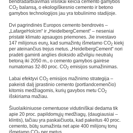
bendradarbiavimas visiškai keičia cemento gamybos
CO
balansą, o ekologiškesnio cemento ir betono
2
gamybos technologijos jau yra tobulinimo stadijoje.
Dvi pagrindinės Europos cemento bendrovės –
„LafargeHolcim“ ir „HeidelbergCement“ – neseniai
pristatė klimato apsaugos priemones. Jie investavo
147 milijonus eurų, kad sumažintų išmetamo CO
kiekį
2
per ateinančius trejus metus. „HeidelbergCement“ nori
pradėti gaminti anglies dioksido atžvilgiu neutralų
betoną iki 2050 m., o cemento gamybos gairėse
numatomas 32-80 proc. CO
emisijos sumažinimas.
2
Labai efektyvi CO
emisijos mažinimo strategija –
2
pakeisti dalį įprastinio cemento (portlandcemenčio)
kitomis medžiagomis, kurių gavybos metu CO
2
išskiriama mažiau.
Šiuolaikiniuose cementuose vidutiniškai dedama tik
apie 20 proc. papildomųjų medžiagų, (daugiausiai –
klintis), tačiau yra paskaičiuota, kad pakeitus 40 proc.
cemento, būtų sumažinta net apie 400 milijonų tonų
išmetamo CO
per metus.