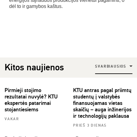
energijos sąnaudos produkcijos vienetui pagaminti, o
dėl to ir gamybos kaštus.
Kitos naujienos
SVARBIAUSIOS
Pirmieji stojimo
KTU antras pagal priimtų
rezultatai nuvylė? KTU
studentų į valstybės
ekspertės patarimai
finansuojamas vietas
stojantiesiems
skaičių – auga inžinerijos
ir technologijų paklausa
VAKAR
PRIEŠ 3 DIENAS