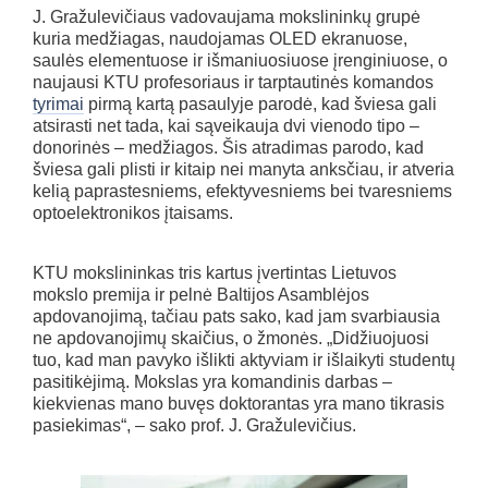
J. Gražulevičiaus vadovaujama mokslininkų grupė
kuria medžiagas, naudojamas OLED ekranuose,
saulės elementuose ir išmaniuosiuose įrenginiuose, o
naujausi KTU profesoriaus ir tarptautinės komandos
tyrimai
pirmą kartą pasaulyje parodė, kad šviesa gali
atsirasti net tada, kai sąveikauja dvi vienodo tipo –
donorinės – medžiagos. Šis atradimas parodo, kad
šviesa gali plisti ir kitaip nei manyta anksčiau, ir atveria
kelią paprastesniems, efektyvesniems bei tvaresniems
optoelektronikos įtaisams.
KTU mokslininkas tris kartus įvertintas Lietuvos
mokslo premija ir pelnė Baltijos Asamblėjos
apdovanojimą, tačiau pats sako, kad jam svarbiausia
ne apdovanojimų skaičius, o žmonės. „Didžiuojuosi
tuo, kad man pavyko išlikti aktyviam ir išlaikyti studentų
pasitikėjimą. Mokslas yra komandinis darbas –
kiekvienas mano buvęs doktorantas yra mano tikrasis
pasiekimas“, – sako prof. J. Gražulevičius.