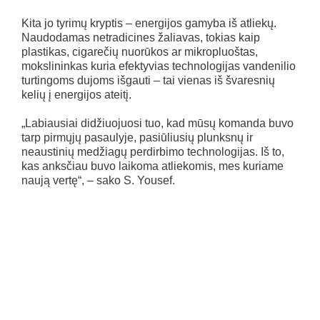
Kita jo tyrimų kryptis – energijos gamyba iš atliekų.
Naudodamas netradicines žaliavas, tokias kaip
plastikas, cigarečių nuorūkos ar mikropluoštas,
mokslininkas kuria efektyvias technologijas vandenilio
turtingoms dujoms išgauti – tai vienas iš švaresnių
kelių į energijos ateitį.
„Labiausiai didžiuojuosi tuo, kad mūsų komanda buvo
tarp pirmųjų pasaulyje, pasiūliusių plunksnų ir
neaustinių medžiagų perdirbimo technologijas. Iš to,
kas anksčiau buvo laikoma atliekomis, mes kuriame
naują vertę“, – sako S. Yousef.