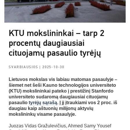
KTU mokslininkai – tarp 2
procentų daugiausiai
cituojamų pasaulio tyrėjų
SVARBIAUSIOS
| 2025-10-30
Lietuvos mokslas vis labiau matomas pasaulyje –
šiemet net šeši Kauno technologijos universiteto
(KTU) mokslininkai pateko į prestižinį Stanfordo
universiteto sudaromą daugiausiai cituojamų
pasaulio
tyrėjų sąrašą
. Į jį įtraukiami vos 2 proc. iš
daugiau kaip aštuonių milijonų aktyvių
mokslininkų visame pasaulyje.
Juozas Vidas Gražulevičius, Ahmed Samy Yousef