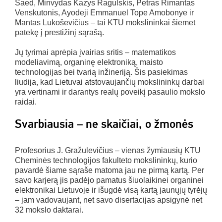
Saed, Minvydas Kazys Ragulskis, Petras Rimantas
Venskutonis, Ayodeji Emmanuel Tope Amobonye ir
Mantas Lukoševičius – tai KTU mokslininkai šiemet
patekę į prestižinį sąrašą.
Jų tyrimai aprėpia įvairias sritis – matematikos
modeliavimą, organinę elektroniką, maisto
technologijas bei tvarią inžineriją. Šis pasiekimas
liudija, kad Lietuvai atstovaujančių mokslininkų darbai
yra vertinami ir darantys realų poveikį pasaulio mokslo
raidai.
Svarbiausia – ne skaičiai, o žmonės
Profesorius J. Gražulevičius – vienas žymiausių KTU
Cheminės technologijos fakulteto mokslininkų, kurio
pavardė šiame sąraše matoma jau ne pirmą kartą. Per
savo karjerą jis padėjo pamatus šiuolaikinei organinei
elektronikai Lietuvoje ir išugdė visą kartą jaunųjų tyrėjų
– jam vadovaujant, net savo disertacijas apsigynė net
32 mokslo daktarai.