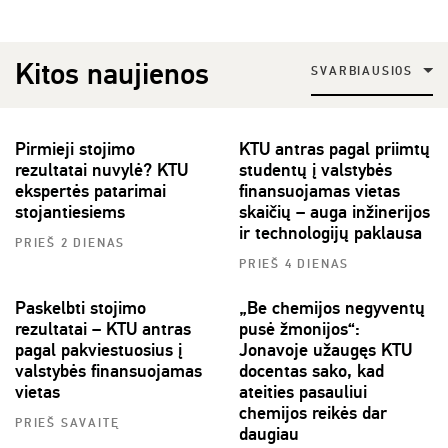
Kitos naujienos
SVARBIAUSIOS
Pirmieji stojimo
KTU antras pagal priimtų
rezultatai nuvylė? KTU
studentų į valstybės
ekspertės patarimai
finansuojamas vietas
stojantiesiems
skaičių – auga inžinerijos
ir technologijų paklausa
PRIEŠ 2 DIENAS
PRIEŠ 4 DIENAS
Paskelbti stojimo
„Be chemijos negyventų
rezultatai – KTU antras
pusė žmonijos“:
pagal pakviestuosius į
Jonavoje užaugęs KTU
valstybės finansuojamas
docentas sako, kad
vietas
ateities pasauliui
chemijos reikės dar
PRIEŠ SAVAITĘ
daugiau