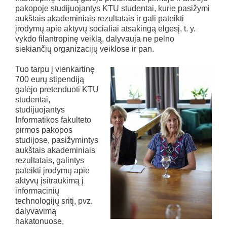
pakopoje studijuojantys KTU studentai, kurie pasižymi
aukštais akademiniais rezultatais ir gali pateikti
įrodymų apie aktyvų socialiai atsakingą elgesį, t. y.
vykdo filantropinę veiklą, dalyvauja ne pelno
siekiančių organizacijų veiklose ir pan.
Tuo tarpu į vienkartinę
700 eurų stipendiją
galėjo pretenduoti KTU
studentai,
studijuojantys
Informatikos fakulteto
pirmos pakopos
studijose, pasižymintys
aukštais akademiniais
rezultatais, galintys
pateikti įrodymų apie
aktyvų įsitraukimą į
informacinių
technologijų sritį, pvz.
dalyvavimą
hakatonuose,