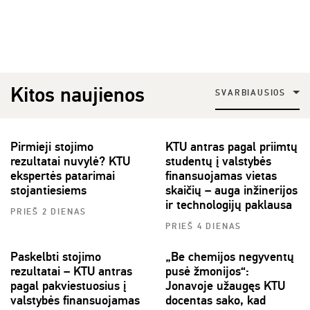
Kitos naujienos
SVARBIAUSIOS
Pirmieji stojimo
KTU antras pagal priimtų
rezultatai nuvylė? KTU
studentų į valstybės
ekspertės patarimai
finansuojamas vietas
stojantiesiems
skaičių – auga inžinerijos
ir technologijų paklausa
PRIEŠ 2 DIENAS
PRIEŠ 4 DIENAS
Paskelbti stojimo
„Be chemijos negyventų
rezultatai – KTU antras
pusė žmonijos“:
pagal pakviestuosius į
Jonavoje užaugęs KTU
valstybės finansuojamas
docentas sako, kad