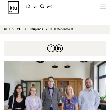
en
p
a
i
KTU
CTF
Naujienos
KTU Mecenato stipendiją įsteigę Kazickų šeimos f...
e
š
k
a