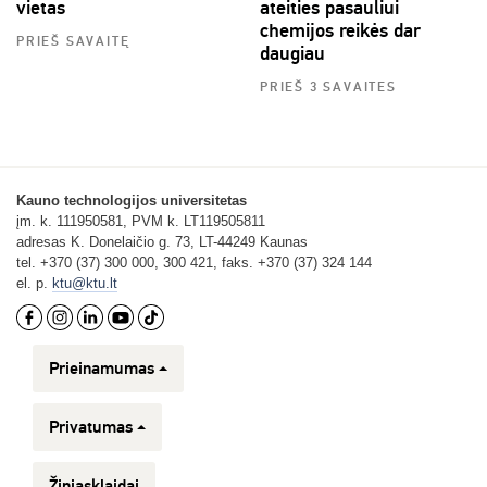
vietas
ateities pasauliui
chemijos reikės dar
PRIEŠ SAVAITĘ
daugiau
PRIEŠ 3 SAVAITES
Kauno technologijos universitetas
įm. k. 111950581, PVM k. LT119505811
adresas K. Donelaičio g. 73, LT-44249 Kaunas
tel. +370 (37) 300 000, 300 421, faks. +370 (37) 324 144
el. p.
ktu@ktu.lt
Prieinamumas
Privatumas
Žiniasklaidai