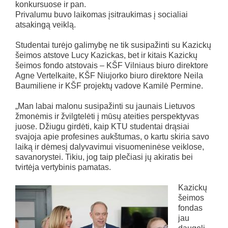
konkursuose ir pan.
Privalumu buvo laikomas įsitraukimas į socialiai
atsakingą veiklą.
Studentai turėjo galimybę ne tik susipažinti su Kazickų
šeimos atstove Lucy Kazickas, bet ir kitais Kazickų
šeimos fondo atstovais – KŠF Vilniaus biuro direktore
Agne Vertelkaite, KŠF Niujorko biuro direktore Neila
Baumiliene ir KŠF projektų vadove Kamilė Permine.
„Man labai malonu susipažinti su jaunais Lietuvos
žmonėmis ir žvilgtelėti į mūsų ateities perspektyvas
juose. Džiugu girdėti, kaip KTU studentai drąsiai
svajoja apie profesines aukštumas, o kartu skiria savo
laiką ir dėmesį dalyvavimui visuomeninėse veiklose,
savanorystei. Tikiu, jog taip plečiasi jų akiratis bei
tvirtėja vertybinis pamatas.
Kazickų
šeimos
fondas
jau