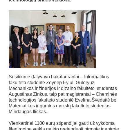
Susitikime dalyvavo bakalaurantai – Informatikos
fakulteto studentė Zeynep Eylul Guleryuz,
Mechanikos inžinerijos ir dizaino fakulteto studentas
Augustinas Zinkus, taip pat magistrantai – Cheminės
technologijos fakulteto studentė Evelina Švedaitė bei
Matematikos ir gamtos mokslų fakulteto studentas
Mindaugas Ilickas.
Vienkartinei 1100 eurų stipendijai gauti už vykdomą
filantropinę veiklą galėjo pretenduoti pirmoje ir antroje