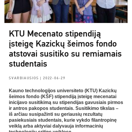
KTU Mecenato stipendiją
įsteigę Kazickų šeimos fondo
atstovai susitiko su remiamais
studentais
SVARBIAUSIOS
| 2022-06-29
Kauno technologijos universiteto (KTU) Kazickų
šeimos fondo (KŠF) stipendiją įsteigę mecenatai
inicijavo susitikimą su stipendijas gavusiais pirmos
ir antros pakopos studentais. Susitikimo tikslas –
iš arčiau susipažinti su geriausių rezultatų
pasiekusiais studentais, kurie vykdo filantropinę
veiklą arba aktyviai dalyvauja informacinių
technologijų srities veiklose.