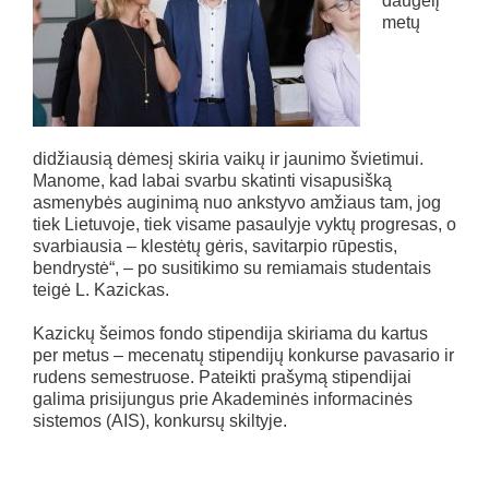
daugelį
metų
didžiausią dėmesį skiria vaikų ir jaunimo švietimui.
Manome, kad labai svarbu skatinti visapusišką
asmenybės auginimą nuo ankstyvo amžiaus tam, jog
tiek Lietuvoje, tiek visame pasaulyje vyktų progresas, o
svarbiausia – klestėtų gėris, savitarpio rūpestis,
bendrystė“, – po susitikimo su remiamais studentais
teigė L. Kazickas.
Kazickų šeimos fondo stipendija skiriama du kartus
per metus – mecenatų stipendijų konkurse pavasario ir
rudens semestruose. Pateikti prašymą stipendijai
galima prisijungus prie Akademinės informacinės
sistemos (AIS), konkursų skiltyje.