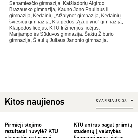
Senamiesčio gimnazija, Kaišiadorių Algirdo
Brazausko gimnazija, Kauno Jono Pauliaus II
gimnazija, Kėdainių „Atžalyno“ gimnazija, Kėdainių
šviesioji gimnazija, Klaipėdos „Ąžuolyno“ gimnazija,
Klaipėdos licėjus, KTU Inžinerijos licėjus,
Marijampolės Sūduvos gimnazija, Šakių Žiburio
gimnazija, Šiaulių Juliaus Janonio gimnazija.
Kitos naujienos
SVARBIAUSIOS
Pirmieji stojimo
KTU antras pagal priimtų
rezultatai nuvylė? KTU
studentų į valstybės
ekspertės patarimai
finansuojamas vietas