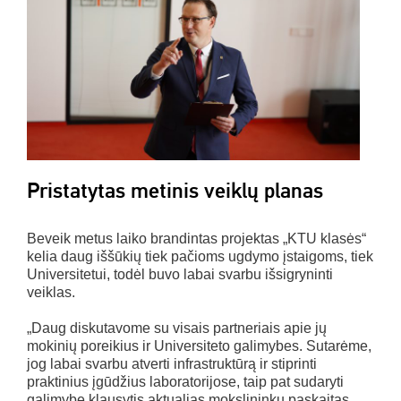
Pristatytas metinis veiklų planas
Beveik metus laiko brandintas projektas „KTU klasės“
kelia daug iššūkių tiek pačioms ugdymo įstaigoms, tiek
Universitetui, todėl buvo labai svarbu išsigryninti
veiklas.
„Daug diskutavome su visais partneriais apie jų
mokinių poreikius ir Universiteto galimybes. Sutarėme,
jog labai svarbu atverti infrastruktūrą ir stiprinti
praktinius įgūdžius laboratorijose, taip pat sudaryti
galimybę klausytis aktualias mokslininkų paskaitas