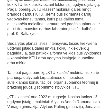
tiek KTU, tiek pasikviečiant lektorius į ugdymo įstaigą.
Pagal poreikį, „KTU klasės“ mokiniai galės rengti
brandos darbus KTU. Jiems bus skiriamas darbų
vadovas-konsultantas, kuris pasidalins temą
atitinkančia moksline literatūra bei padės suplanuoti ir
atlikti tiriamuosius darbus laboratorijose,“ – kalbėjo
prof. K. Baltakys.
Sudarytas planas išties intensyvus, tačiau kiekviena
ugdymo įstaiga galės rinktis, kokių ir kiek veiklų
pageidauja, taip pat kokia forma veiklos bus vykdomos
– kontaktine KTU arba ugdymo įstaigoje, nuotoline
arba mišria.
Taip pat pagal poreikį, „KTU klasės“ mokiniams, kurie
planuoja dalyvauti tarptautinėse olimpiadose,
suteikiamos konsultacijos, organizuojamos teorinių ir
praktinių įgūdžių stiprinimo stovyklos KTU.
„KTU klases“ nuo 2022 m. rugsėjo 1-osios lankys 13
ugdymo įstaigų mokiniai: Alytaus Adolfo Ramanausko-
Vanago gimnazija, Alytaus Putinų gimnazija, Jonavos