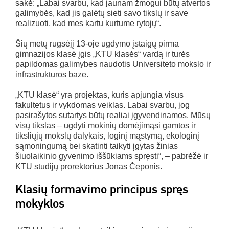
sakė: „Labai svarbu, kad jaunam žmogui būtų atvertos
galimybės, kad jis galėtų sieti savo tikslų ir save
realizuoti, kad mes kartu kurtume rytojų“.
Šių metų rugsėjį 13-oje ugdymo įstaigų pirma
gimnazijos klasė įgis „KTU klasės“ vardą ir turės
papildomas galimybes naudotis Universiteto mokslo ir
infrastruktūros baze.
„KTU klasė“ yra projektas, kuris apjungia visus
fakultetus ir vykdomas veiklas. Labai svarbu, jog
pasirašytos sutartys būtų realiai įgyvendinamos. Mūsų
visų tikslas – ugdyti mokinių domėjimąsi gamtos ir
tiksliųjų mokslų dalykais, loginį mąstymą, ekologinį
sąmoningumą bei skatinti taikyti įgytas žinias
šiuolaikinio gyvenimo iššūkiams spręsti“, – pabrėžė ir
KTU studijų prorektorius Jonas Čeponis.
Klasių formavimo principus spręs
mokyklos