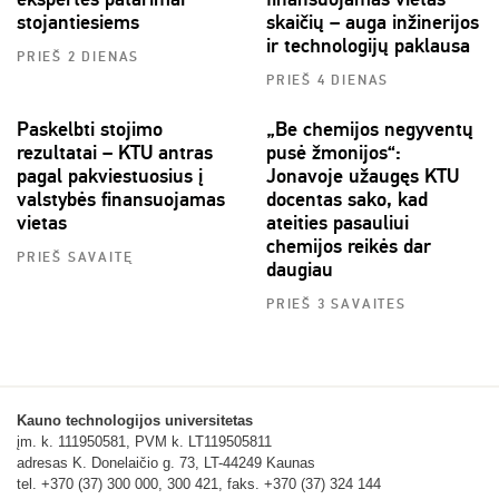
stojantiesiems
skaičių – auga inžinerijos
ir technologijų paklausa
PRIEŠ 2 DIENAS
PRIEŠ 4 DIENAS
Paskelbti stojimo
„Be chemijos negyventų
rezultatai – KTU antras
pusė žmonijos“:
pagal pakviestuosius į
Jonavoje užaugęs KTU
valstybės finansuojamas
docentas sako, kad
vietas
ateities pasauliui
chemijos reikės dar
PRIEŠ SAVAITĘ
daugiau
PRIEŠ 3 SAVAITES
Kauno technologijos universitetas
įm. k. 111950581, PVM k. LT119505811
adresas K. Donelaičio g. 73, LT-44249 Kaunas
tel. +370 (37) 300 000, 300 421, faks. +370 (37) 324 144