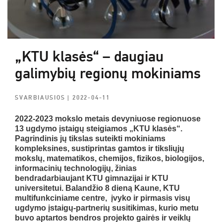
„KTU klasės“ – daugiau
galimybių regionų mokiniams
SVARBIAUSIOS
| 2022-04-11
2022-2023 mokslo metais devyniuose regionuose
13 ugdymo įstaigų steigiamos „KTU klasės“.
Pagrindinis jų tikslas suteikti mokiniams
kompleksines, sustiprintas gamtos ir tiksliųjų
mokslų, matematikos, chemijos, fizikos, biologijos,
informacinių technologijų, žinias
bendradarbiaujant KTU gimnazijai ir KTU
universitetui. Balandžio 8 dieną Kaune, KTU
multifunkciniame centre, įvyko ir pirmasis visų
ugdymo įstaigų-partnerių susitikimas, kurio metu
buvo aptartos bendros projekto gairės ir veiklų