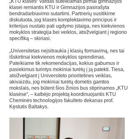
„KTU klasės“ vardas suteikiamas pirmai gimnazijos
klasei remiantis KTU ir Gimnazijos pasirašyta
bendradarbiavimo sutartimi. Partnerių susitikime
diskutuota, jog klasės komplektavimo principus ir
kriterijus nustato pati ugdymo įstaiga, nes kiekvienos
mokyklos strategija bei veiklos, atsižvelgiant į regiono
specifiką – skiriasi.
„Universitetas neįsitraukia į klasių formavimą, nes tai
išskirtinai kiekvienos mokyklos sprendimas.
Pateikiame tik rekomendacijas, kokius gabumus ir
pasiekimus turintys mokiniai turėtų į ją patekti. Tiesa,
atsižvelgiant į Universiteto prioritetines veiklas,
akivaizdu, jog mokiniai turėtų domėtis gamtos
mokslais, nes būtent šios žinios bus stiprinamos „KTU
klasėse“, – kalbėjo projektą koordinuojantis KTU
Cheminės technologijos fakulteto dekanas prof.
Kęstutis Baltakys.