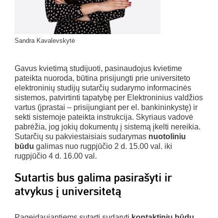
Sandra Kavalevskytė
Gavus kvietimą studijuoti, pasinaudojus kvietime
pateikta nuoroda, būtina prisijungti prie universiteto
elektroninių studijų sutarčių sudarymo informacinės
sistemos, patvirtinti tapatybę per Elektroninius valdžios
vartus (įprastai – prisijungiant per el. bankininkystę) ir
sekti sistemoje pateikta instrukcija. Skyriaus vadovė
pabrėžia, jog jokių dokumentų į sistemą įkelti nereikia.
Sutarčių su pakviestaisiais sudarymas
nuotoliniu
būdu
galimas nuo rugpjūčio 2 d. 15.00 val. iki
rugpjūčio 4 d. 16.00 val.
Sutartis bus galima pasirašyti ir
atvykus į universitetą
Pageidaujantiems sutartį sudaryti
kontaktiniu būdu