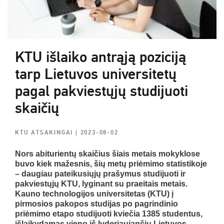
KTU išlaiko antrąją poziciją
tarp Lietuvos universitetų
pagal pakviestųjų studijuoti
skaičių
KTU ATSAKINGAI
| 2023-08-02
Nors abiturientų skaičius šiais metais mokyklose
buvo kiek mažesnis, šių metų priėmimo statistikoje
– daugiau pateikusiųjų prašymus studijuoti ir
pakviestųjų KTU, lyginant su praeitais metais.
Kauno technologijos universitetas (KTU) į
pirmosios pakopos studijas po pagrindinio
priėmimo etapo studijuoti kviečia 1385 studentus,
išlaikydamas vieno iš lyderiaujančių Lietuvos