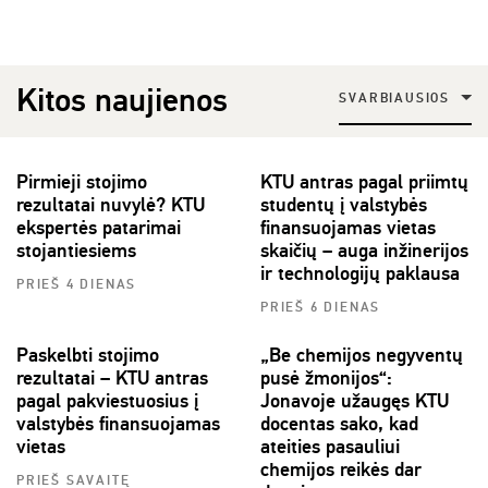
Kitos naujienos
SVARBIAUSIOS
Pirmieji stojimo
KTU antras pagal priimtų
rezultatai nuvylė? KTU
studentų į valstybės
ekspertės patarimai
finansuojamas vietas
stojantiesiems
skaičių – auga inžinerijos
ir technologijų paklausa
PRIEŠ 4 DIENAS
PRIEŠ 6 DIENAS
Paskelbti stojimo
„Be chemijos negyventų
rezultatai – KTU antras
pusė žmonijos“:
pagal pakviestuosius į
Jonavoje užaugęs KTU
valstybės finansuojamas
docentas sako, kad
vietas
ateities pasauliui
chemijos reikės dar
PRIEŠ SAVAITĘ