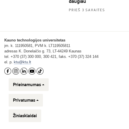
daugiau
PRIEŠ 3 SAVAITES
Kauno technologijos universitetas
įm. k. 111950581, PVM k. LT119505811
adresas K. Donelaičio g. 73, LT-44249 Kaunas
tel. +370 (37) 300 000, 300 421, faks. +370 (37) 324 144
el. p.
ktu@ktu.lt
Prieinamumas
Privatumas
Žiniasklaidai