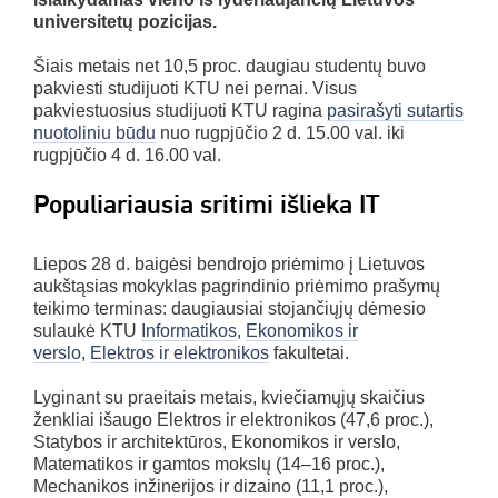
universitetų pozicijas.
Šiais metais net 10,5 proc. daugiau studentų buvo
pakviesti studijuoti KTU nei pernai. Visus
pakviestuosius studijuoti KTU ragina
pasirašyti sutartis
nuotoliniu būdu
nuo rugpjūčio 2 d. 15.00 val. iki
rugpjūčio 4 d. 16.00 val.
Populiariausia sritimi išlieka IT
Liepos 28 d. baigėsi bendrojo priėmimo į Lietuvos
aukštąsias mokyklas pagrindinio priėmimo prašymų
teikimo terminas: daugiausiai stojančiųjų dėmesio
sulaukė KTU
Informatikos
,
Ekonomikos ir
verslo
,
Elektros ir elektronikos
fakultetai.
Lyginant su praeitais metais, kviečiamųjų skaičius
ženkliai išaugo Elektros ir elektronikos (47,6 proc.),
Statybos ir architektūros, Ekonomikos ir verslo,
Matematikos ir gamtos mokslų (14–16 proc.),
Mechanikos inžinerijos ir dizaino (11,1 proc.),