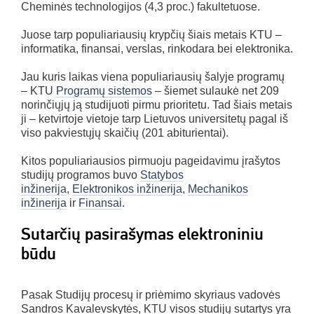
Cheminės technologijos (4,3 proc.) fakultetuose.
Juose tarp populiariausių krypčių šiais metais KTU –
informatika, finansai, verslas, rinkodara bei elektronika.
Jau kuris laikas viena populiariausių šalyje programų
– KTU
Programų sistemos
– šiemet sulaukė net 209
norinčiųjų ją studijuoti pirmu prioritetu. Tad šiais metais
ji – ketvirtoje vietoje tarp Lietuvos universitetų pagal iš
viso pakviestųjų skaičių (201 abiturientai).
Kitos populiariausios pirmuoju pageidavimu įrašytos
studijų programos buvo
Statybos
inžinerija
,
Elektronikos inžinerija
,
Mechanikos
inžinerija
ir
Finansai
.
Sutarčių pasirašymas elektroniniu
būdu
Pasak Studijų procesų ir priėmimo skyriaus vadovės
Sandros Kavalevskytės, KTU visos studijų sutartys yra