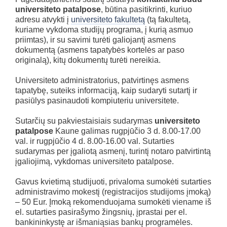
universiteto patalpose
, būtina pasitikrinti, kuriuo
adresu atvykti į
universiteto fakultetą
(tą fakultetą,
kuriame vykdoma studijų programa, į kurią asmuo
priimtas), ir su savimi turėti galiojantį asmens
dokumentą (asmens tapatybės kortelės ar paso
originalą), kitų dokumentų turėti nereikia.
Universiteto administratorius, patvirtinęs asmens
tapatybę, suteiks informaciją, kaip sudaryti sutartį ir
pasiūlys pasinaudoti kompiuteriu universitete.
Sutarčių su pakviestaisiais sudarymas
universiteto
patalpose
Kaune galimas rugpjūčio 3 d. 8.00-17.00
val. ir rugpjūčio 4 d. 8.00-16.00 val. Sutarties
sudarymas per įgaliotą asmenį, turintį notaro patvirtintą
įgaliojimą, vykdomas universiteto patalpose.
Gavus kvietimą studijuoti, privaloma sumokėti sutarties
administravimo mokestį (registracijos studijoms įmoką)
– 50 Eur. Įmoką rekomenduojama sumokėti viename iš
el. sutarties pasirašymo žingsnių, įprastai per el.
bankininkystę ar išmaniąsias bankų programėles.