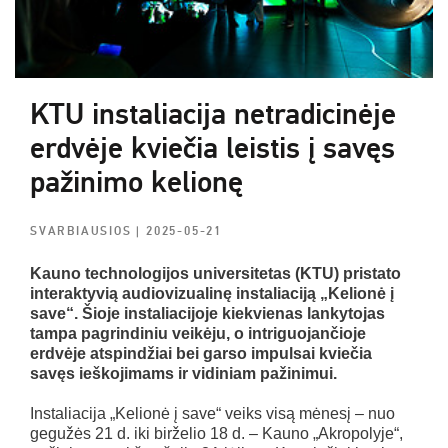
KTU instaliacija netradicinėje
erdvėje kviečia leistis į savęs
pažinimo kelionę
SVARBIAUSIOS
| 2025-05-21
Kauno technologijos universitetas (KTU) pristato
interaktyvią audiovizualinę instaliaciją „Kelionė į
save“. Šioje instaliacijoje kiekvienas lankytojas
tampa pagrindiniu veikėju, o intriguojančioje
erdvėje atspindžiai bei garso impulsai kviečia
savęs ieškojimams ir vidiniam pažinimui.
Instaliacija „Kelionė į save“ veiks visą mėnesį – nuo
gegužės 21 d. iki birželio 18 d. – Kauno „Akropolyje“,