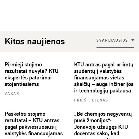
Kitos naujienos
SVARBIAUSIOS
Pirmieji stojimo
KTU antras pagal priimtų
rezultatai nuvylė? KTU
studentų į valstybės
ekspertės patarimai
finansuojamas vietas
stojantiesiems
skaičių – auga inžinerijos
ir technologijų paklausa
VAKAR
PRIEŠ 3 DIENAS
Paskelbti stojimo
„Be chemijos negyventų
rezultatai – KTU antras
pusė žmonijos“:
pagal pakviestuosius į
Jonavoje užaugęs KTU
valstybės finansuojamas
docentas sako, kad