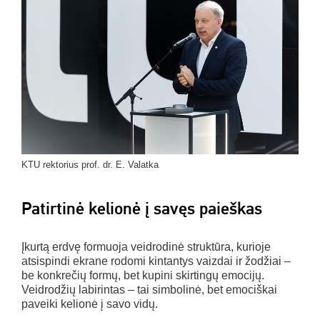
KTU rektorius prof. dr. E. Valatka
Patirtinė kelionė į savęs paieškas
Įkurtą erdvę formuoja veidrodinė struktūra, kurioje
atsispindi ekrane rodomi kintantys vaizdai ir žodžiai –
be konkrečių formų, bet kupini skirtingų emocijų.
Veidrodžių labirintas – tai simbolinė, bet emociškai
paveiki kelionė į savo vidų.