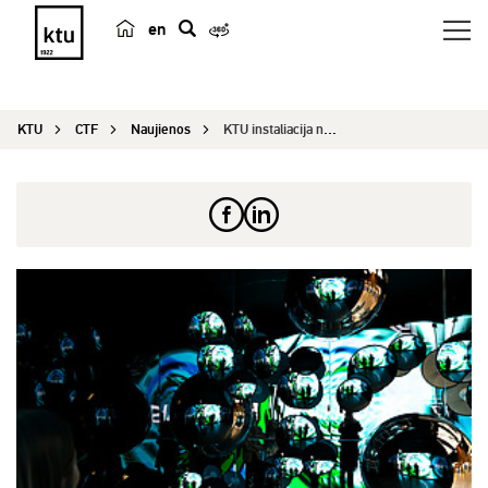
en
p
a
i
KTU
CTF
Naujienos
KTU instaliacija netradicinėje erdvėje kviečia l...
e
š
k
a