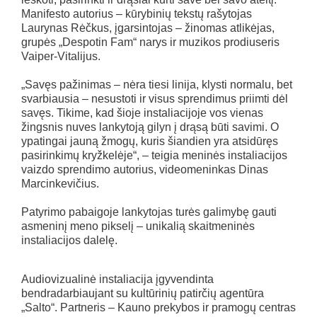
Manifesto autorius – kūrybinių tekstų rašytojas
Laurynas Rėčkus, įgarsintojas – žinomas atlikėjas,
grupės „Despotin Fam“ narys ir muzikos prodiuseris
Vaiper-Vitalijus.
„Savęs pažinimas – nėra tiesi linija, klysti normalu, bet
svarbiausia – nesustoti ir visus sprendimus priimti dėl
savęs. Tikime, kad šioje instaliacijoje vos vienas
žingsnis nuves lankytoją gilyn į drąsą būti savimi. O
ypatingai jauną žmogų, kuris šiandien yra atsidūręs
pasirinkimų kryžkelėje“, – teigia meninės instaliacijos
vaizdo sprendimo autorius, videomeninkas Dinas
Marcinkevičius.
Patyrimo pabaigoje lankytojas turės galimybę gauti
asmeninį meno pikselį – unikalią skaitmeninės
instaliacijos dalelę.
Audiovizualinė instaliacija įgyvendinta
bendradarbiaujant su kultūrinių patirčių agentūra
„Salto“. Partneris – Kauno prekybos ir pramogų centras