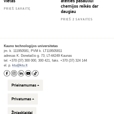
vietas
ateities pasauliui
chemijos reikės dar
PRIEŠ SAVAITĘ
daugiau
PRIEŠ 2 SAVAITES
Kauno technologijos universitetas
įm. k. 111950581, PVM k. LT119505811
adresas K. Donelaičio g. 73, LT-44249 Kaunas
tel. +370 (37) 300 000, 300 421, faks. +370 (37) 324 144
el. p.
ktu@ktu.lt
Prieinamumas
Privatumas
Žiniasklaidai