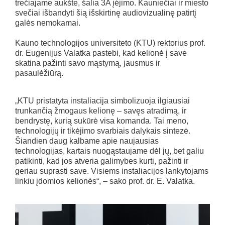
trečiajame aukšte, šalia 3A įėjimo. Kauniečiai ir miesto
svečiai išbandyti šią išskirtinę audiovizualinę patirtį
galės nemokamai.
Kauno technologijos universiteto (KTU) rektorius prof.
dr. Eugenijus Valatka pastebi, kad kelionė į save
skatina pažinti savo mąstymą, jausmus ir
pasaulėžiūrą.
„KTU pristatyta instaliacija simbolizuoja ilgiausiai
trunkančią žmogaus kelionę – savęs atradimą, ir
bendrystę, kurią sukūrė visa komanda. Tai meno,
technologijų ir tikėjimo svarbiais dalykais sintezė.
Šiandien daug kalbame apie naujausias
technologijas, kartais nuogąstaujame dėl jų, bet galiu
patikinti, kad jos atveria galimybes kurti, pažinti ir
geriau suprasti save. Visiems instaliacijos lankytojams
linkiu įdomios kelionės“, – sako prof. dr. E. Valatka.