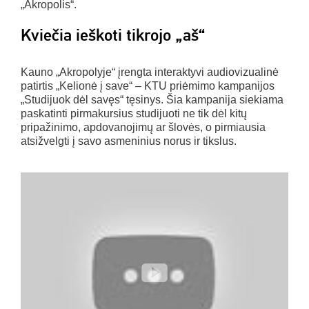
„Akropolis“.
Kviečia ieškoti tikrojo „aš“
Kauno „Akropolyje“ įrengta interaktyvi audiovizualinė
patirtis „Kelionė į save“ – KTU priėmimo kampanijos
„Studijuok dėl savęs“ tęsinys. Šia kampanija siekiama
paskatinti pirmakursius studijuoti ne tik dėl kitų
pripažinimo, apdovanojimų ar šlovės, o pirmiausia
atsižvelgti į savo asmeninius norus ir tikslus.