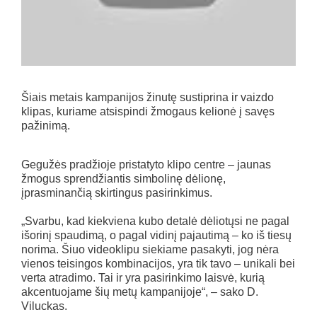
Šiais metais kampanijos žinutę sustiprina ir vaizdo
klipas, kuriame atsispindi žmogaus kelionė į savęs
pažinimą.
Gegužės pradžioje pristatyto klipo centre – jaunas
žmogus sprendžiantis simbolinę dėlionę,
įprasminančią skirtingus pasirinkimus.
„Svarbu, kad kiekviena kubo detalė dėliotųsi ne pagal
išorinį spaudimą, o pagal vidinį pajautimą – ko iš tiesų
norima. Šiuo videoklipu siekiame pasakyti, jog nėra
vienos teisingos kombinacijos, yra tik tavo – unikali bei
verta atradimo. Tai ir yra pasirinkimo laisvė, kurią
akcentuojame šių metų kampanijoje“, – sako D.
Viluckas.