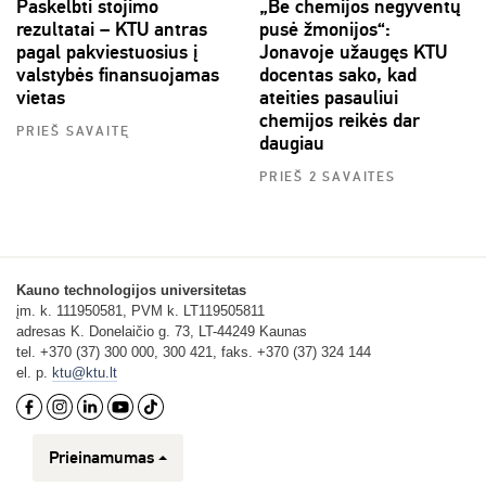
Paskelbti stojimo
„Be chemijos negyventų
rezultatai – KTU antras
pusė žmonijos“:
pagal pakviestuosius į
Jonavoje užaugęs KTU
valstybės finansuojamas
docentas sako, kad
vietas
ateities pasauliui
chemijos reikės dar
PRIEŠ SAVAITĘ
daugiau
PRIEŠ 2 SAVAITES
Kauno technologijos universitetas
įm. k. 111950581, PVM k. LT119505811
adresas K. Donelaičio g. 73, LT-44249 Kaunas
tel. +370 (37) 300 000, 300 421, faks. +370 (37) 324 144
el. p.
ktu@ktu.lt
Prieinamumas