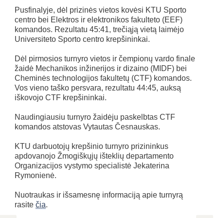
Pusfinalyje, dėl prizinės vietos kovėsi KTU Sporto
centro bei Elektros ir elektronikos fakulteto (EEF)
komandos. Rezultatu 45:41, trečiąją vietą laimėjo
Universiteto Sporto centro krepšininkai.
Dėl pirmosios turnyro vietos ir čempionų vardo finale
žaidė Mechanikos inžinerijos ir dizaino (MIDF) bei
Cheminės technologijos fakultetų (CTF) komandos.
Vos vieno taško persvara, rezultatu 44:45, auksą
iškovojo CTF krepšininkai.
Naudingiausiu turnyro žaidėju paskelbtas CTF
komandos atstovas Vytautas Česnauskas.
KTU darbuotojų krepšinio turnyro prizininkus
apdovanojo Žmogiškųjų išteklių departamento
Organizacijos vystymo specialistė Jekaterina
Rymonienė.
Nuotraukas ir išsamesnę informaciją apie turnyrą
rasite
čia
.