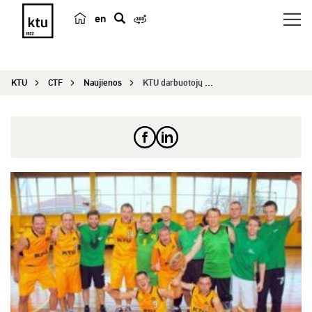
en
p
a
i
KTU
CTF
Naujienos
KTU darbuotojų krepšinio turnyro nugalėtojai – C...
e
š
k
a