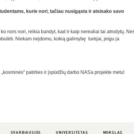
tudentams, kurie nori, tačiau nusigąsta ir atsisako savo
o nors nori, reikia bandyt, kad ir kaip nerealiai tai atrodytų. Nes
bulėti. Niekam neįdomu, kokią galimybę turėjai, jeigu ja
 „kosminės“ patirties ir įspūdžių darbo NASa projekte metu!
SVARBIAUSIOS
UNIVERSITETAS
MOKSLAS