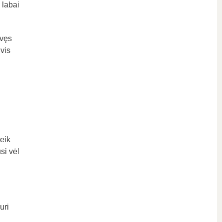
 labai
avęs
 vis
eik
si vėl
uri