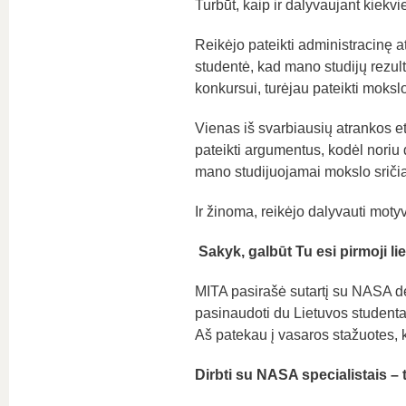
Turbūt, kaip ir dalyvaujant kiekv
Reikėjo pateikti administracinę 
studentė, kad mano studijų rezult
konkursui, turėjau pateikti mokslo
Vienas iš svarbiausių atrankos e
pateikti argumentus, kodėl noriu 
mano studijuojamai mokslo sričiai
Ir žinoma, reikėjo dalyvauti mot
Sakyk, g
albūt Tu esi pirmoji 
MITA pasirašė sutartį su NASA dė
pasinaudoti du Lietuvos studenta
Aš patekau į vasaros stažuotes, ki
Dirbti su NASA specialistais – 