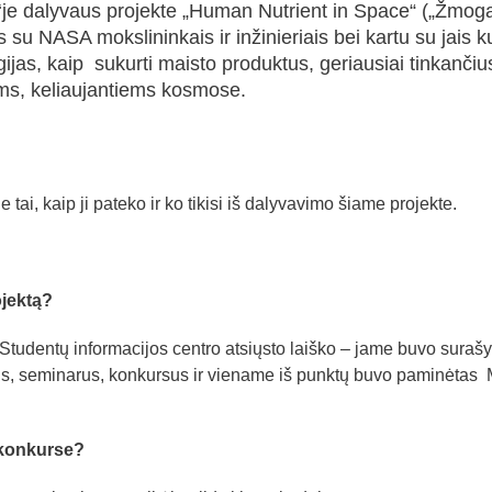
‘je dalyvaus projekte „Human Nutrient in Space“ („Žmog
 su NASA mokslininkais ir inžinieriais bei kartu su jais k
gijas, kaip sukurti maisto produktus, geriausiai tinkančiu
iams, keliaujantiems kosmose.
 tai, kaip ji pateko ir ko tikisi iš dalyvavimo šiame projekte.
ojektą?
tudentų informacijos centro atsiųsto laiško – jame buvo surašy
ius, seminarus, konkursus ir viename iš punktų buvo paminėtas
i konkurse?