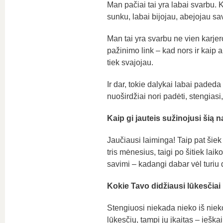
Man pačiai tai yra labai svarbu. 
sunku, labai bijojau, abejojau sav
Man tai yra svarbu ne vien karjero
pažinimo link – kad nors ir kaip a
tiek svajojau.
Ir dar, tokie dalykai labai padeda
nuoširdžiai nori padėti, stengiasi,
Kaip gi jauteis sužinojusi šią 
Jaučiausi laiminga! Taip pat šiek
tris mėnesius, taigi po šitiek laiko
savimi – kadangi dabar vėl turiu d
Kokie Tavo didžiausi lūkesčiai
Stengiuosi niekada nieko iš nieko 
lūkesčių, tampi jų įkaitas – ieškai 