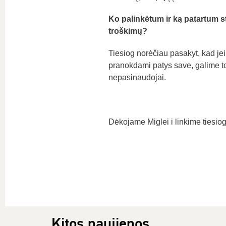
Ko palinkėtum ir ką patartum s
troškimų?
Tiesiog norėčiau pasakyt, kad jei k
pranokdami patys save, galime to
nepasinaudojai.
Dėkojame Miglei i linkime tiesiog
Kitos naujienos