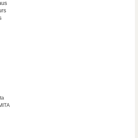
aus
urs
s
ta
 MITA