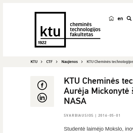
en
p
a
i
e
š
KTU
CTF
Naujienos
KTU Cheminės technologijos 
k
a
KTU Cheminės tech
Aurėja Mickonytė š
NASA
SVARBIAUSIOS
| 2016-05-01
Studentė laimėjo Mokslo, inov