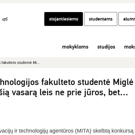
stojantiesiems
studentams
alumn
mokykloms
studijos
moks
fakulteto studentė Mi...
nologijos fakulteto studentė Miglė
ią vasarą leis ne prie jūros, bet…
acijų ir technologijų agentūros (MITA) skelbtą konkursą