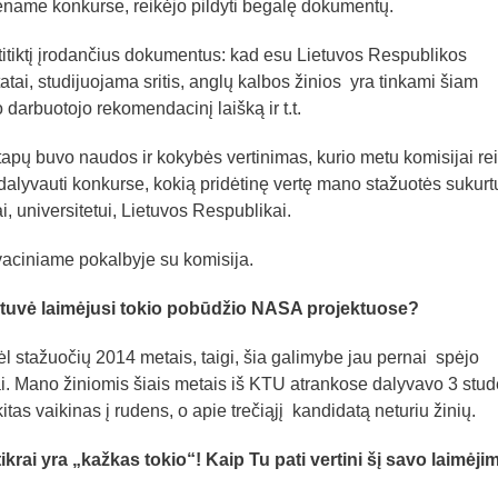
iename konkurse, reikėjo pildyti begalę dokumentų.
atitiktį įrodančius dokumentus: kad esu Lietuvos Respublikos
atai, studijuojama sritis, anglų kalbos žinios yra tinkami šiam
 darbuotojo rekomendacinį laišką ir t.t.
tapų buvo naudos ir kokybės vertinimas, kurio metu komisijai re
dalyvauti konkurse, kokią pridėtinę vertę mano stažuotės sukurt
, universitetui, Lietuvos Respublikai.
yvaciniame pokalbyje su komisija.
lietuvė laimėjusi tokio pobūdžio NASA projektuose?
l stažuočių 2014 metais, taigi, šia galimybe jau pernai spėjo
i. Mano žiniomis šiais metais iš KTU atrankose dalyvavo 3 stud
tas vaikinas į rudens, o apie trečiąjį kandidatą neturiu žinių.
tikrai yra „kažkas tokio“
!
Kaip Tu pati vertini šį savo laimėji