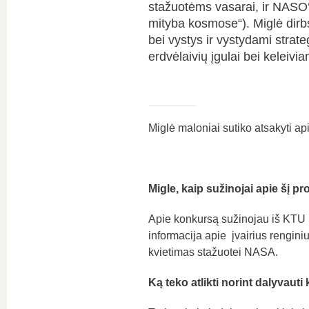
stažuotėms vasarai, ir NASO
mityba kosmose“). Miglė dirbs
bei vystys ir vystydami strate
erdvėlaivių įgulai bei keleiv
Miglė maloniai sutiko atsakyti apie
Migle, kaip sužinojai apie šį pr
Apie konkursą sužinojau iš KTU S
informacija apie įvairius rengin
kvietimas stažuotei NASA.
Ką teko atlikti norint dalyvaut