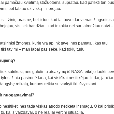
Kai pamačiau kvietimą stažuotėms, supratau, kad patekti ten bus
imi, bet labiau už viską – norėjau.
s ir žinių prasme, bet ir tuo, kad tai buvo dar vienas žingsnis s
bejojau, vis tiek bandžiau, kad ir kokia net sau atrodžiau naivi –
 atsirinkti žmones, kurie yra aplink tave, nes pamatai, kas tau
 tiki tavimi – man labai pasisekė, kad tokių turiu.
naujieną?
 tiek sutrikusi, nes galutinių atsakymų iš NASA reikėjo laukti bev
 tylos, žinia pasirodė tada, kai visiškai nesitikėjau. Ir dar, jaučiau
augybę reikalų, kuriuos reikia sutvarkyti iki išvykstant.
 ir nuogąstavimai?
nesitikėt, nes tada viskas atrodo netikėta ir smagu. O kai prisik
to, ką įsivaizdavai, o ne realiai vertini situaciją.