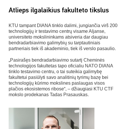
Atlieps ilgalaikius fakulteto tikslus
KTU tampant DIANA tinklo dalimi, jungiančia virš 200
technologijų ir testavimo centrų visame Aljanse,
universiteto mokslininkams atsiveria dar daugiau
bendradarbiavimo galimybių su tarptautiniais
partneriais tiek iš akademinio, tiek iš verslo pasaulio.
„Pasirašęs bendradarbiavimo sutartį Cheminės
technologijos fakultetas tapo oficialiu NATO DIANA
tinklo testavimo centru, o tai suteikia galimybę
fakultetui pasiūlyti savo analitinių tyrimų bazę bei
technologijų kūrimo mokslines paslaugas visos
plačios ekosistemos ribose“, – džiaugiasi KTU CTF
mokslo prodekanas Tadas Prasauskas.