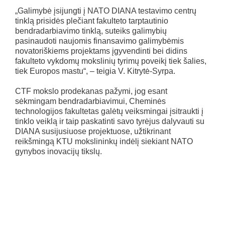
„Galimybė įsijungti į NATO DIANA testavimo centrų
tinklą prisidės plečiant fakulteto tarptautinio
bendradarbiavimo tinklą, suteiks galimybių
pasinaudoti naujomis finansavimo galimybėmis
novatoriškiems projektams įgyvendinti bei didins
fakulteto vykdomų mokslinių tyrimų poveikį tiek šalies,
tiek Europos mastu“, – teigia V. Kitrytė-Syrpa.
CTF mokslo prodekanas pažymi, jog esant
sėkmingam bendradarbiavimui, Cheminės
technologijos fakultetas galėtų veiksmingai įsitraukti į
tinklo veiklą ir taip paskatinti savo tyrėjus dalyvauti su
DIANA susijusiuose projektuose, užtikrinant
reikšmingą KTU mokslininkų indėlį siekiant NATO
gynybos inovacijų tikslų.