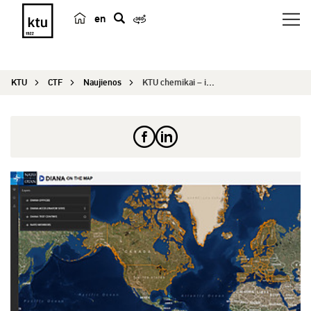
en
p
a
i
KTU
CTF
Naujienos
KTU chemikai – išskirtiniame NATO tinkle
e
š
k
a