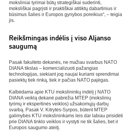
moksliniai tyrimai būtų strategiškai suderinti,
moksliškai pagrįsti ir praktiškai atitiktų dabartinius ir
būsimus šalies ir Europos gynybos poreikius“, – teigia
jis.
Reikšmingas indėlis į viso Aljanso
saugumą
Pasak fakulteto dekanės, ne mažiau svarbus NATO
DIANA tikslas – komercializuoti pažangias
technologijas, siekiant jog naujai kuriami sprendimai
pasiektų tiek rinką, tiek ir pačias NATO pajėgas.
Kalbėdama apie KTU mokslininkų indėlį į NATO
DIANA veiklą dekanė pabrėžia MTEP (mokslinių
tyrimų ir ekspertinės veiklos) užsakomųjų darbų
svarbą. Pasak V. Kitrytės-Syrpos, būtent MTEP
galimybės KTU mokslininkams leis dar labiau prisidėti
prie DIANA tinklo veiklos ir vystyti ne tik šalies, bet ir
Europos saugumo ateitį.