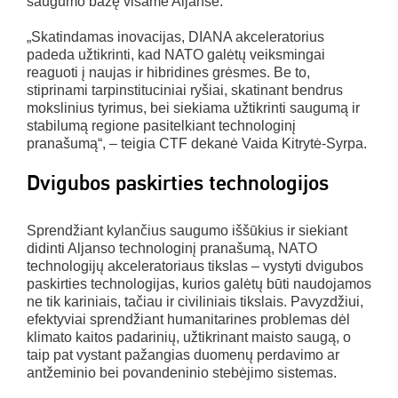
saugumo bazę visame Aljanse.
„Skatindamas inovacijas, DIANA akceleratorius
padeda užtikrinti, kad NATO galėtų veiksmingai
reaguoti į naujas ir hibridines grėsmes. Be to,
stiprinami tarpinstituciniai ryšiai, skatinant bendrus
mokslinius tyrimus, bei siekiama užtikrinti saugumą ir
stabilumą regione pasitelkiant technologinį
pranašumą“, – teigia CTF dekanė Vaida Kitrytė-Syrpa.
Dvigubos paskirties technologijos
Sprendžiant kylančius saugumo iššūkius ir siekiant
didinti Aljanso technologinį pranašumą, NATO
technologijų akceleratoriaus tikslas – vystyti dvigubos
paskirties technologijas, kurios galėtų būti naudojamos
ne tik kariniais, tačiau ir civiliniais tikslais. Pavyzdžiui,
efektyviai sprendžiant humanitarines problemas dėl
klimato kaitos padarinių, užtikrinant maisto saugą, o
taip pat vystant pažangias duomenų perdavimo ar
antžeminio bei povandeninio stebėjimo sistemas.