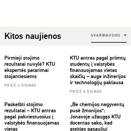
Kitos naujienos
SVARBIAUSIOS
Pirmieji stojimo
KTU antras pagal priimtų
rezultatai nuvylė? KTU
studentų į valstybės
ekspertės patarimai
finansuojamas vietas
stojantiesiems
skaičių – auga inžinerijos
ir technologijų paklausa
PRIEŠ 4 DIENAS
PRIEŠ 6 DIENAS
Paskelbti stojimo
„Be chemijos negyventų
rezultatai – KTU antras
pusė žmonijos“:
pagal pakviestuosius į
Jonavoje užaugęs KTU
valstybės finansuojamas
docentas sako, kad
vietas
ateities pasauliui