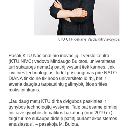
KTU CTF dekanė Vaida Kitrytė-Syrpa
Pasak KTU Nacionalinio inovacijų ir verslo centro
(KTU NIVC) vadovo Mindaugo Bulotos, universitetas
turi sukaupęs nemažą patirtį vystant tiek karines, tiek
civilines technologijas, todėl prisijungimas prie NATO
DIANA tinklo ne tik įrodo universiteto įdirbį, bet ir
atveria daugiau tarptautinių galimybių šios srities
mokslininkams.
„Jau daug metų KTU dirba dvigubos paskirties ir
gynybos technologijų vystyme. Taip pat esame pirmieji
iniciavę gynybos tematikos hakatoną (nuo 2019 m.),
taigi turime sukaupę didelę patirtį buriant ekosistemos
entuziastus“, – pasakoja M. Bulota.