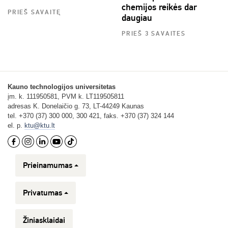
chemijos reikės dar
PRIEŠ SAVAITĘ
daugiau
PRIEŠ 3 SAVAITES
Kauno technologijos universitetas
įm. k. 111950581, PVM k. LT119505811
adresas K. Donelaičio g. 73, LT-44249 Kaunas
tel. +370 (37) 300 000, 300 421, faks. +370 (37) 324 144
el. p.
ktu@ktu.lt
Prieinamumas
Privatumas
Žiniasklaidai