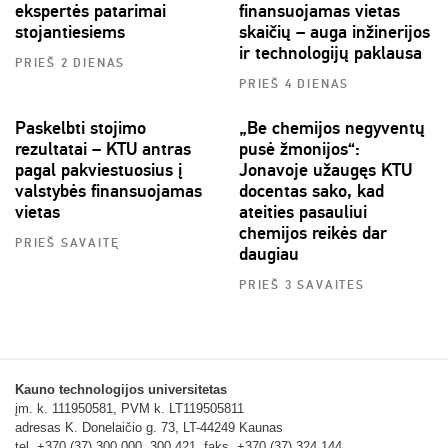
ekspertės patarimai
finansuojamas vietas
stojantiesiems
skaičių – auga inžinerijos
ir technologijų paklausa
PRIEŠ 2 DIENAS
PRIEŠ 4 DIENAS
Paskelbti stojimo
„Be chemijos negyventų
rezultatai – KTU antras
pusė žmonijos“:
pagal pakviestuosius į
Jonavoje užaugęs KTU
valstybės finansuojamas
docentas sako, kad
vietas
ateities pasauliui
chemijos reikės dar
PRIEŠ SAVAITĘ
daugiau
PRIEŠ 3 SAVAITES
Kauno technologijos universitetas
įm. k. 111950581, PVM k. LT119505811
adresas K. Donelaičio g. 73, LT-44249 Kaunas
tel. +370 (37) 300 000, 300 421, faks. +370 (37) 324 144