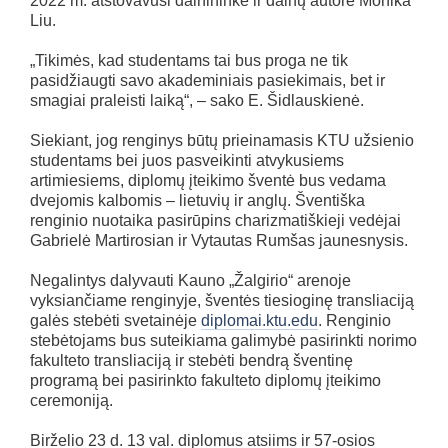
2022 m. atstovavusi dainininkė ir dainų autorė Monika
Liu.
„Tikimės, kad studentams tai bus proga ne tik
pasidžiaugti savo akademiniais pasiekimais, bet ir
smagiai praleisti laiką“, – sako E. Šidlauskienė.
Siekiant, jog renginys būtų prieinamasis KTU užsienio
studentams bei juos pasveikinti atvykusiems
artimiesiems, diplomų įteikimo šventė bus vedama
dvejomis kalbomis – lietuvių ir anglų. Šventiška
renginio nuotaika pasirūpins charizmatiškieji vedėjai
Gabrielė Martirosian ir Vytautas Rumšas jaunesnysis.
Negalintys dalyvauti Kauno „Žalgirio“ arenoje
vyksiančiame renginyje, šventės tiesioginę transliaciją
galės stebėti svetainėje
diplomai.ktu.edu
. Renginio
stebėtojams bus suteikiama galimybė pasirinkti norimo
fakulteto transliaciją ir stebėti bendrą šventinę
programą bei pasirinkto fakulteto diplomų įteikimo
ceremoniją.
Birželio 23 d. 13 val. diplomus atsiims ir 57-osios