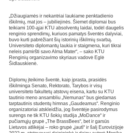
„Džiaugiamės ir nekantriai laukiame penktadienio
iškilmių, mat jos – jubiliejinės. Šiemet diplomai bus
teikiami 100-ąjai KTU absolventų laidai, todėl daugelis
renginio sprendimų, kuriuos pamatys šventės dalyviai,
buvo kurti pabrėžiant šių istorinių iškilmių svarbą.
Universiteto diplomantų laukia ir staigmena, kuri tikrai
neleis pamiršti savo Alma Mater“, – sako KTU
Renginių organizavimo skyriaus vadovė Eglė
Šidlauskienė.
Diplomų įteikimo šventė, kaip įprasta, prasidės
iškilminga Senato, Rektorato, Tarybos ir visų
universiteto fakultetų atstovų eisena, kartu su KTU
tautinio meno ansambliu „Nemunas“ bus giedamas
tarptautinis studentų himnas „Gaudeamus“. Renginio
organizatoriai atskleidžia, jog šventėje pasirodymus
surengs ne tik KTU šokių studija „MoDance“ ir
pučiamųjų grupė „The BrassBees“, bet ir garsūs
Lietuvos atlikėjai – roko grupė „jautì“ ir šalį Eurovizijoje