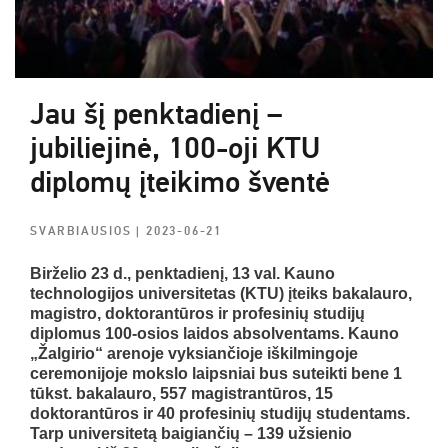
Jau šį penktadienį –
jubiliejinė, 100-oji KTU
diplomų įteikimo šventė
SVARBIAUSIOS
| 2023-06-21
Birželio 23 d., penktadienį, 13 val. Kauno
technologijos universitetas (KTU) įteiks bakalauro,
magistro, doktorantūros ir profesinių studijų
diplomus 100-osios laidos absolventams. Kauno
„Žalgirio“ arenoje vyksiančioje iškilmingoje
ceremonijoje mokslo laipsniai bus suteikti bene 1
tūkst. bakalauro, 557 magistrantūros, 15
doktorantūros ir 40 profesinių studijų studentams.
Tarp universitetą baigiančių – 139 užsienio