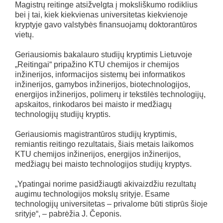
Magistrų reitinge atsižvelgta į moksliškumo rodiklius
bei į tai, kiek kiekvienas universitetas kiekvienoje
kryptyje gavo valstybės finansuojamų doktorantūros
vietų.
Geriausiomis bakalauro studijų kryptimis Lietuvoje
„Reitingai“ pripažino KTU chemijos ir chemijos
inžinerijos, informacijos sistemų bei informatikos
inžinerijos, gamybos inžinerijos, biotechnologijos,
energijos inžinerijos, polimerų ir tekstilės technologijų,
apskaitos, rinkodaros bei maisto ir medžiagų
technologijų studijų kryptis.
Geriausiomis magistrantūros studijų kryptimis,
remiantis reitingo rezultatais, šiais metais laikomos
KTU chemijos inžinerijos, energijos inžinerijos,
medžiagų bei maisto technologijos studijų kryptys.
„Ypatingai norime pasidžiaugti akivaizdžiu rezultatų
augimu technologijos mokslų srityje. Esame
technologijų universitetas – privalome būti stiprūs šioje
srityje“, – pabrėžia J. Čeponis.