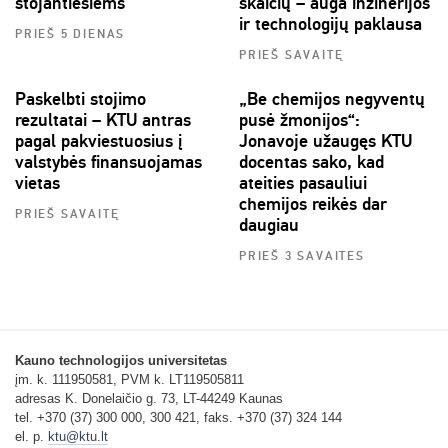
stojantiesiems
skaičių – auga inžinerijos
ir technologijų paklausa
PRIEŠ 5 DIENAS
PRIEŠ SAVAITĘ
Paskelbti stojimo
„Be chemijos negyventų
rezultatai – KTU antras
pusė žmonijos“:
pagal pakviestuosius į
Jonavoje užaugęs KTU
valstybės finansuojamas
docentas sako, kad
vietas
ateities pasauliui
chemijos reikės dar
PRIEŠ SAVAITĘ
daugiau
PRIEŠ 3 SAVAITES
Kauno technologijos universitetas
įm. k. 111950581, PVM k. LT119505811
adresas K. Donelaičio g. 73, LT-44249 Kaunas
tel. +370 (37) 300 000, 300 421, faks. +370 (37) 324 144
el. p.
ktu@ktu.lt