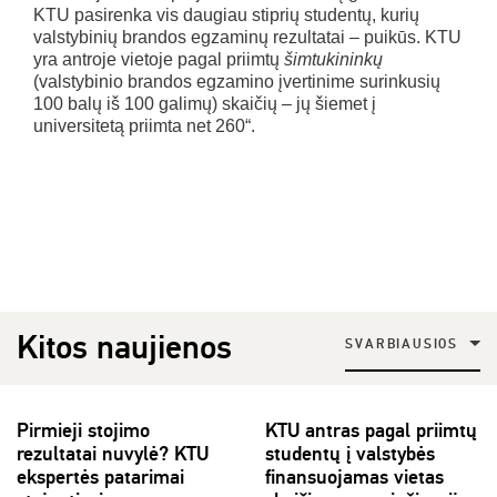
KTU pasirenka vis daugiau stiprių studentų, kurių
valstybinių brandos egzaminų rezultatai – puikūs. KTU
yra antroje vietoje pagal priimtų
šimtukininkų
(valstybinio brandos egzamino įvertinime surinkusių
100 balų iš 100 galimų) skaičių – jų šiemet į
universitetą priimta net 260“.
Kitos naujienos
SVARBIAUSIOS
Pirmieji stojimo
KTU antras pagal priimtų
rezultatai nuvylė? KTU
studentų į valstybės
ekspertės patarimai
finansuojamas vietas