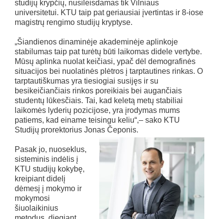
studijų krypčių, nusileisdamas tik Vilniaus
universitetui. KTU taip pat geriausiai įvertintas ir 8-iose
magistrų rengimo studijų kryptyse.
„Šiandienos dinaminėje akademinėje aplinkoje
stabilumas taip pat turėtų būti laikomas didele vertybe.
Mūsų aplinka nuolat keičiasi, ypač dėl demografinės
situacijos bei nuolatinės plėtros į tarptautines rinkas. O
tarptautiškumas yra tiesiogiai susijęs ir su
besikeičiančiais rinkos poreikiais bei augančiais
studentų lūkesčiais. Tai, kad keletą metų stabiliai
laikomės lyderių pozicijose, yra įrodymas mums
patiems, kad einame teisingu keliu“,– sako KTU
Studijų prorektorius Jonas Čeponis.
Pasak jo, nuoseklus,
sisteminis indėlis į
KTU studijų kokybę,
kreipiant didelį
dėmesį į mokymo ir
mokymosi
šiuolaikinius
metodus, diegiant