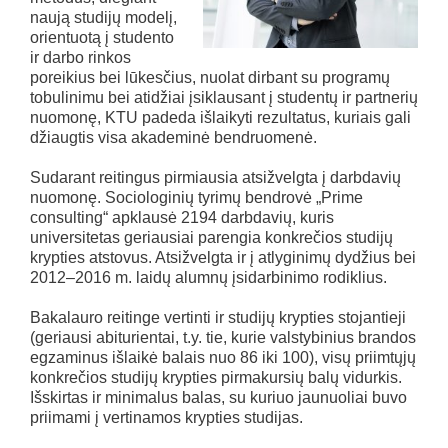
naują studijų modelį,
orientuotą į studento
ir darbo rinkos
poreikius bei lūkesčius, nuolat dirbant su programų
tobulinimu bei atidžiai įsiklausant į studentų ir partnerių
nuomonę, KTU padeda išlaikyti rezultatus, kuriais gali
džiaugtis visa akademinė bendruomenė.
Sudarant reitingus pirmiausia atsižvelgta į darbdavių
nuomonę. Sociologinių tyrimų bendrovė „Prime
consulting“ apklausė 2194 darbdavių, kuris
universitetas geriausiai parengia konkrečios studijų
krypties atstovus. Atsižvelgta ir į atlyginimų dydžius bei
2012–2016 m. laidų alumnų įsidarbinimo rodiklius.
Bakalauro reitinge vertinti ir studijų krypties stojantieji
(geriausi abiturientai, t.y. tie, kurie valstybinius brandos
egzaminus išlaikė balais nuo 86 iki 100), visų priimtųjų
konkrečios studijų krypties pirmakursių balų vidurkis.
Išskirtas ir minimalus balas, su kuriuo jaunuoliai buvo
priimami į vertinamos krypties studijas.