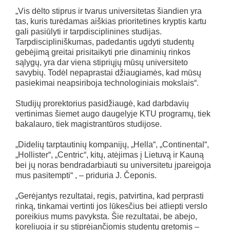
„Vis dėlto stiprus ir tvarus universitetas šiandien yra
tas, kuris turėdamas aiškias prioritetines kryptis kartu
gali pasiūlyti ir tarpdisciplinines studijas.
Tarpdiscipliniškumas, padedantis ugdyti studentų
gebėjimą greitai prisitaikyti prie dinaminių rinkos
sąlygų, yra dar viena stipriųjų mūsų universiteto
savybių. Todėl nepaprastai džiaugiamės, kad mūsų
pasiekimai neapsiriboja technologiniais mokslais“.
Studijų prorektorius pasidžiaugė, kad darbdavių
vertinimas šiemet augo daugelyje KTU programų, tiek
bakalauro, tiek magistrantūros studijose.
„Didelių tarptautinių kompanijų, „Hella“, „Continental“,
„Hollister“, „Centric“, kitų, atėjimas į Lietuvą ir Kauną
bei jų noras bendradarbiauti su universitetu įpareigoja
mus pasitempti“ , – priduria J. Čeponis.
„Gerėjantys rezultatai, regis, patvirtina, kad perprasti
rinką, tinkamai vertinti jos lūkesčius bei atliepti verslo
poreikius mums pavyksta. Šie rezultatai, be abejo,
koreliuoja ir su stiprėjančiomis studentų gretomis –