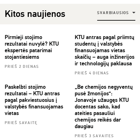
Kitos naujienos
SVARBIAUSIOS
Pirmieji stojimo
KTU antras pagal priimtų
rezultatai nuvylė? KTU
studentų į valstybės
ekspertės patarimai
finansuojamas vietas
stojantiesiems
skaičių – auga inžinerijos
ir technologijų paklausa
PRIEŠ 2 DIENAS
PRIEŠ 4 DIENAS
Paskelbti stojimo
„Be chemijos negyventų
rezultatai – KTU antras
pusė žmonijos“:
pagal pakviestuosius į
Jonavoje užaugęs KTU
valstybės finansuojamas
docentas sako, kad
vietas
ateities pasauliui
chemijos reikės dar
PRIEŠ SAVAITĘ
daugiau
PRIEŠ 3 SAVAITES