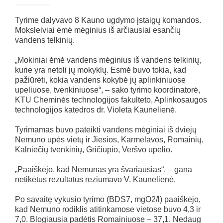
Tyrime dalyvavo 8 Kauno ugdymo įstaigų komandos.
Moksleiviai ėmė mėginius iš arčiausiai esančių
vandens telkinių.
„Mokiniai ėmė vandens mėginius iš vandens telkinių,
kurie yra netoli jų mokyklų. Esmė buvo tokia, kad
pažiūrėti, kokia vandens kokybė jų aplinkiniuose
upeliuose, tvenkiniuose“, – sako tyrimo koordinatorė,
KTU Cheminės technologijos fakulteto, Aplinkosaugos
technologijos katedros dr. Violeta Kaunelienė.
Tyrimamas buvo pateikti vandens mėginiai iš dviejų
Nemuno upės vietų ir Jiesios, Karmėlavos, Romainių,
Kalniečių tvenkinių, Gričiupio, Veršvo upelio.
„Paaiškėjo, kad Nemunas yra švariausias“, – gana
netikėtus rezultatus reziumavo V. Kaunelienė.
Po savaitę vykusio tyrimo (BDS7, mgO2/l) paaiškėjo,
kad Nemuno rodiklis atitinkamose vietose buvo 4,3 ir
7,0. Blogiausia padėtis Romainiuose – 37,1. Nedaug