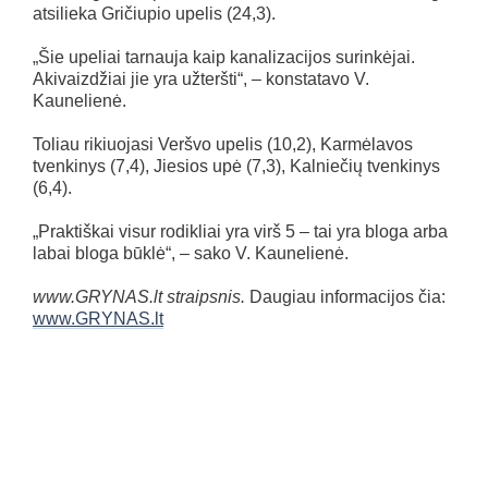
atsilieka Gričiupio upelis (24,3).
„Šie upeliai tarnauja kaip kanalizacijos surinkėjai.
Akivaizdžiai jie yra užteršti“, – konstatavo V.
Kaunelienė.
Toliau rikiuojasi Veršvo upelis (10,2), Karmėlavos
tvenkinys (7,4), Jiesios upė (7,3), Kalniečių tvenkinys
(6,4).
„Praktiškai visur rodikliai yra virš 5 – tai yra bloga arba
labai bloga būklė“, – sako V. Kaunelienė.
www.GRYNAS.lt straipsnis.
Daugiau informacijos čia:
www.GRYNAS.lt