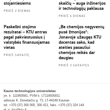
stojantiesiems
skaičių – auga inžinerijos
ir technologijų paklausa
PRIEŠ 2 DIENAS
PRIEŠ 4 DIENAS
Paskelbti stojimo
„Be chemijos negyventų
rezultatai – KTU antras
pusė žmonijos“:
pagal pakviestuosius į
Jonavoje užaugęs KTU
valstybės finansuojamas
docentas sako, kad
vietas
ateities pasauliui
chemijos reikės dar
PRIEŠ SAVAITĘ
daugiau
PRIEŠ 3 SAVAITES
Kauno technologijos universitetas
įm. k. 111950581, PVM k. LT119505811
adresas K. Donelaičio g. 73, LT-44249 Kaunas
tel. +370 (37) 300 000, 300 421, faks. +370 (37) 324 144
el. p.
ktu@ktu.lt