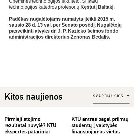
Cheminės technologijos fakulteto, Silikatų
technologijos katedros profesorių
Kęstutį Baltakį.
Padėkas nugalėtojams numatyta įteikti 2015 m.
sausio 28 d. 13 val. per Senato posėdį. Nugalėtojų
pasveikinti atvyks dr. J. P. Kazicko šeimos fondo
administracijos direktorius Zenonas Bedalis.
Kitos naujienos
SVARBIAUSIOS
Pirmieji stojimo
KTU antras pagal priimtų
rezultatai nuvylė? KTU
studentų į valstybės
ekspertės patarimai
finansuojamas vietas