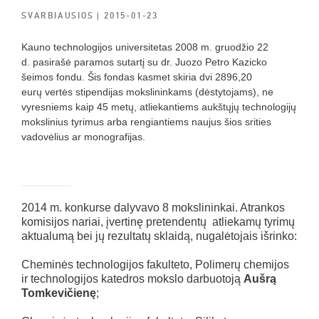
SVARBIAUSIOS
| 2015-01-23
Kauno technologijos universitetas
2008 m. gruodžio 22
d.
pasirašė paramos sutartį su dr. Juozo Petro Kazicko
šeimos fondu. Šis fondas kasmet skiria dvi 2896,20
eurų vertės stipendijas mokslininkams (dėstytojams), ne
vyresniems kaip 45 metų, atliekantiems aukštųjų technologijų
mokslinius tyrimus arba rengiantiems naujus šios srities
vadovėlius ar monografijas.
2014 m. konkurse dalyvavo 8 mokslininkai. Atrankos
komisijos nariai, įvertinę pretendentų atliekamų tyrimų
aktualumą bei jų rezultatų sklaidą, nugalėtojais išrinko:
Cheminės technologijos fakulteto, Polimerų chemijos
ir technologijos katedros mokslo darbuotoją
Aušrą
Tomkevičienę
;