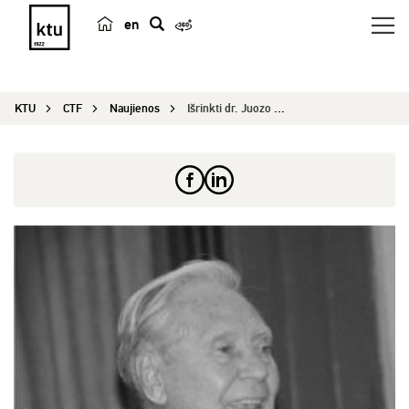
en
p
a
i
KTU
CTF
Naujienos
Išrinkti dr. Juozo Petro Kazicko šeimos fondo me...
e
š
k
a