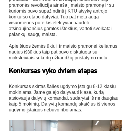
pramonės revoliucija atneša į maisto pramonę ir su
kuriomis buvo supažindinti į KTU atvykę antrojo
konkurso etapo dalyviai. Tuo pat metu auga
visuomenės poreikis efektyviai naudoti
atsinaujinančius gamtos išteklius, vartoti sveikatai
palankų, saugų maistą.
Apie šiuos žemės ūkiui ir maisto pramonei keliamus
naujus iššūkius taip pat buvo diskutuota su
moksleiviais sukurtų užkandžių pristatymo metu.
Konkursas vyko dviem etapas
Konkursas skirtas šalies ugdymo įstaigų 8-12 klasių
mokiniams. Jame galėjo dalyvauti klasė, kurią
atstovauja dalyvių komandai, sudarytai iš ne daugiau
kaip 5 mokinių. Dalyvių komandų skaičius iš vienos
ugdymo įstaigos nebuvo ribojamas.