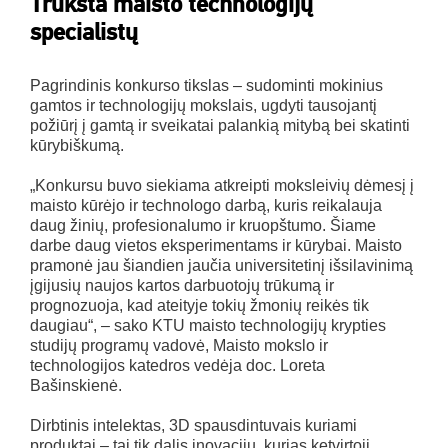
Trūksta maisto technologijų
specialistų
Pagrindinis konkurso tikslas – sudominti mokinius
gamtos ir technologijų mokslais, ugdyti tausojantį
požiūrį į gamtą ir sveikatai palankią mitybą bei skatinti
kūrybiškumą.
„Konkursu buvo siekiama atkreipti moksleivių dėmesį į
maisto kūrėjo ir technologo darbą, kuris reikalauja
daug žinių, profesionalumo ir kruopštumo. Šiame
darbe daug vietos eksperimentams ir kūrybai. Maisto
pramonė jau šiandien jaučia universitetinį išsilavinimą
įgijusių naujos kartos darbuotojų trūkumą ir
prognozuoja, kad ateityje tokių žmonių reikės tik
daugiau“, – sako KTU maisto technologijų krypties
studijų programų vadovė, Maisto mokslo ir
technologijos katedros vedėja doc. Loreta
Bašinskienė.
Dirbtinis intelektas, 3D spausdintuvais kuriami
produktai – tai tik dalis inovacijų, kurias ketvirtoji