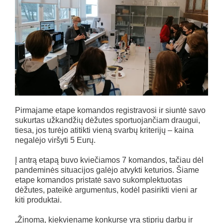
Pirmajame etape komandos registravosi ir siuntė savo
sukurtas užkandžių dėžutes sportuojančiam draugui,
tiesa, jos turėjo atitikti vieną svarbų kriterijų – kaina
negalėjo viršyti 5 Eurų.
Į antrą etapą buvo kviečiamos 7 komandos, tačiau dėl
pandeminės situacijos galėjo atvykti keturios. Šiame
etape komandos pristatė savo sukomplektuotas
dėžutes, pateikė argumentus, kodėl pasirikti vieni ar
kiti produktai.
„Žinoma, kiekviename konkurse yra stiprių darbų ir