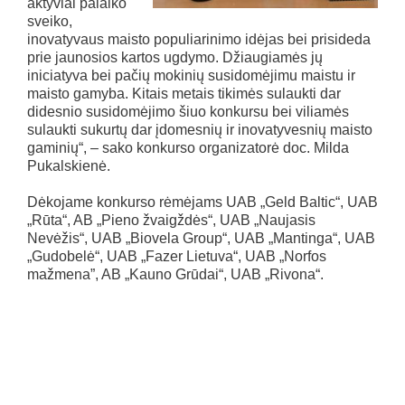
aktyviai palaiko
sveiko,
inovatyvaus maisto populiarinimo idėjas bei prisideda
prie jaunosios kartos ugdymo. Džiaugiamės jų
iniciatyva bei pačių mokinių susidomėjimu maistu ir
maisto gamyba. Kitais metais tikimės sulaukti dar
didesnio susidomėjimo šiuo konkursu bei viliamės
sulaukti sukurtų dar įdomesnių ir inovatyvesnių maisto
gaminių“, – sako konkurso organizatorė doc. Milda
Pukalskienė.
Dėkojame konkurso rėmėjams UAB „Geld Baltic“, UAB
„Rūta“, AB „Pieno žvaigždės“, UAB „Naujasis
Nevėžis“, UAB „Biovela Group“, UAB „Mantinga“, UAB
„Gudobelė“, UAB „Fazer Lietuva“, UAB „Norfos
mažmena”, AB „Kauno Grūdai“, UAB „Rivona“.