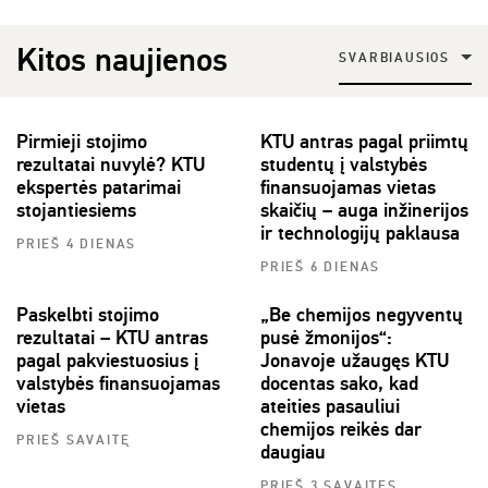
Kitos naujienos
SVARBIAUSIOS
Pirmieji stojimo
KTU antras pagal priimtų
rezultatai nuvylė? KTU
studentų į valstybės
ekspertės patarimai
finansuojamas vietas
stojantiesiems
skaičių – auga inžinerijos
ir technologijų paklausa
PRIEŠ 4 DIENAS
PRIEŠ 6 DIENAS
Paskelbti stojimo
„Be chemijos negyventų
rezultatai – KTU antras
pusė žmonijos“:
pagal pakviestuosius į
Jonavoje užaugęs KTU
valstybės finansuojamas
docentas sako, kad
vietas
ateities pasauliui
chemijos reikės dar
PRIEŠ SAVAITĘ
daugiau
PRIEŠ 3 SAVAITES