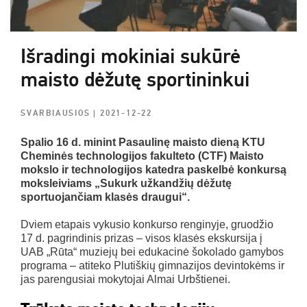
Išradingi mokiniai sukūrė
maisto dėžutę sportininkui
SVARBIAUSIOS
| 2021-12-22
Spalio 16 d. minint Pasaulinę maisto dieną KTU
Cheminės technologijos fakulteto (CTF) Maisto
mokslo ir technologijos katedra paskelbė konkursą
moksleiviams „Sukurk užkandžių dėžutę
sportuojančiam klasės draugui“.
Dviem etapais vykusio konkurso renginyje, gruodžio
17 d. pagrindinis prizas – visos klasės ekskursija į
UAB „Rūta“ muziejų bei edukacinė šokolado gamybos
programa – atiteko Plutiškių gimnazijos devintokėms ir
jas parengusiai mokytojai Almai Urbštienei.