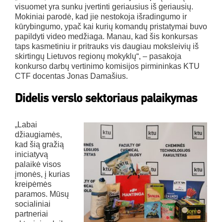
visuomet yra sunku įvertinti geriausius iš geriausių.
Mokiniai parodė, kad jie nestokoja išradingumo ir
kūrybingumo, ypač kai kurių komandų pristatymai buvo
papildyti video medžiaga. Manau, kad šis konkursas
taps kasmetiniu ir pritrauks vis daugiau moksleivių iš
skirtingų Lietuvos regionų mokyklų“, – pasakoja
konkurso darbų vertinimo komisijos pirmininkas KTU
CTF docentas Jonas Damašius.
Didelis verslo sektoriaus palaikymas
„Labai
džiaugiamės,
kad šią gražią
iniciatyvą
palaikė visos
įmonės, į kurias
kreipėmės
paramos. Mūsų
socialiniai
partneriai