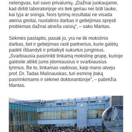
nelengvas, turi savo privalumų. „Dažnai juokaujame,
kad dirbti laboratorijoje vis tiek geriau nei būti lauke,
kai lyja ar sninga. Nors tyrimų rezultatai ne visada
ateina greitai, nuolatinis darbas ir gebėjimas spręsti
problemas dažnai atneša vaisių“, – sako Mantas.
Sėkmės paslaptis, pasak jo, yra ne tik mokslinis
darbas, bet ir gebėjimas rasti partnerius, kurie galėtų
padėti išbandyti ir pritaikyti sukurtus junginius.
„Svarbiausia pasirinkti tinkamą mokslinę grupę, kurioje
galėsite atlikti jums įdomiausius ir svarbiausius
tyrimus. Be to, tinkamas vadovas, kaip mano atveju
prof. Dr. Tadas Malinauskas, turi esminę įtaką
pasirinkimams ir sėkmei doktorantūroje“, – pabrėžia
Mantas.