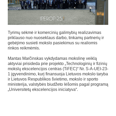
Tyrimų sėkmė ir komercinių galimybių realizavimas
priklauso nuo nuoseklaus darbo, tinkamų partnerių ir
gebėjimo susieti mokslo pasiekimus su realiomis
rinkos reikmėmis.
Mantas Marčinskas vykdydamas mokslinę veiklą
aktyviai prisideda prie projekto „Technologinių ir fizinių
mokslų ekscelencijos centras (TiFEC)“ Nr. S-A-UEI-23-
1 įgyvendinimo, kurį finansuoja Lietuvos mokslo taryba
ir Lietuvos Respublikos švietimo, mokslo ir sporto
ministerija, valstybės biudžeto lėšomis pagal programą
„Universitetų ekscelencijos iniciatyva“.