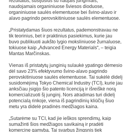
rezultatus, susijusius su naujais junginiais,
naudojamais organiniuose šviesos dioduose,
organiniuose saulės elementuose bei švino-alavo ir
alavo pagrindo perovskitiniuose saulės elementuose.
„Pristatydamas šiuos rezultatus, pademonstravau ne
tik teorinius, bet ir praktinius pasiekimus, kurie jau
buvo publikuoti aukšto lygio moksliniuose žurnaluose,
tokiuose kaip „Advanced Energy Materials“, – teigia
Mantas Marčinskas.
Vienas iš pristatytų junginių sulaukė ypatingo dėmesio
dėl savo 23% efektyvumo švino-alavo pagrindo
perovskitiniuose saulės elementuose. Tai sukėlė didelį
susidomėjimą Tokyo Chemical Industry (TCI), kurie jau
anksčiau įsigijo šio patento licenciją ir išreiškė norą
komercializuoti šį junginį. Nors atradimas turi didelį
potencialą rinkoje, viena iš pagrindinių kliūčių šiuo
metu yra didelė pradinės medžiagos kaina.
„Sutarėme su TCI, kad jie ieškos sprendimų, kaip
sumažinti šios medžiagos savikainą ir pradėti
komercinę gamybą. Tai svarbus žingsnis tiek