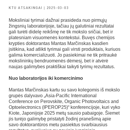
KTU ATSAKINGAI
| 2025-03-03
Moksliniai tyrimai dažnai prasideda nuo pirmųjų
žingsnių laboratorijoje, tačiau jų galutiniai rezultatai
gali turėti didelę reikšmę ne tik mokslo sričiai, bet ir
platesniam visuomenės kontekstui. Buvęs chemijos
krypties doktorantas Mantas Marčinskas kasdien
įsitikina, kad atlikti tyrimai gali virsti produktais, kuriuos
galima komercializuoti. Jo pasiekimai ne tik pritraukė
mokslininkų bendruomenės dėmesį, bet ir atvėrė
naujas galimybes praktiškai taikyti tyrimų rezultatus.
Nuo laboratorijos iki komercinimo
Mantas Marčinskas kartu su savo kolegomis iš mokslo
grupės dalyvavo „Asia-Pacific International
Conference on Perovskite, Organic Photovoltaics and
Optoelectronics (IPEROP25)“ konferencijoje, kuri vyko
Kiote, Japonijoje 2025 metų sausio pabaigoje. Šiemet
jis turėjo galimybę pristatyti žodinį pranešimą apie
savo doktorantūros metu pasiektus svarbiausius