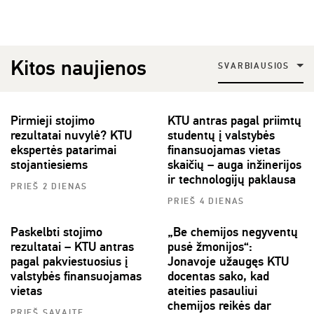
Kitos naujienos
SVARBIAUSIOS
Pirmieji stojimo
KTU antras pagal priimtų
rezultatai nuvylė? KTU
studentų į valstybės
ekspertės patarimai
finansuojamas vietas
stojantiesiems
skaičių – auga inžinerijos
ir technologijų paklausa
PRIEŠ 2 DIENAS
PRIEŠ 4 DIENAS
Paskelbti stojimo
„Be chemijos negyventų
rezultatai – KTU antras
pusė žmonijos“:
pagal pakviestuosius į
Jonavoje užaugęs KTU
valstybės finansuojamas
docentas sako, kad
vietas
ateities pasauliui
chemijos reikės dar
PRIEŠ SAVAITĘ