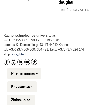
daugiau
PRIEŠ 3 SAVAITES
Kauno technologijos universitetas
įm. k. 111950581, PVM k. LT119505811
adresas K. Donelaičio g. 73, LT-44249 Kaunas
tel. +370 (37) 300 000, 300 421, faks. +370 (37) 324 144
el. p.
ktu@ktu.lt
Prieinamumas
Privatumas
Žiniasklaidai