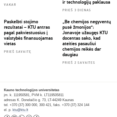
ir technologijų paklausa
VAKAR
PRIEŠ 3 DIENAS
Paskelbti stojimo
„Be chemijos negyventų
rezultatai – KTU antras
pusė žmonijos“:
pagal pakviestuosius į
Jonavoje užaugęs KTU
valstybės finansuojamas
docentas sako, kad
vietas
ateities pasauliui
chemijos reikės dar
PRIEŠ SAVAITĘ
daugiau
PRIEŠ 2 SAVAITES
Kauno technologijos universitetas
įm. k. 111950581, PVM k. LT119505811
adresas K. Donelaičio g. 73, LT-44249 Kaunas
tel. +370 (37) 300 000, 300 421, faks. +370 (37) 324 144
el. p.
ktu@ktu.lt