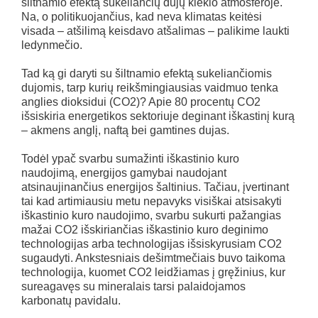
šiltnamio efektą sukeliančių dujų kiekio atmosferoje.
Na, o politikuojančius, kad neva klimatas keitėsi
visada – atšilimą keisdavo atšalimas – palikime laukti
ledynmečio.
Tad ką gi daryti su šiltnamio efektą sukeliančiomis
dujomis, tarp kurių reikšmingiausias vaidmuo tenka
anglies dioksidui (CO2)? Apie 80 procentų CO2
išsiskiria energetikos sektoriuje deginant iškastinį kurą
– akmens anglį, naftą bei gamtines dujas.
Todėl ypač svarbu sumažinti iškastinio kuro
naudojimą, energijos gamybai naudojant
atsinaujinančius energijos šaltinius. Tačiau, įvertinant
tai kad artimiausiu metu nepavyks visiškai atsisakyti
iškastinio kuro naudojimo, svarbu sukurti pažangias
mažai CO2 išskiriančias iškastinio kuro deginimo
technologijas arba technologijas išsiskyrusiam CO2
sugaudyti. Ankstesniais dešimtmečiais buvo taikoma
technologija, kuomet CO2 leidžiamas į gręžinius, kur
sureagavęs su mineralais tarsi palaidojamos
karbonatų pavidalu.