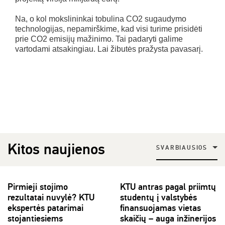
Na, o kol mokslininkai tobulina CO2 sugaudymo
technologijas, nepamirškime, kad visi turime prisidėti
prie CO2 emisijų mažinimo. Tai padaryti galime
vartodami atsakingiau. Lai žibutės pražysta pavasarį.
Kitos naujienos
SVARBIAUSIOS
Pirmieji stojimo
KTU antras pagal priimtų
rezultatai nuvylė? KTU
studentų į valstybės
ekspertės patarimai
finansuojamas vietas
stojantiesiems
skaičių – auga inžinerijos