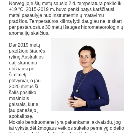
Norvegijoje šių metų sausio 2 d. temperatūra pakilo iki
+19 °C. 2015-2019 m. buvo penki patys karščiausi
metai pasaulyje nuo instrumentinių matavimų
pradžios. Temperatūros kilimą lydi daugiau nei triskart
per pastaruosius 30 metų išaugęs hidrometeorologinių
anomalijų skaičius.
Dar 2019 metų
pradžioje šiaurės
rytinę Australijos
dalį skandino
didžiausi per
šimtmetį
potvyniai, o jau
2020 metus ši
šalis pasitiko
masiniais
gaisrais, kurie
jau panėšėjo į
apokalipsę.
Mokslo bendruomenei yra pakankamai akivaizdu, jog
tai vyksta dėl žmogaus veiklos sukelto pernelyg didelio