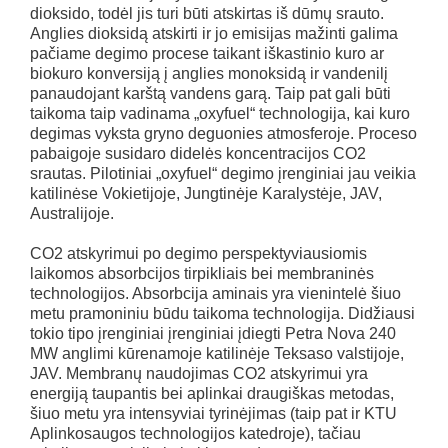
dioksido, todėl jis turi būti atskirtas iš dūmų srauto.
Anglies dioksidą atskirti ir jo emisijas mažinti galima
pačiame degimo procese taikant iškastinio kuro ar
biokuro konversiją į anglies monoksidą ir vandenilį
panaudojant karštą vandens garą. Taip pat gali būti
taikoma taip vadinama „oxyfuel“ technologija, kai kuro
degimas vyksta gryno deguonies atmosferoje. Proceso
pabaigoje susidaro didelės koncentracijos CO2
srautas. Pilotiniai „oxyfuel“ degimo įrenginiai jau veikia
katilinėse Vokietijoje, Jungtinėje Karalystėje, JAV,
Australijoje.
CO2 atskyrimui po degimo perspektyviausiomis
laikomos absorbcijos tirpikliais bei membraninės
technologijos. Absorbcija aminais yra vienintelė šiuo
metu pramoniniu būdu taikoma technologija. Didžiausi
tokio tipo įrenginiai įrenginiai įdiegti Petra Nova 240
MW anglimi kūrenamoje katilinėje Teksaso valstijoje,
JAV. Membranų naudojimas CO2 atskyrimui yra
energiją taupantis bei aplinkai draugiškas metodas,
šiuo metu yra intensyviai tyrinėjimas (taip pat ir KTU
Aplinkosaugos technologijos katedroje), tačiau