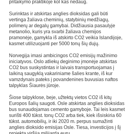
pritaikymo praktikoje kol kas nedaug.
Surinktas ir atskirtas anglies dioksidas gali būti
vertinga žaliava cheminių, statybinių medžiagų,
polimerų ar degalų gamybai. Didžiausia pasaulyje
metanolio, kuris yra svarbi žaliava chemijos
pramonėje, gamykla iš atskirto CO2 veikia Islandijoje,
kasmet utilizuojanti per 5000 tonų šių dujų.
Norvegija imasi ambicingos CO2 emisijų mažinimo
iniciatyvos. Oslo atliekų deginimo įmonėje atskirtas
CO2 bus suskystintas ir laivais transportuojamas į
laikiną saugyklą vakariniame šalies krante, iš kur
vamzdynais pateks į povandenines buvusias naftos
talpyklas Šiaurės jūroje.
Šiose talpyklose, beje, užtektų vietos CO2 iš kitų
Europos šalių saugoti. Osle atskirtas anglies dioksidas
bus sunaudojamas cemento gamyboje. Tai leis kasmet
surišti 400 tūkst. tonų CO2 arba tiek, kiek išsiskiria 60
tūkst. automobilių, ir iki 2020 m. perpus sumažinti
anglies dioksido emisijas Osle. Tiesa, investicijos į šį
projektą viršija milijardą eurų.