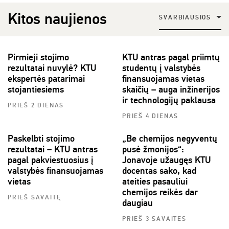
Kitos naujienos
SVARBIAUSIOS
Pirmieji stojimo
KTU antras pagal priimtų
rezultatai nuvylė? KTU
studentų į valstybės
ekspertės patarimai
finansuojamas vietas
stojantiesiems
skaičių – auga inžinerijos
ir technologijų paklausa
PRIEŠ 2 DIENAS
PRIEŠ 4 DIENAS
Paskelbti stojimo
„Be chemijos negyventų
rezultatai – KTU antras
pusė žmonijos“:
pagal pakviestuosius į
Jonavoje užaugęs KTU
valstybės finansuojamas
docentas sako, kad
vietas
ateities pasauliui
chemijos reikės dar
PRIEŠ SAVAITĘ
daugiau
PRIEŠ 3 SAVAITES