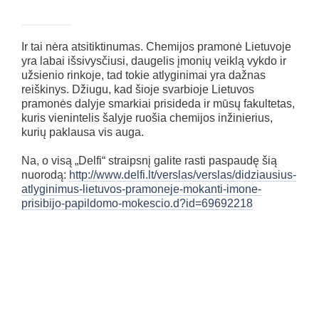
Ir tai nėra atsitiktinumas. Chemijos pramonė Lietuvoje
yra labai išsivysčiusi, daugelis įmonių veiklą vykdo ir
užsienio rinkoje, tad tokie atlyginimai yra dažnas
reiškinys. Džiugu, kad šioje svarbioje Lietuvos
pramonės dalyje smarkiai prisideda ir mūsų fakultetas,
kuris vienintelis šalyje ruošia chemijos inžinierius,
kurių paklausa vis auga.
Na, o visą „Delfi“ straipsnį galite rasti paspaudę šią
nuorodą:
http://www.delfi.lt/verslas/verslas/didziausius-
atlyginimus-lietuvos-pramoneje-mokanti-imone-
prisibijo-papildomo-mokescio.d?id=69692218