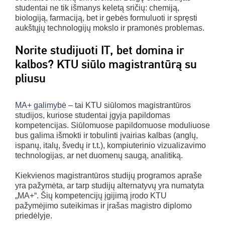
studentai ne tik išmanys keletą sričių: chemiją,
biologiją, farmaciją, bet ir gebės formuluoti ir spręsti
aukštųjų technologijų mokslo ir pramonės problemas.
Norite studijuoti IT, bet domina ir
kalbos? KTU siūlo magistrantūrą su
pliusu
MA+ galimybė
– tai KTU siūlomos magistrantūros
studijos, kuriose studentai įgyja papildomas
kompetencijas. Siūlomuose papildomuose moduliuose
bus galima išmokti ir tobulinti įvairias kalbas (anglų,
ispanų, italų, švedų ir t.t.), kompiuterinio vizualizavimo
technologijas, ar net duomenų saugą, analitiką.
Kiekvienos magistrantūros studijų programos apraše
yra pažymėta, ar tarp studijų alternatyvų yra numatyta
„MA+“. Šių kompetencijų įgijimą įrodo KTU
pažymėjimo suteikimas ir įrašas magistro diplomo
priedėlyje.