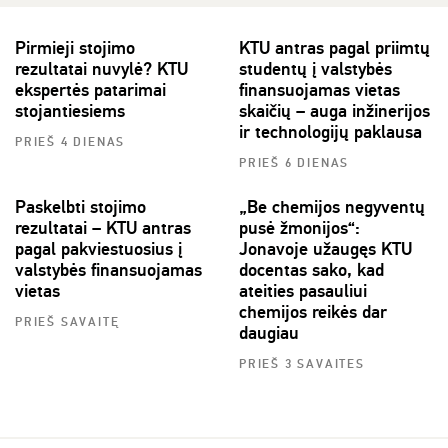
Pirmieji stojimo
KTU antras pagal priimtų
rezultatai nuvylė? KTU
studentų į valstybės
ekspertės patarimai
finansuojamas vietas
stojantiesiems
skaičių – auga inžinerijos
ir technologijų paklausa
PRIEŠ 4 DIENAS
PRIEŠ 6 DIENAS
Paskelbti stojimo
„Be chemijos negyventų
rezultatai – KTU antras
pusė žmonijos“:
pagal pakviestuosius į
Jonavoje užaugęs KTU
valstybės finansuojamas
docentas sako, kad
vietas
ateities pasauliui
chemijos reikės dar
PRIEŠ SAVAITĘ
daugiau
PRIEŠ 3 SAVAITES