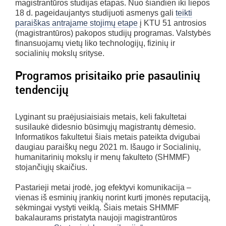
magistrantūros studijas etapas. Nuo šiandien iki liepos
18 d. pageidaujantys studijuoti asmenys gali
teikti
paraiškas antrajame stojimų etape
į KTU 51 antrosios
(magistrantūros) pakopos studijų programas. Valstybės
finansuojamų vietų liko technologijų, fizinių ir
socialinių mokslų srityse.
Programos prisitaiko prie pasaulinių
tendencijų
Lyginant su praėjusiaisiais metais, keli fakultetai
susilaukė didesnio būsimųjų magistrantų dėmesio.
Informatikos fakultetui šiais metais pateikta dvigubai
daugiau paraiškų negu 2021 m. Išaugo ir Socialinių,
humanitarinių mokslų ir menų fakulteto (SHMMF)
stojančiųjų skaičius.
Pastarieji metai įrodė, jog efektyvi komunikacija –
vienas iš esminių įrankių norint kurti įmonės reputaciją,
sėkmingai vystyti veiklą. Šiais metais SHMMF
bakalaurams pristatyta naujoji magistrantūros