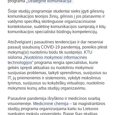
programa
„Strateginė komunikacija“.
Šioje studijų programoje studentai sieks įgyti gilesnių
komunikacijos teorijos žinių, gilinsis į jos planavimo ir
valdymo specifiką skirtinguose organizaciniuose
kontekstuose, sudėtinę komunikacijos sampratą ir kitų
komunikacijos specialistui būdingų kompetencijų.
Atsižvelgiant į pasaulines tendencijas ir dar neseniai
pasaulį siaubusią COVID-19 pandemiją, poreikis plėsti
mokymą(si) nuotoliniu būdu tik sustiprėjo. KTU
siūloma
„Nuotolinio mokymosi informacinės
technologijos“
programa rengia specialistus, kurie
gebės spręsti aktualias su nuotoliniu mokymusi
susijusias problemas, taikyti sprendimus, susijusius su
IT, jų priemonėmis ir sistemomis, vykdyti mokslinius
tyrimus, susijusius su kokybiškų virtualiojo, nuotolinio
mokymosi kursų arba studijų organizavimu.
Pasaulinė pandemija išryškino ir medicinos svarbą
visuomenėje.
Medicininė chemija
– tai magistrantūros
studijų programa organizuojama kartu su Lietuvos
sveikatos mokslų universitetu. Baigę šias studijas