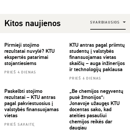
Kitos naujienos
SVARBIAUSIOS
Pirmieji stojimo
KTU antras pagal priimtų
rezultatai nuvylė? KTU
studentų į valstybės
ekspertės patarimai
finansuojamas vietas
stojantiesiems
skaičių – auga inžinerijos
ir technologijų paklausa
PRIEŠ 4 DIENAS
PRIEŠ 6 DIENAS
Paskelbti stojimo
„Be chemijos negyventų
rezultatai – KTU antras
pusė žmonijos“:
pagal pakviestuosius į
Jonavoje užaugęs KTU
valstybės finansuojamas
docentas sako, kad
vietas
ateities pasauliui
chemijos reikės dar
PRIEŠ SAVAITĘ
daugiau