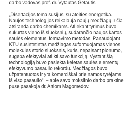
darbo vadovas prof. dr. Vytautas Getautis.
„Disertacijos tema susijusi su ateities energetika.
Naujos technologijos reikalauja naujų medžiagų ir čia
atsiranda darbo chemikams. Atliekant tyrimus buvo
sukurtas vieno iš sluoksnių, sudarančio naujos kartos
saulės elementus, formavimo metodas. Panaudojant
KTU susintetintas medžiagas suformuojamas vienos
molekulės storio sluoksnis, kuris, nepaisant plonumo,
sugeba efektyviai atlikti savo funkciją. Vystant šią
technologiją buvo pasiekta keletas saulės elementų
efektyvumo pasaulio rekordų. Medžiagos buvo
užpatentuotos ir yra komerciškai prieinamos tyrėjams
iš viso pasaulio“, – apie savo mokslinio darbo praktinę
pusę pasakoja dr. Artiom Magomedov.