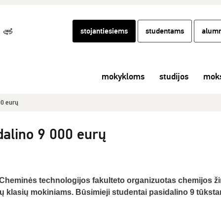
stojantiesiems
studentams
alumn
mokykloms
studijos
moks
00 eurų
dalino 9 000 eurų
Cheminės technologijos fakulteto organizuotas chemijos ži
tų klasių mokiniams. Būsimieji studentai pasidalino 9 tūksta