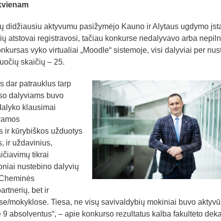
kvienam
ių didžiausiu aktyvumu pasižymėjo Kauno ir Alytaus ugdymo įst
čių atstovai registravosi, tačiau konkurse nedalyvavo arba nepiln
nkursas vyko virtualiai „Moodle“ sistemoje, visi dalyviai per nus
duočių skaičių – 25.
s dar patrauklus tarp
rso dalyviams buvo
dalyko klausimai
gramos
 ir kūrybiškos užduotys
 ir uždavinius,
čiavimų tikrai
niai nustebino dalyvių
k Cheminės
rtnerių, bet ir
e/mokyklose. Tiesa, ne visų savivaldybių mokiniai buvo aktyvūs
9 absolventus“, – apie konkurso rezultatus kalba fakulteto dek