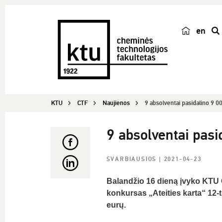
en
p
a
i
e
š
KTU
CTF
Naujienos
9 absolventai pasidalino 9 0
k
a
9 absolventai pasi
SVARBIAUSIOS
| 2021-04-23
Balandžio 16 dieną įvyko KTU 
konkursas „Ateities karta“ 12-
eurų.