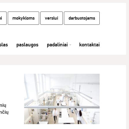
i
mokykloms
verslui
darbuotojams
las
paslaugos
padaliniai
kontaktai
nių
nčių