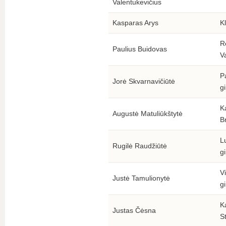
Valentukevičius
Kasparas Arys
Kl
R
Paulius Buidovas
V
P
Jorė Skvarnavičiūtė
g
Ka
Augustė Matuliūkštytė
B
L
Rugilė Raudžiūtė
g
V
Justė Tamulionytė
g
K
Justas Čėsna
S