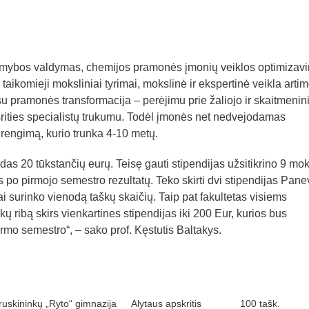
mybos valdymas, chemijos pramonės įmonių veiklos optimizav
taikomieji moksliniai tyrimai, mokslinė ir ekspertinė veikla arti
u pramonės transformacija – perėjimu prie žaliojo ir skaitmenin
srities specialistų trukumu. Todėl įmonės net nedvejodamas
 rengimą, kurio trunka 4-10 metų.
das 20 tūkstančių eurų. Teisę gauti stipendijas užsitikrino 9 mok
 po pirmojo semestro rezultatų. Teko skirti dvi stipendijas Pane
i surinko vienodą taškų skaičių. Taip pat fakultetas visiems
ų ribą skirs vienkartines stipendijas iki 200 Eur, kurios bus
o semestro“, – sako prof. Kęstutis Baltakys.
ruskininkų „Ryto“ gimnazija
Alytaus apskritis
100 tašk.