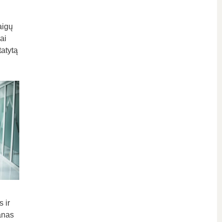
aigų
ai
tatytą
 ir
anas