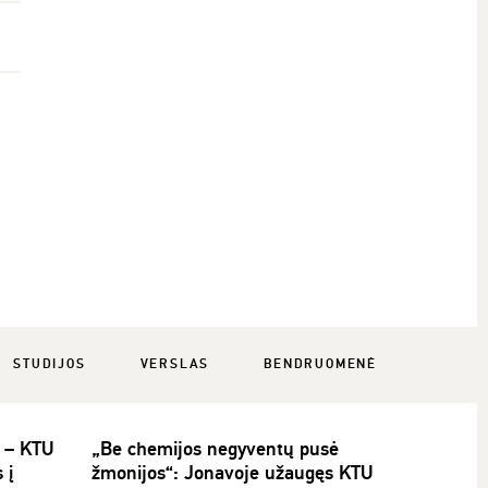
STUDIJOS
VERSLAS
BENDRUOMENĖ
i – KTU
„Be chemijos negyventų pusė
 į
žmonijos“: Jonavoje užaugęs KTU