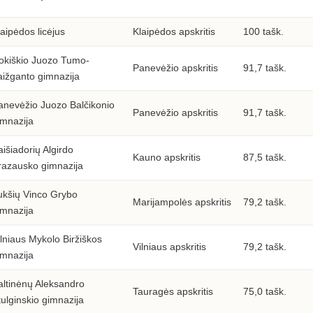
aipėdos licėjus
Klaipėdos apskritis
100 tašk.
okiškio Juozo Tumo-
Panevėžio apskritis
91,7 tašk.
aižganto gimnazija
anevėžio Juozo Balčikonio
Panevėžio apskritis
91,7 tašk.
imnazija
išiadorių Algirdo
Kauno apskritis
87,5 tašk.
razausko gimnazija
ukšių Vinco Grybo
Marijampolės apskritis
79,2 tašk.
imnazija
ilniaus Mykolo Biržiškos
Vilniaus apskritis
79,2 tašk.
imnazija
altinėnų Aleksandro
Tauragės apskritis
75,0 tašk.
tulginskio gimnazija