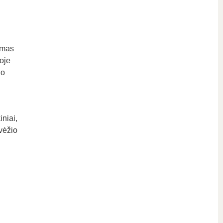
imas
moje
io
iniai,
vėžio