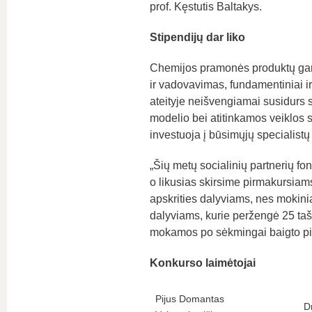
prof. Kęstutis Baltakys.
Stipendijų dar liko
Chemijos pramonės produktų ga
ir vadovavimas, fundamentiniai ir 
ateityje neišvengiamai susidurs s
modelio bei atitinkamos veiklos 
investuoja į būsimųjų specialistų
„Šių metų socialinių partnerių fon
o likusias skirsime pirmakursiams
apskrities dalyviams, nes mokinia
dalyviams, kurie peržengė 25 tašk
mokamos po sėkmingai baigto pirm
Konkurso laimėtojai
Pijus Domantas
D