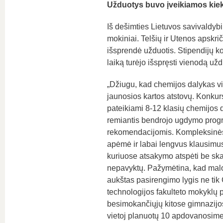
Užduotys buvo įveikiamos kie
Iš dešimties Lietuvos savivaldyb
mokiniai. Telšių ir Utenos apskri
išsprendė užduotis. Stipendijų ko
laiką turėjo išspręsti vienodą už
„Džiugu, kad chemijos dalykas vi
jaunosios kartos atstovų. Konku
pateikiami 8-12 klasių chemijos 
remiantis bendrojo ugdymo pro
rekomendacijomis. Kompleksinės
apėmė ir labai lengvus klausimus,
kuriuose atsakymo atspėti be skai
nepavyktų. Pažymėtina, kad malo
aukštas pasirengimo lygis ne ti
technologijos fakulteto mokyklų pa
besimokančiųjų kitose gimnazijos
vietoj planuotų 10 apdovanosime 