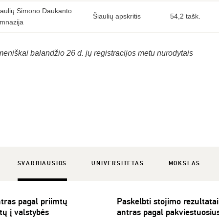
iaulių Simono Daukanto
Šiaulių apskritis
54,2 tašk.
imnazija
eniškai balandžio 26 d. jų registracijos metu nurodytais
SVARBIAUSIOS
UNIVERSITETAS
MOKSLAS
tras pagal priimtų
Paskelbti stojimo rezultata
tų į valstybės
antras pagal pakviestuosius