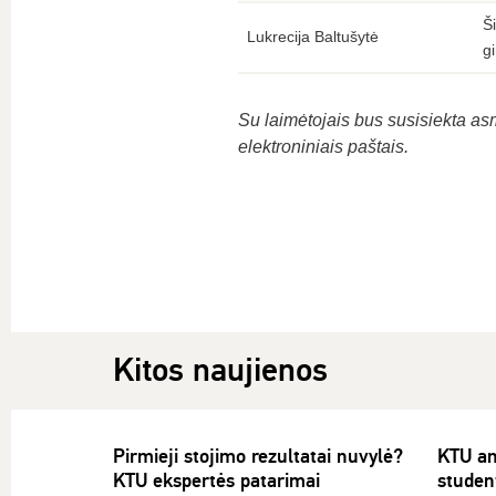
Š
Lukrecija Baltušytė
g
Su laimėtojais bus susisiekta asm
elektroniniais paštais.
Kitos naujienos
Pirmieji stojimo rezultatai nuvylė?
KTU an
KTU ekspertės patarimai
studen