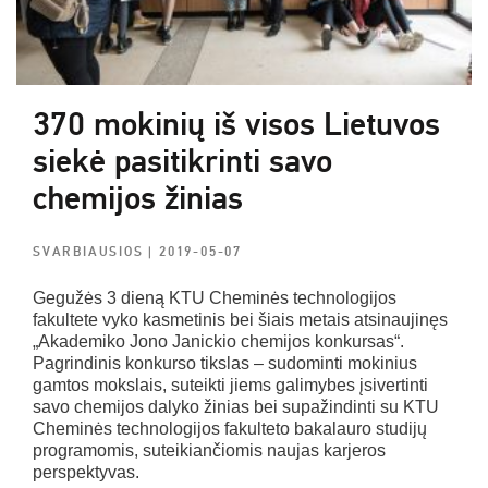
370 mokinių iš visos Lietuvos
siekė pasitikrinti savo
chemijos žinias
SVARBIAUSIOS
| 2019-05-07
Gegužės 3 dieną KTU Cheminės technologijos
fakultete vyko kasmetinis bei šiais metais atsinaujinęs
„Akademiko Jono Janickio chemijos konkursas“.
Pagrindinis konkurso tikslas – sudominti mokinius
gamtos mokslais, suteikti jiems galimybes įsivertinti
savo chemijos dalyko žinias bei supažindinti su KTU
Cheminės technologijos fakulteto bakalauro studijų
programomis, suteikiančiomis naujas karjeros
perspektyvas.