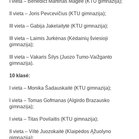
I vieta – Benedict Martinas Magee (KTU gimnazija);
II vieta – Joris Pevcevičius (KTU gimnazija);
III vieta – Gabija Jakelaitytė (KTU gimnazija);
III vieta – Laimis Jurkėnas (Kėdainių šviesioji
gimnazija);
III vieta – Vakaris Šilys (Juozo Tumo-Vaižganto
gimnazija).
10 klasė:
I vieta – Monika Šadauskaitė (KTU gimnazija);
I vieta – Tomas Gofmanas (Algirdo Brazausko
gimnazija);
I vieta – Titas Povilaitis (KTU gimnazija);
II vieta – Viltė Juozokaitė (Klaipėdos Ąžuolyno
gimnazija);