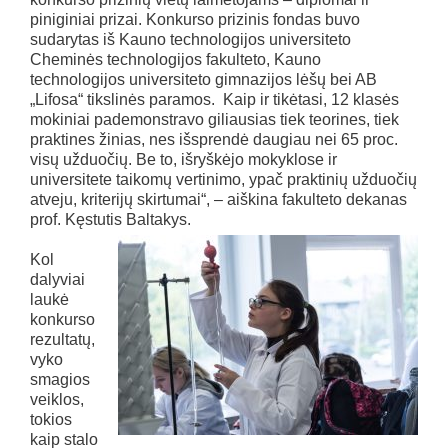
piniginiai prizai. Konkurso prizinis fondas buvo
sudarytas iš Kauno technologijos universiteto
Cheminės technologijos fakulteto, Kauno
technologijos universiteto gimnazijos lėšų bei AB
„Lifosa“ tikslinės paramos. Kaip ir tikėtasi, 12 klasės
mokiniai pademonstravo giliausias tiek teorines, tiek
praktines žinias, nes išsprendė daugiau nei 65 proc.
visų užduočių. Be to, išryškėjo mokyklose ir
universitete taikomų vertinimo, ypač praktinių užduočių
atveju, kriterijų skirtumai“, – aiškina fakulteto dekanas
prof. Kęstutis Baltakys.
Kol
dalyviai
laukė
konkurso
rezultatų,
vyko
smagios
veiklos,
tokios
kaip stalo