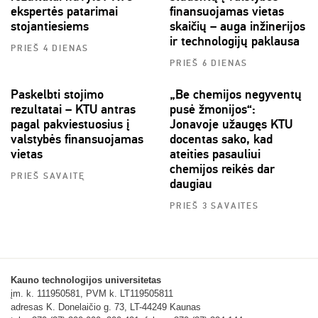
ekspertės patarimai
finansuojamas vietas
stojantiesiems
skaičių – auga inžinerijos
ir technologijų paklausa
PRIEŠ 4 DIENAS
PRIEŠ 6 DIENAS
Paskelbti stojimo
„Be chemijos negyventų
rezultatai – KTU antras
pusė žmonijos“:
pagal pakviestuosius į
Jonavoje užaugęs KTU
valstybės finansuojamas
docentas sako, kad
vietas
ateities pasauliui
chemijos reikės dar
PRIEŠ SAVAITĘ
daugiau
PRIEŠ 3 SAVAITES
Kauno technologijos universitetas
įm. k. 111950581, PVM k. LT119505811
adresas K. Donelaičio g. 73, LT-44249 Kaunas