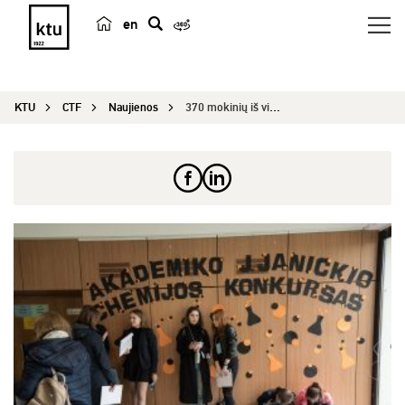
en
p
a
i
KTU
CTF
Naujienos
370 mokinių iš visos Lietuvos siekė pasitikrinti...
e
š
k
a