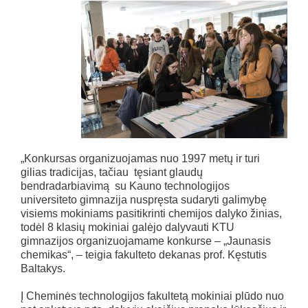
„Konkursas organizuojamas nuo 1997 metų ir turi
gilias tradicijas, tačiau tęsiant glaudų
bendradarbiavimą su Kauno technologijos
universiteto gimnazija nuspręsta sudaryti galimybę
visiems mokiniams pasitikrinti chemijos dalyko žinias,
todėl 8 klasių mokiniai galėjo dalyvauti KTU
gimnazijos organizuojamame konkurse – „Jaunasis
chemikas“, – teigia fakulteto dekanas prof. Kęstutis
Baltakys.
Į Cheminės technologijos fakultetą mokiniai plūdo nuo