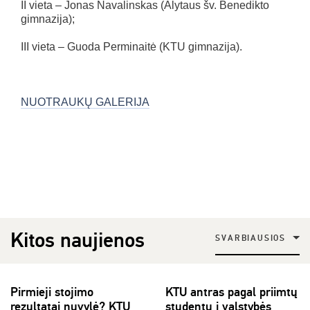
II vieta – Jonas Navalinskas (Alytaus šv. Benedikto
gimnazija);
III vieta – Guoda Perminaitė (KTU gimnazija).
NUOTRAUKŲ GALERIJA
Kitos naujienos
SVARBIAUSIOS
Pirmieji stojimo
KTU antras pagal priimtų
rezultatai nuvylė? KTU
studentų į valstybės