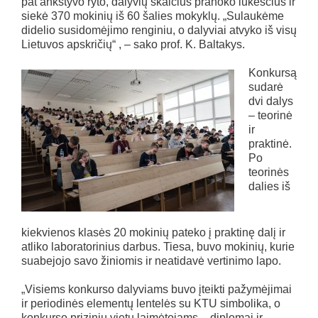
pat ankstyvo ryto, dalyvių skaičius pranoko lūkesčius ir
siekė 370 mokinių iš 60 šalies mokyklų. „Sulaukėme
didelio susidomėjimo renginiu, o dalyviai atvyko iš visų
Lietuvos apskričių“ , – sako prof. K. Baltakys.
Konkursą
sudarė
dvi dalys
– teorinė
ir
praktinė.
Po
teorinės
dalies iš
kiekvienos klasės 20 mokinių pateko į praktinę dalį ir
atliko laboratorinius darbus. Tiesa, buvo mokinių, kurie
suabejojo savo žiniomis ir neatidavė vertinimo lapo.
„Visiems konkurso dalyviams buvo įteikti pažymėjimai
ir periodinės elementų lentelės su KTU simbolika, o
konkurso prizinių vietų laimėtojams – diplomai ir