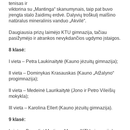
tenisas ir
viktorina su „Mantinga“ skanumynais, taip pat buvo
įrengta stalo žaidimų erdvė. Dalyvių troškulį malšino
natūralus mineralinis vanduo „Akvilė“.
Daugiausia prizų laimėjo KTU gimnazija, tačiau
pasižymėjo ir atrankos nevykdančios ugdymo įstaigos.
8 klasė:
I vieta – Petra Laukinaitytė (Kauno jėzuitų gimnazija);
II vieta – Dominykas Krasauskas (Kauno „Atžalyno“
progimnazija);
II vieta – Medeinė Laurikaitytė (Jono ir Petro Vileišių
mokykla);
III vieta – Karolina Ellert (Kauno jėzuitų gimnazija).
9 klasė: