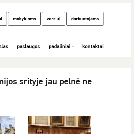
i
mokykloms
verslui
darbuotojams
las
paslaugos
padaliniai
kontaktai
jos srityje jau pelnė ne