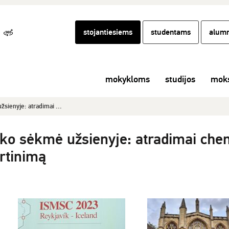
stojantiesiems
studentams
alumn
mokykloms
studijos
moks
sienyje: atradimai ...
ko sėkmė užsienyje: atradimai chemi
ertinimą