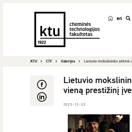
en
p
a
i
e
š
KTU
CTF
Galerijos
Lietuvio mokslininko sėkmė už
k
a
Lietuvio mokslinin
vieną prestižinį įv
2023-12-22