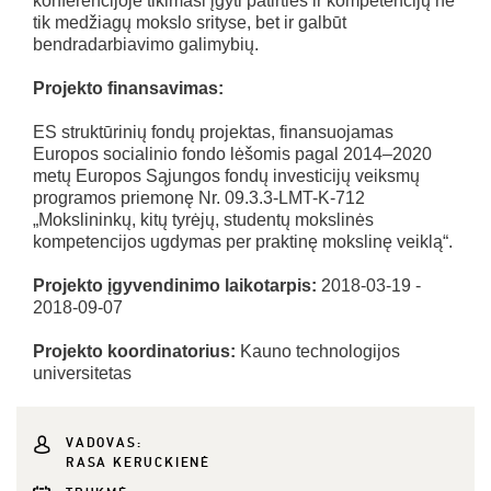
konferencijoje tikimasi įgyti patirties ir kompetencijų ne
tik medžiagų mokslo srityse, bet ir galbūt
bendradarbiavimo galimybių.
Projekto finansavimas:
ES struktūrinių fondų projektas, finansuojamas
Europos socialinio fondo lėšomis pagal 2014–2020
metų Europos Sąjungos fondų investicijų veiksmų
programos priemonę Nr. 09.3.3-LMT-K-712
„Mokslininkų, kitų tyrėjų, studentų mokslinės
kompetencijos ugdymas per praktinę mokslinę veiklą“.
Projekto įgyvendinimo laikotarpis:
2018-03-19 -
2018-09-07
Projekto koordinatorius:
Kauno technologijos
universitetas
VADOVAS:
RASA KERUCKIENĖ