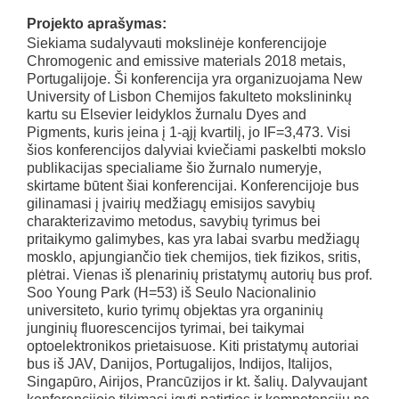
Projekto aprašymas:
Siekiama sudalyvauti mokslinėje konferencijoje
Chromogenic and emissive materials 2018 metais,
Portugalijoje. Ši konferencija yra organizuojama New
University of Lisbon Chemijos fakulteto mokslininkų
kartu su Elsevier leidyklos žurnalu Dyes and
Pigments, kuris įeina į 1-ąjį kvartilį, jo IF=3,473. Visi
šios konferencijos dalyviai kviečiami paskelbti mokslo
publikacijas specialiame šio žurnalo numeryje,
skirtame būtent šiai konferencijai. Konferencijoje bus
gilinamasi į įvairių medžiagų emisijos savybių
charakterizavimo metodus, savybių tyrimus bei
pritaikymo galimybes, kas yra labai svarbu medžiagų
mosklo, apjungiančio tiek chemijos, tiek fizikos, sritis,
plėtrai. Vienas iš plenarinių pristatymų autorių bus prof.
Soo Young Park (H=53) iš Seulo Nacionalinio
universiteto, kurio tyrimų objektas yra organinių
junginių fluorescencijos tyrimai, bei taikymai
optoelektronikos prietaisuose. Kiti pristatymų autoriai
bus iš JAV, Danijos, Portugalijos, Indijos, Italijos,
Singapūro, Airijos, Prancūzijos ir kt. šalių. Dalyvaujant