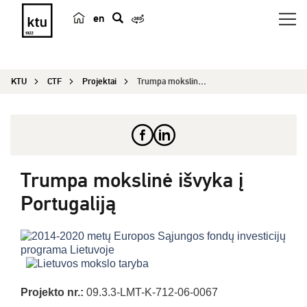
en
p
a
i
KTU
CTF
Projektai
Trumpa mokslinė išvyka į Portugaliją
e
š
k
a
Trumpa mokslinė išvyka į
Portugaliją
Projekto nr.:
09.3.3-LMT-K-712-06-0067