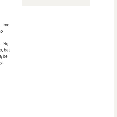
kilimo
mo
alėtų
s, bet
ą bei
yti