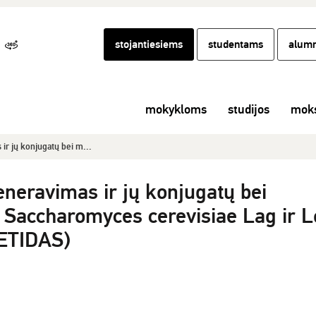
stojantiesiems
studentams
alumn
mokykloms
studijos
moks
r jų konjugatų bei m...
neravimas ir jų konjugatų bei
i Saccharomyces cerevisiae Lag ir 
ETIDAS)