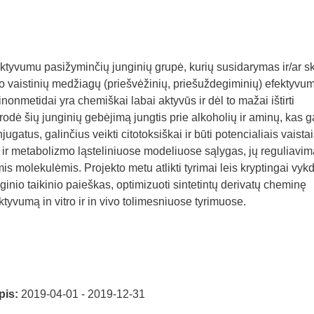
aktyvumu pasižyminčių junginių grupė, kurių susidarymas ir/ar s
io vaistinių medžiagų (priešvėžinių, priešuždegiminių) efektyvu
inonmetidai yra chemiškai labai aktyvūs ir dėl to mažai ištirti
rodė šių junginių gebėjimą jungtis prie alkoholių ir aminų, kas g
ugatus, galinčius veikti citotoksiškai ir būti potencialiais vaistai
tiek ir metabolizmo ląsteliniuose modeliuose sąlygas, jų reguliavim
s molekulėmis. Projekto metu atlikti tyrimai leis kryptingai vykd
ginio taikinio paieškas, optimizuoti sintetintų derivatų cheminę
ktyvumą in vitro ir in vivo tolimesniuose tyrimuose.
pis:
2019-04-01 - 2019-12-31