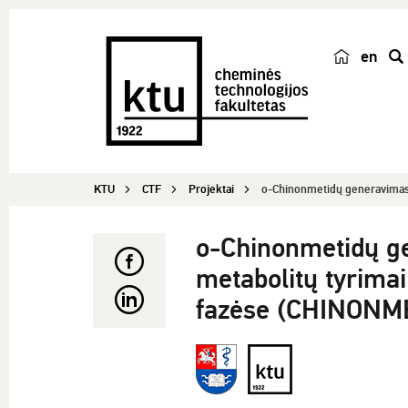
en
p
a
i
e
š
KTU
CTF
Projektai
o-Chinonmetidų generavimas i
k
a
o-Chinonmetidų ge
metabolitų tyrima
fazėse (CHINONM