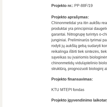
Projekto nr.:
PP-88F/19
Projekto aprašymas:
Chinonmetidai yra itin aukštu re
produktai yra principiniai daugel
garantai. Nitrogrupę turintys o-ch
junginiai. Preliminarūs tyrimai pa
rodyti jų aukštą gebą sudaryti konj
reikalinga ištirti tiek sintezės, 
sąveikas su įvairiomis biologinėmi
chinonmetidų viduląstelinio biolo
struktūrą, prognozuoti biologinį a
Projekto finansavimas:
KTU MTEPI fondas
Projekto įgyvendinimo laikotar