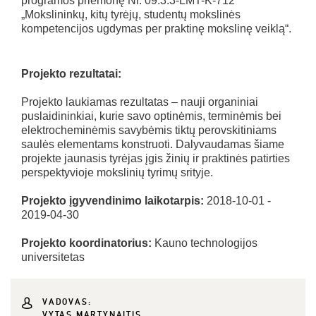
programos priemonę Nr. 09.3.3-LMT-K-712
„Mokslininkų, kitų tyrėjų, studentų mokslinės
kompetencijos ugdymas per praktinę mokslinę veiklą“.
Projekto rezultatai:
Projekto laukiamas rezultatas – nauji organiniai
puslaidininkiai, kurie savo optinėmis, terminėmis bei
elektrocheminėmis savybėmis tiktų perovskitiniams
saulės elementams konstruoti. Dalyvaudamas šiame
projekte jaunasis tyrėjas įgis žinių ir praktinės patirties
perspektyvioje mokslinių tyrimų srityje.
Projekto įgyvendinimo laikotarpis:
2018-10-01 -
2019-04-30
Projekto koordinatorius:
Kauno technologijos
universitetas
VADOVAS:
VYTAS MARTYNAITIS