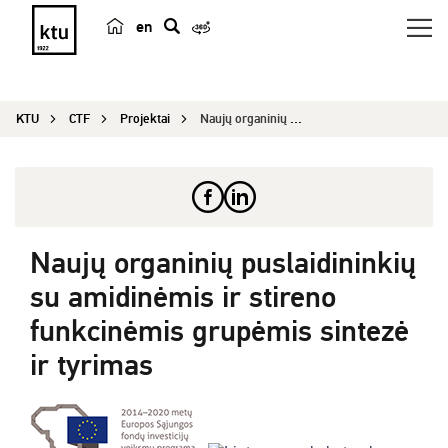
en
p
a
i
KTU
CTF
Projektai
Naujų organinių puslaidininkių su amidinėmis ir ...
e
š
k
a
Naujų organinių puslaidininkių
su amidinėmis ir stireno
funkcinėmis grupėmis sintezė
ir tyrimas