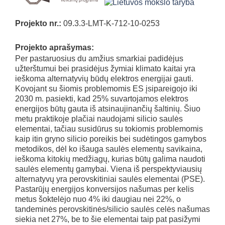
Projekto nr.:
09.3.3-LMT-K-712-10-0253
Projekto aprašymas:
Per pastaruosius du amžius smarkiai padidėjus
užterštumui bei prasidėjus žymiai klimato kaitai yra
ieškoma alternatyvių būdų elektros energijai gauti.
Kovojant su šiomis problemomis ES įsipareigojo iki
2030 m. pasiekti, kad 25% suvartojamos elektros
energijos būtų gauta iš atsinaujinančių šaltinių. Šiuo
metu praktikoje plačiai naudojami silicio saulės
elementai, tačiau susidūrus su tokiomis problemomis
kaip itin gryno silicio poreikis bei sudėtingos gamybos
metodikos, dėl ko išauga saulės elementų savikaina,
ieškoma kitokių medžiagų, kurias būtų galima naudoti
saulės elementų gamybai. Viena iš perspektyviausių
alternatyvų yra perovskitiniai saulės elementai (PSE).
Pastarūjų energijos konversijos našumas per kelis
metus šoktelėjo nuo 4% iki daugiau nei 22%, o
tandeminės perovskitinės/silicio saulės celės našumas
siekia net 27%, be to šie elementai taip pat pasižymi