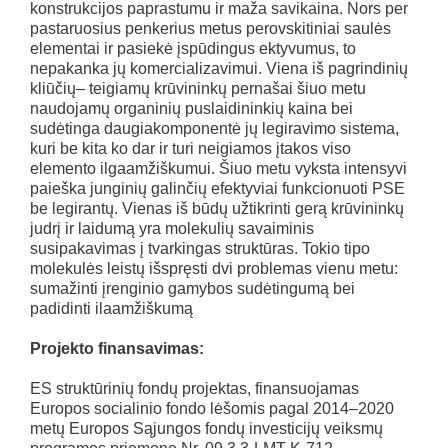
konstrukcijos paprastumu ir maža savikaina. Nors per
pastaruosius penkerius metus perovskitiniai saulės
elementai ir pasiekė įspūdingus ektyvumus, to
nepakanka jų komercializavimui. Viena iš pagrindinių
kliūčių– teigiamų krūvininkų pernašai šiuo metu
naudojamų organinių puslaidininkių kaina bei
sudėtinga daugiakomponentė jų legiravimo sistema,
kuri be kita ko dar ir turi neigiamos įtakos viso
elemento ilgaamžiškumui. Šiuo metu vyksta intensyvi
paieška junginių galinčių efektyviai funkcionuoti PSE
be legirantų. Vienas iš būdų užtikrinti gerą krūvininkų
judrį ir laidumą yra molekulių savaiminis
susipakavimas į tvarkingas struktūras. Tokio tipo
molekulės leistų išspręsti dvi problemas vienu metu:
sumažinti įrenginio gamybos sudėtingumą bei
padidinti ilaamžiškumą
Projekto finansavimas:
ES struktūrinių fondų projektas, finansuojamas
Europos socialinio fondo lėšomis pagal 2014–2020
metų Europos Sąjungos fondų investicijų veiksmų